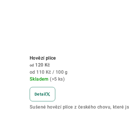
Hovězí plíce
120 Kč
od
Měrná
od 110 Kč / 100 g
cena:
Skladem
(>5 ks)
Průměrné
hodnocení
Detail
produktu
je
Sušené hovězí plíce z českého chovu, které js
5,0
z
5