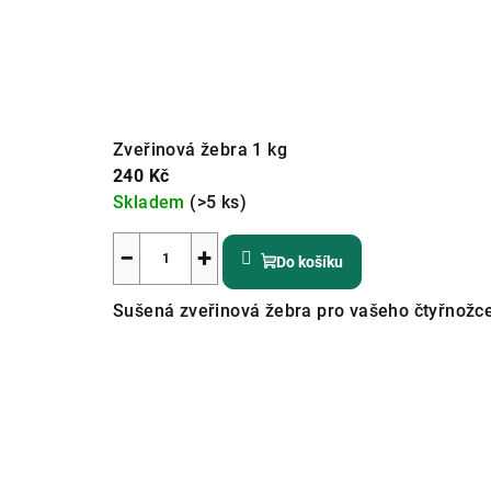
Zveřinová žebra 1 kg
240 Kč
Skladem
(>5 ks)
Průměrné
hodnocení
−
+
Do košíku
produktu
je
Sušená zveřinová žebra pro vašeho čtyřnožce.
4,8
z
5
hvězdiček.