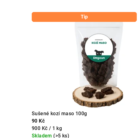
s
Novinka
Tip
Tip
Tip
Tip
Tip
k
l
i
d
e
m
Sušené kozí maso 100g
90 Kč
Měrná
900 Kč / 1 kg
cena:
Skladem
(>5 ks)