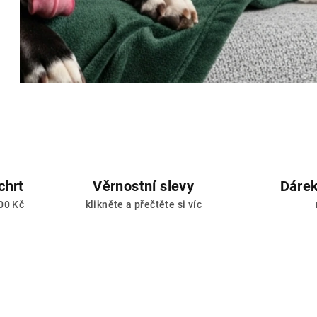
chrt
Věrnostní slevy
Dárek
00 Kč
klikněte a přečtěte si víc