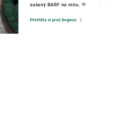
sušený BARF na míru. 💚
Přečtěte si proč Dogoun
V
ý
ž
i
v
a