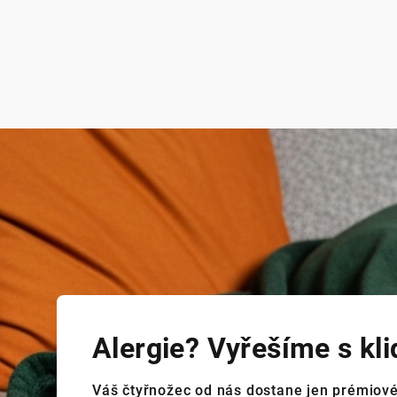
Přejít
na
obsah
Alergie? Vyřešíme s kl
Váš čtyřnožec od nás dostane jen prémiové