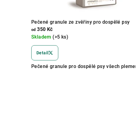
Pečené granule ze zvěřiny pro dospělé psy
350 Kč
od
Skladem
(>5 ks)
Průměrné
hodnocení
Detail
produktu
je
Pečené granule pro dospělé psy všech plemen 
5,0
z
5
hvězdiček.