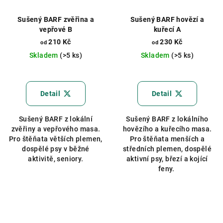
Sušený BARF zvěřina a
Sušený BARF hovězí a
vepřové B
kuřecí A
210 Kč
230 Kč
od
od
Skladem
(>5 ks)
Skladem
(>5 ks)
Detail
Detail
Sušený BARF z lokální
Sušený BARF z lokálního
zvěřiny a vepřového masa.
hovězího a kuřecího masa.
Pro štěňata větších plemen,
Pro štěňata menších a
dospělé psy v běžné
středních plemen, dospělé
aktivitě, seniory.
aktivní psy, březí a kojící
feny.