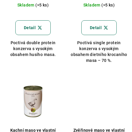
cena:
cena:
Skladem
(>5 ks)
Skladem
(>5 ks)
Detail
Detail
Poctivá double protein
Poctivá single protein
konzerva s vysokým
konzerva s vysokým
obsahem husího masa.
obsahem dietního krocaního
masa – 70 %.
Kachní maso ve vlastní
Zvěřinové maso ve vlastní