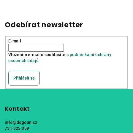
Odebírat newsletter
E-mail
Vložením e-mailu souhlasíte s
podmínkami ochrany
osobních údajů
Přihlásit se
Z
á
p
Kontakt
a
info
@
dogoun.cz
t
731 323 059