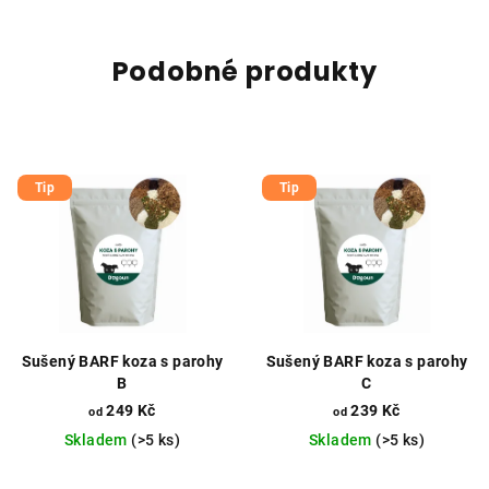
Podobné produkty
Tip
Tip
Sušený BARF koza s parohy
Sušený BARF koza s parohy
B
C
249 Kč
239 Kč
od
od
Skladem
(>5 ks)
Skladem
(>5 ks)
Průměrné
Průměrné