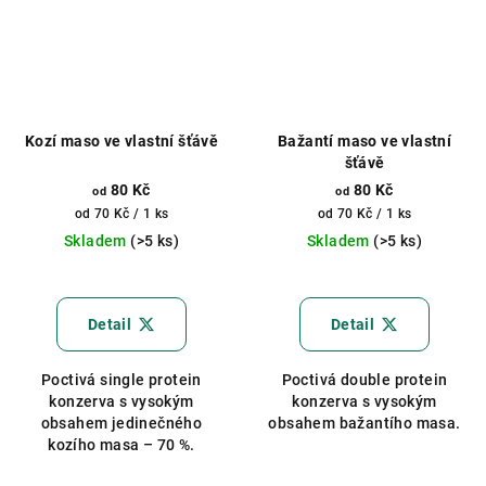
Kozí maso ve vlastní šťávě
Bažantí maso ve vlastní
šťávě
80 Kč
80 Kč
od
od
Měrná
Měrná
od 70 Kč / 1 ks
od 70 Kč / 1 ks
cena:
cena:
Skladem
(>5 ks)
Skladem
(>5 ks)
Průměrné
hodnocení
produktu
Detail
Detail
je
5,0
Poctivá single protein
Poctivá double protein
z
konzerva s vysokým
konzerva s vysokým
5
obsahem jedinečného
obsahem bažantího masa.
hvězdiček.
kozího masa – 70 %.