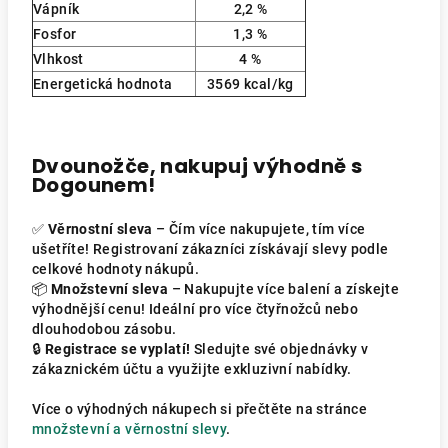
Vápník
2,2 %
Fosfor
1,3
%
Vlhkost
4
%
Energetická hodnota
3569 kcal/kg
Dvounožče, nakupuj výhodně s
Dogounem!
✅
Věrnostní sleva
– Čím více nakupujete, tím více
ušetříte! Registrovaní zákazníci získávají slevy podle
celkové hodnoty nákupů.
📦
Množstevní sleva
– Nakupujte více balení a získejte
výhodnější cenu! Ideální pro více čtyřnožců nebo
dlouhodobou zásobu.
🔒
Registrace se vyplatí!
Sledujte své objednávky v
zákaznickém účtu a využijte exkluzivní nabídky.
Více o výhodných nákupech si přečtěte na stránce
množstevní a věrnostní slevy
.