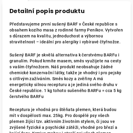
Detailní popis produktu
Představujeme první sušený BARF v České republice s
obsahem kozího masa z rodinné farmy Peníkov. Vytvořen
s důrazem na kvalitu, jednoduchost a výbornou
stravitelnost – ideální pro alergiky i vybíravé čtyřnožce.
Sušený BARF je skvělá alternativa k čerstvému BARFu i
granulím. Pokud krmíte masem, směs využijete na cesty
s vaším čtyřnožcem. Náš produkt neobsahuje žádné
chemické konzervační látky, takže je vhodný i pro pejsky
s citlivým zažíváním. Směs kozy a zvěřiny A má
energeticky silnou recepturu a je jediná svého druhu v
České republice. 1 kg tohoto sušeného BARFu = cca 5 kg
čerstvého BARFu
Receptura je vhodná pro štěňata plemen, která budou
mít v dospělosti max. 25kg. Pro dospělé psy všech
plemen žijící tzv. aktivním životním stylem, či jsou ve
zvýšené fyzické a psychické zátěži, vhodné pro březí a