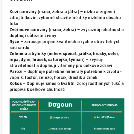
Kozí suroviny (maso, žebra a játra)
– nízko alergenní
zdroj bílkovin, výborně stravitelné díky nízkému obsahu
tuku
Zvěřinové suroviny (maso, žebra)
– zvýrazňují chutnost a
doplňují důležité živiny
Rýže
– zaručuje příjem kvalitních a rychle stravitelných
sacharidů
Zelenina a bylinky (mrkev, špenát, jablko, hrušky, celer,
řepa, dýně, hrášek, saturejka, tymián)
– zvyšují
stravitelnost a doplňují vitamíny pro celkové zdraví
Paroží
– doplňuje potřebné minerály potřebné k životu -
vápník, fosfor, železo, hořčík, draslík a zinek
Kokos
– Doplňuje směs o kvalitní zdroj rostlinných tuků a
příspívá k celkové chutnosti