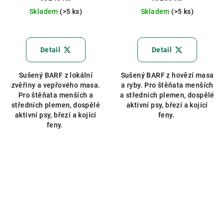
Skladem
(>5 ks)
Skladem
(>5 ks)
Průměrné
hodnocení
produktu
Detail
Detail
je
5,0
Sušený BARF z lokální
Sušený BARF z hovězí masa
z
zvěřiny a vepřového masa.
a ryby. Pro štěňata menších
5
Pro štěňata menších a
a středních plemen, dospělé
hvězdiček.
středních plemen, dospělé
aktivní psy, březí a kojící
aktivní psy, březí a kojící
feny.
feny.