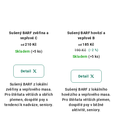
Sušený BARF zvěřina a
Sušený BARF hovězí a
vepřové C
vepřové B
210 Kč
185 Kč
od
od
190 Kč
(–2 %)
Skladem
(>5 ks)
Skladem
(>5 ks)
Průměrné
hodnocení
Detail
produktu
Detail
je
Sušený BARF z lokální
4,5
zvěřiny a vepřového masa.
Sušený BARF z lokálního
z
Pro štěňata větších a obřích
hovězího a vepřového masa.
5
plemen, dospělé psy s
Pro štěňata větších plemen,
hvězdiček.
tendencí k nadváze, seniory.
dospělé psy v běžné
aktivitě, seniory.