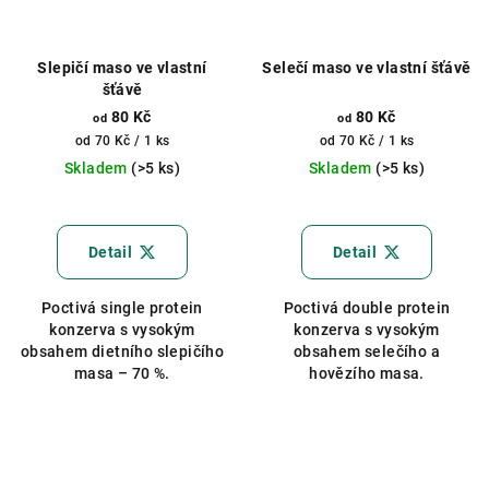
Slepičí maso ve vlastní
Selečí maso ve vlastní šťávě
šťávě
80 Kč
80 Kč
od
od
Měrná
Měrná
od 70 Kč / 1 ks
od 70 Kč / 1 ks
cena:
cena:
Skladem
(>5 ks)
Skladem
(>5 ks)
Průměrné
hodnocení
produktu
Detail
Detail
je
5,0
Poctivá single protein
Poctivá double protein
z
konzerva s vysokým
konzerva s vysokým
5
obsahem dietního slepičího
obsahem selečího a
hvězdiček.
masa – 70 %.
hovězího masa.