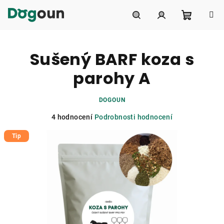
Přejít
na
obsah
Nákupní
Hledat
Přihlášení
Sušený BARF koza s
košík
parohy A
DOGOUN
Průměrné
4 hodnocení
Podrobnosti hodnocení
hodnocení
Tip
produktu
je
5,0
z
5
hvězdiček.