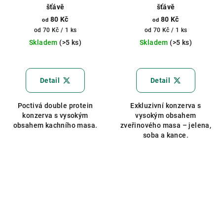
šťávě
šťávě
80 Kč
80 Kč
od
od
Měrná
Měrná
od 70 Kč / 1 ks
od 70 Kč / 1 ks
cena:
cena:
Skladem
(>5 ks)
Skladem
(>5 ks)
Průměrné
hodnocení
produktu
Detail
Detail
je
5,0
Poctivá double protein
Exkluzivní konzerva s
z
konzerva s vysokým
vysokým obsahem
5
obsahem kachního masa.
zveřinového masa – jelena,
hvězdiček.
soba a kance.