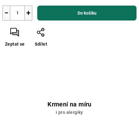
−
+
Do košíku
Zeptat se
Sdílet
Krmení na míru
i pro alergiky