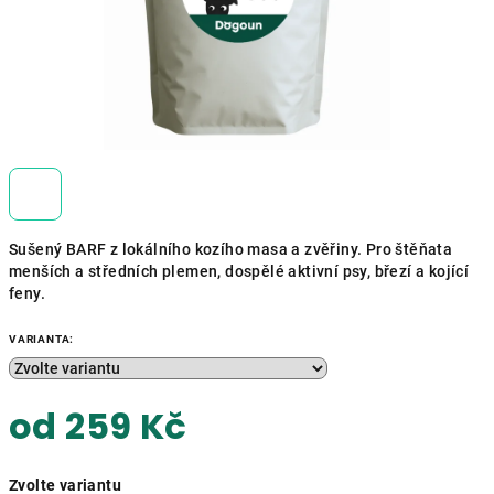
Sušený BARF z lokálního kozího masa a zvěřiny. Pro štěňata
menších a středních plemen, dospělé aktivní psy, březí a kojící
feny.
VARIANTA:
od
259 Kč
Měrná
Zvolte variantu
cena: