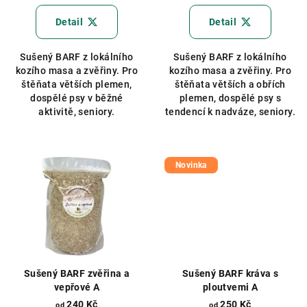
hodnocení
hodnocení
produktu
produktu
Detail
Detail
je
je
5,0
5,0
Sušený BARF z lokálního
Sušený BARF z lokálního
z
z
kozího masa a zvěřiny. Pro
kozího masa a zvěřiny. Pro
5
5
štěňata větších plemen,
štěňata větších a obřích
hvězdiček.
hvězdiček.
dospělé psy v běžné
plemen, dospělé psy s
aktivitě, seniory.
tendencí k nadváze, seniory.
Novinka
Sušený BARF zvěřina a
Sušený BARF kráva s
vepřové A
ploutvemi A
240 Kč
250 Kč
od
od