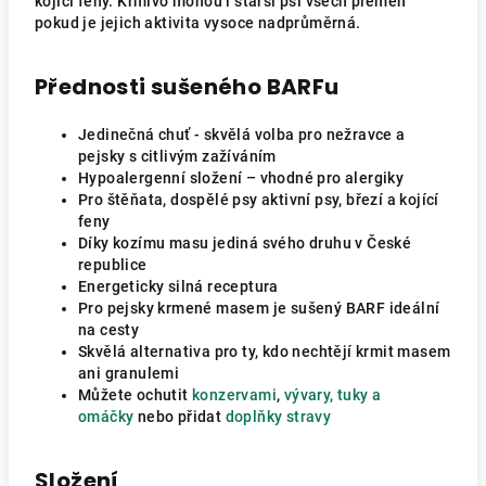
kojící feny. Krmivo mohou i starší psi všech plemen
pokud je jejich aktivita vysoce nadprůměrná.
Přednosti sušeného BARFu
Jedinečná chuť - skvělá volba pro nežravce a
pejsky s citlivým zažíváním
Hypoalergenní složení – vhodné pro alergiky
Pro štěňata, dospělé psy aktivní psy, březí a kojící
feny
Díky kozímu masu jediná svého druhu v České
republice
Energeticky silná receptura
Pro pejsky krmené masem je sušený BARF ideální
na cesty
Skvělá alternativa pro ty, kdo nechtějí krmit masem
ani granulemi
Můžete ochutit
konzervami
,
vývary, tuky a
omáčky
nebo přidat
doplňky stravy
Složení