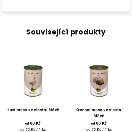
Související produkty
Husí maso ve vlastní šťávě
Krocaní maso ve vlastní
šťávě
80 Kč
80 Kč
od
od
Měrná
Měrná
od 70 Kč / 1 ks
od 70 Kč / 1 ks