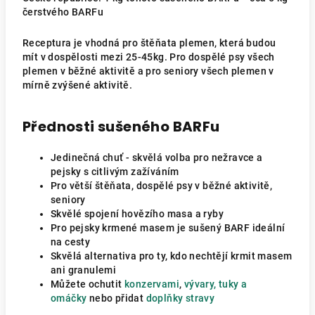
čerstvého BARFu
Receptura je vhodná pro štěňata plemen, která budou
mít v dospělosti mezi 25-45kg. Pro dospělé psy všech
plemen v běžné aktivitě a pro seniory všech plemen v
mírně zvýšené aktivitě.
Přednosti sušeného BARFu
Jedinečná chuť - skvělá volba pro nežravce a
pejsky s citlivým zažíváním
Pro větší štěňata, dospělé psy v běžné aktivitě,
seniory
Skvělé spojení hovězího masa a ryby
Pro pejsky krmené masem je sušený BARF ideální
na cesty
Skvělá alternativa pro ty, kdo nechtějí krmit masem
ani granulemi
Můžete ochutit
konzervami
,
vývary, tuky a
omáčky
nebo přidat
doplňky stravy