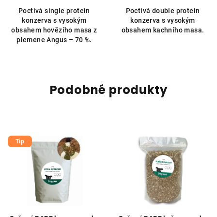
5,0
Poctivá single protein
Poctivá double protein
z
konzerva s vysokým
konzerva s vysokým
5
obsahem hovězího masa z
obsahem kachního masa.
hvězdiček.
plemene Angus – 70 %.
Podobné produkty
Tip