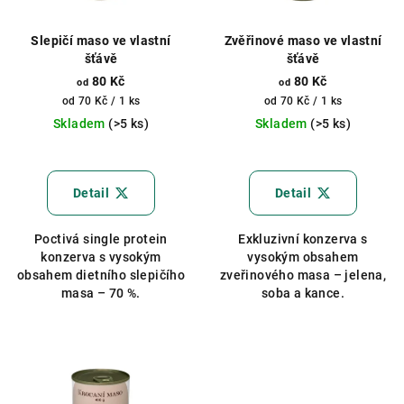
Slepičí maso ve vlastní
Zvěřinové maso ve vlastní
šťávě
šťávě
80 Kč
80 Kč
od
od
Měrná
Měrná
od 70 Kč / 1 ks
od 70 Kč / 1 ks
cena:
cena:
Skladem
(>5 ks)
Skladem
(>5 ks)
Průměrné
hodnocení
produktu
Detail
Detail
je
5,0
Poctivá single protein
Exkluzivní konzerva s
z
konzerva s vysokým
vysokým obsahem
5
obsahem dietního slepičího
zveřinového masa – jelena,
hvězdiček.
masa – 70 %.
soba a kance.