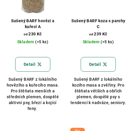
Sušený BARF hovězí a
Sušený BARF koza s parohy
kuřecí A
C
230 Kč
239 Kč
od
od
Skladem
(>5 ks)
Skladem
(>5 ks)
Průměrné
hodnocení
produktu
Detail
Detail
je
5,0
Sušený BARF z lokálního
Sušený BARF z lokálního
z
hovězího a kuřecího masa.
kozího masa a zvěřiny. Pro
5
Pro štěňata menších a
štěňata větších a obřích
hvězdiček.
středních plemen, dospělé
plemen, dospělé psy s
aktivní psy, březí a kojící
tendencí k nadváze, seniory.
feny.