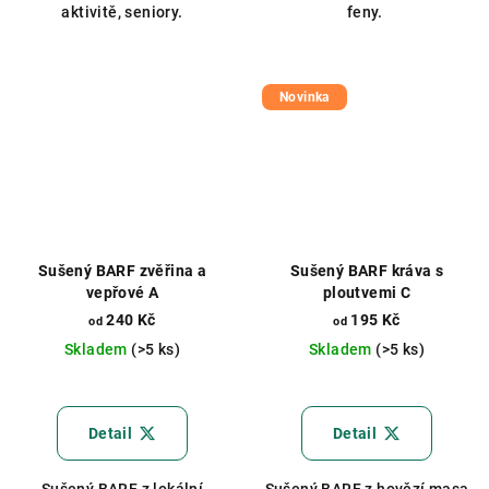
aktivitě, seniory.
feny.
Novinka
Sušený BARF zvěřina a
Sušený BARF kráva s
vepřové A
ploutvemi C
240 Kč
195 Kč
od
od
Skladem
(>5 ks)
Skladem
(>5 ks)
Průměrné
hodnocení
produktu
Detail
Detail
je
5,0
Sušený BARF z lokální
Sušený BARF z hovězí masa