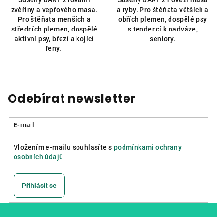
z
zvěřiny a vepřového masa.
a ryby. Pro štěňata větších a
5
Pro štěňata menších a
obřích plemen, dospělé psy
hvězdiček.
středních plemen, dospělé
s tendencí k nadváze,
aktivní psy, březí a kojící
seniory.
feny.
Odebírat newsletter
E-mail
Vložením e-mailu souhlasíte s
podmínkami ochrany
osobních údajů
Přihlásit se
Z