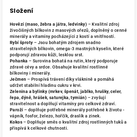
Složení
Hovězí (maso, žebra a játra, ledvinky)
– Kvalitní zdroj
živočišných bílkovin z masových ořezů, doplněný o cenné
minerály a vitamíny pocházející z kostí a vnitřností.
Rybí šproty
– Jsou bohatým zdrojem snadno
stravitelných bílkovin, omega-3 mastných kyselin, které
podporují zdravou kůži, lesklou srst.
Pohanka
– Surovina bohatá na rutin, který podporuje
zdravé cévy a srdce. Obsahuje kvalitní rostlinné
bílkoviny i minerály.
Ječmen
– Prospívá trávení díky vláknině a pomáhá
udržet stabilní hladinu cukru v krvi.
Zelenina a bylinky (mrkev, špenát, jablko, hrušky, celer,
řepa, dýně, hrášek, saturejka, tymián)
– zvyšují
stravitelnost a doplňují vitamíny pro celkové zdraví.
Paroží
– doplňuje potřebné minerály potřebné k životu -
vápník, fosfor, železo, hořčík, draslík a zinek.
Kokos
– Doplňuje směs o kvalitní zdroj rostlinných tuků a
přispívá k celkové chutnosti.