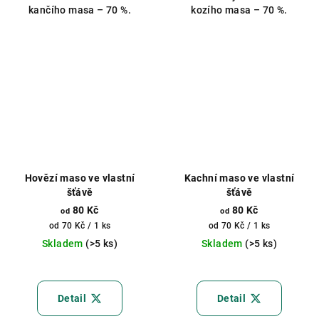
kančího masa – 70 %.
kozího masa – 70 %.
Hovězí maso ve vlastní
Kachní maso ve vlastní
šťávě
šťávě
80 Kč
80 Kč
od
od
Měrná
Měrná
od 70 Kč / 1 ks
od 70 Kč / 1 ks
cena:
cena:
Skladem
(>5 ks)
Skladem
(>5 ks)
Průměrné
hodnocení
produktu
Detail
Detail
je