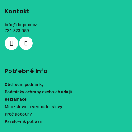
á
p
Kontakt
a
info
@
dogoun.cz
t
731 323 059
í
Potřebné info
Obchodní podmínky
Podmínky ochrany osobních údajů
Reklamace
Množstevní a věrnostní slevy
Proč Dogoun?
Psí slovník potravin