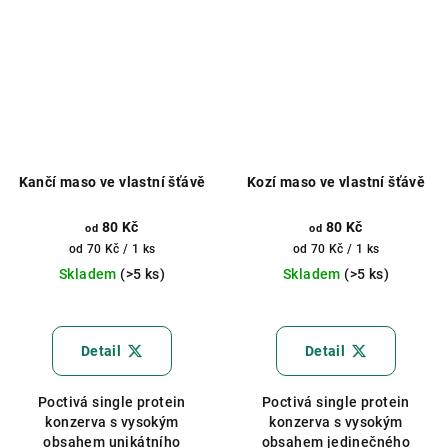
Kančí maso ve vlastní šťávě
Kozí maso ve vlastní šťávě
80 Kč
80 Kč
od
od
Měrná
Měrná
od 70 Kč / 1 ks
od 70 Kč / 1 ks
cena:
cena:
Skladem
(>5 ks)
Skladem
(>5 ks)
Průměrné
Průměrné
hodnocení
hodnocení
produktu
produktu
Detail
Detail
je
je
5,0
5,0
Poctivá single protein
Poctivá single protein
z
z
konzerva s vysokým
konzerva s vysokým
5
5
obsahem unikátního
obsahem jedinečného
hvězdiček.
hvězdiček.