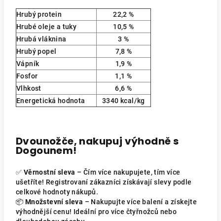
Hrubý protein
22,2
%
Hrubé oleje a tuky
10,5
%
Hrubá vláknina
3 %
Hrubý popel
7,8 %
Vápník
1,9 %
Fosfor
1,1
%
Vlhkost
6,6
%
Energetická hodnota
3340 kcal/kg
Dvounožče, nakupuj výhodně s
Dogounem!
✅
Věrnostní sleva
– Čím více nakupujete, tím více
ušetříte! Registrovaní zákazníci získávají slevy podle
celkové hodnoty nákupů.
📦
Množstevní sleva
– Nakupujte více balení a získejte
výhodnější cenu! Ideální pro více čtyřnožců nebo