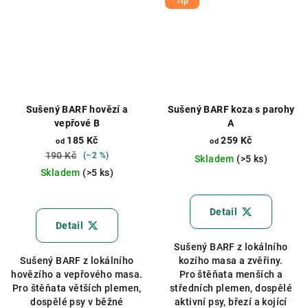
Tip
Sušený BARF hovězí a
Sušený BARF koza s parohy
vepřové B
A
185 Kč
259 Kč
od
od
190 Kč
(–2 %)
Skladem
(>5 ks)
Skladem
(>5 ks)
Průměrné
Průměrné
hodnocení
hodnocení
produktu
Detail
produktu
je
Detail
je
5,0
Sušený BARF z lokálního
4,5
z
Sušený BARF z lokálního
kozího masa a zvěřiny.
z
5
hovězího a vepřového masa.
Pro štěňata menších a
5
hvězdiček.
Pro štěňata větších plemen,
středních plemen, dospělé
hvězdiček.
dospělé psy v běžné
aktivní psy, březí a kojící