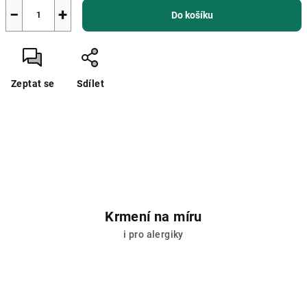
−
+
Do košíku
Zeptat se
Sdílet
Krmení na míru
i pro alergiky