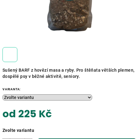
Sušený BARF z hovězí masa a ryby.
Pro štěňata větších plemen,
dospělé psy v běžné aktivitě, seniory.
VARIANTA:
od
225 Kč
Měrná
Zvolte variantu
cena: