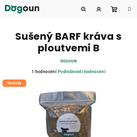
Přejít
na
obsah
Nákupní
Hledat
Přihlášení
Sušený BARF kráva s
košík
ploutvemi B
DOGOUN
Průměrné
1 hodnocení
Podrobnosti hodnocení
hodnocení
Novinka
produktu
je
5,0
z
5
hvězdiček.