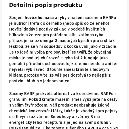
Detailní popis produktu
Spojení
hovězího masa a ryby
v našem sušeném BARFu
je nutriční trefa do černého (nebo spíš do zeleného).
Hovězí dodává poctivý základ v podobě kvalitních
bílkovin a železa pro pořádnou sílu, zatímco ryba
přihazuje nálož omega-3 mastných kyselin pro srst tak
lesklou, že se v ní sousedovic kočka uvidí jako v zrcadle.
Je to ideální volba pro psy, kteří se tváří, že obyčejná
miska je pod jejich úroveň – ryba totiž funguje jako
geniální přírodní dochucovadlo, kterému neodolá ani ten
největší vybíravec. S touhle směsí krmíte s ledovým
klidem, protože víte, že váš pes dostává to nejlepší z
pastvin i hlubin v jednom balení.
Sušený BARF je skvělá alternativa k čerstvému BARFu i
granulím. Pokud krmíte masem, směs využijete na cesty
s vaším čtyřnožcem. Náš produkt neobsahuje žádné
chemické konzervační látky, takže je vhodný i pro pejsky
s citlivým zažíváním. Směs kozy a zvěřiny
B má
energeticky lehčí recepturu
a je jediná svého druhu v
České republice. 1 kg tohoto sušeného BARFu = cca 5 kg