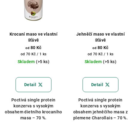
Krocaní maso ve vlastní
Jehněčí maso ve vlastní
šťávě
šťávě
80 Kč
80 Kč
od
od
Měrná
Měrná
od 70 Kč / 1 ks
od 70 Kč / 1 ks
cena:
cena:
Skladem
(>5 ks)
Skladem
(>5 ks)
Průměrné
hodnocení
produktu
Detail
Detail
je
5,0
Poctivá single protein
Poctivá single protein
z
konzerva s vysokým
konzerva s vysokým
5
obsahem dietního krocaního
obsahem jehněčího masa z
hvězdiček.
masa – 70 %.
plemene Charollais – 70 %.