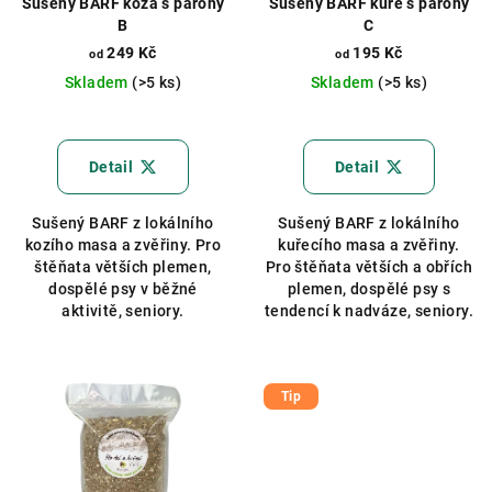
Sušený BARF koza s parohy
Sušený BARF kuře s parohy
B
C
249 Kč
195 Kč
od
od
Skladem
(>5 ks)
Skladem
(>5 ks)
Průměrné
Průměrné
hodnocení
hodnocení
produktu
produktu
Detail
Detail
je
je
5,0
5,0
Sušený BARF z lokálního
Sušený BARF z lokálního
z
z
kozího masa a zvěřiny. Pro
kuřecího masa a zvěřiny.
5
5
štěňata větších plemen,
Pro štěňata větších a obřích
hvězdiček.
hvězdiček.
dospělé psy v běžné
plemen, dospělé psy s
aktivitě, seniory.
tendencí k nadváze, seniory.
Tip