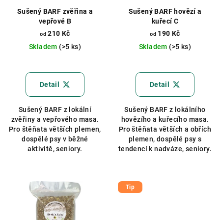
Sušený BARF zvěřina a
Sušený BARF hovězí a
vepřové B
kuřecí C
210 Kč
190 Kč
od
od
Skladem
(>5 ks)
Skladem
(>5 ks)
Detail
Detail
Sušený BARF z lokální
Sušený BARF z lokálního
zvěřiny a vepřového masa.
hovězího a kuřecího masa.
Pro štěňata větších plemen,
Pro štěňata větších a obřích
dospělé psy v běžné
plemen, dospělé psy s
aktivitě, seniory.
tendencí k nadváze, seniory.
Tip