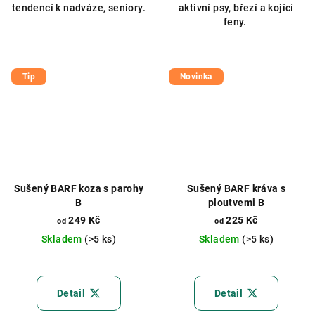
tendencí k nadváze, seniory.
aktivní psy, březí a kojící
feny.
Tip
Novinka
Sušený BARF koza s parohy
Sušený BARF kráva s
B
ploutvemi B
249 Kč
225 Kč
od
od
Skladem
(>5 ks)
Skladem
(>5 ks)
Průměrné
Průměrné
hodnocení
hodnocení
produktu
produktu
Detail
Detail
je
je