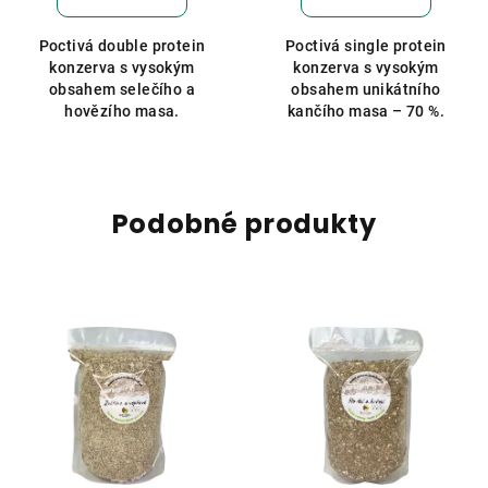
je
je
5,0
5,0
Poctivá double protein
Poctivá single protein
z
z
konzerva s vysokým
konzerva s vysokým
5
5
obsahem selečího a
obsahem unikátního
hvězdiček.
hvězdiček.
hovězího masa.
kančího masa – 70 %.
Podobné produkty