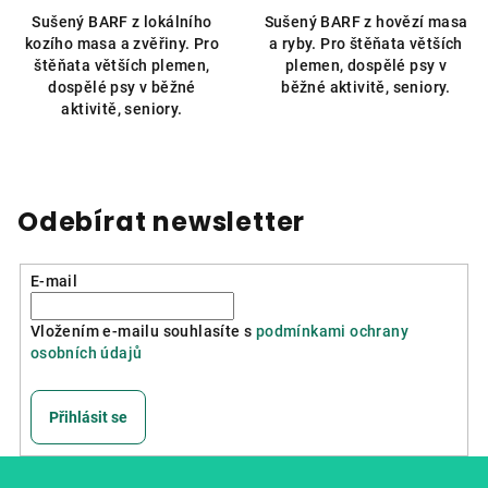
5,0
5,0
Sušený BARF z lokálního
Sušený BARF z hovězí masa
z
z
kozího masa a zvěřiny. Pro
a ryby. Pro štěňata větších
5
5
štěňata větších plemen,
plemen, dospělé psy v
hvězdiček.
hvězdiček.
dospělé psy v běžné
běžné aktivitě, seniory.
aktivitě, seniory.
Odebírat newsletter
E-mail
Vložením e-mailu souhlasíte s
podmínkami ochrany
osobních údajů
Přihlásit se
Z