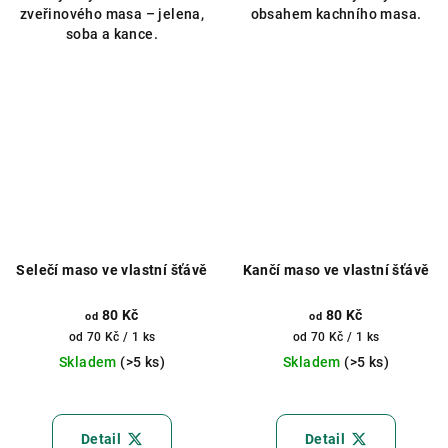
zveřinového masa – jelena,
obsahem kachního masa.
hvězdiček.
soba a kance.
Selečí maso ve vlastní šťávě
Kančí maso ve vlastní šťávě
80 Kč
80 Kč
od
od
Měrná
Měrná
od 70 Kč / 1 ks
od 70 Kč / 1 ks
cena:
cena:
Skladem
(>5 ks)
Skladem
(>5 ks)
Průměrné
Průměrné
hodnocení
hodnocení
produktu
produktu
Detail
Detail