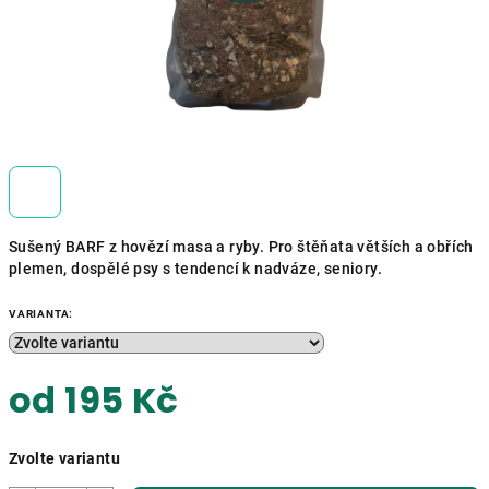
Sušený BARF z hovězí masa a ryby.
Pro štěňata větších a obřích
plemen, dospělé psy s tendencí k nadváze, seniory.
VARIANTA:
od
195 Kč
Měrná
Zvolte variantu
cena: