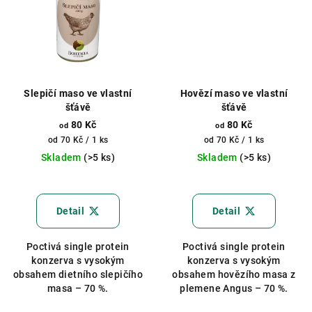
Slepičí maso ve vlastní
Hovězí maso ve vlastní
šťávě
šťávě
80 Kč
80 Kč
od
od
Měrná
Měrná
od 70 Kč / 1 ks
od 70 Kč / 1 ks
cena:
cena:
Skladem
(>5 ks)
Skladem
(>5 ks)
Průměrné
hodnocení
produktu
Detail
Detail
je
5,0
Poctivá single protein
Poctivá single protein
z
konzerva s vysokým
konzerva s vysokým
5
obsahem dietního slepičího
obsahem hovězího masa z
hvězdiček.
masa – 70 %.
plemene Angus – 70 %.