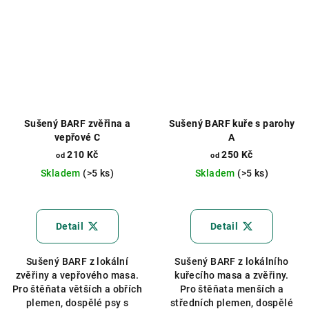
Sušený BARF zvěřina a
Sušený BARF kuře s parohy
vepřové C
A
210 Kč
250 Kč
od
od
Skladem
(>5 ks)
Skladem
(>5 ks)
Detail
Detail
Sušený BARF z lokální
Sušený BARF z lokálního
zvěřiny a vepřového masa.
kuřecího masa a zvěřiny.
Pro štěňata větších a obřích
Pro štěňata menších a
plemen, dospělé psy s
středních plemen, dospělé