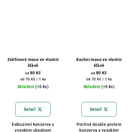
Zvěřinové maso ve vlastní
Kachní maso ve vlastní
šťávě
šťávě
80 Kč
80 Kč
od
od
Měrná
Měrná
od 70 Kč / 1 ks
od 70 Kč / 1 ks
cena:
cena:
Skladem
(>5 ks)
Skladem
(>5 ks)
Průměrné
hodnocení
produktu
Detail
Detail
je
5,0
Exkluzivní konzerva s
Poctivá double protein
z
vysokým obsahem
konzerva s vysokým
5