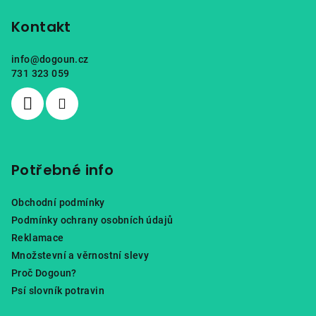
á
p
Kontakt
a
info
@
dogoun.cz
t
731 323 059
í
Potřebné info
Obchodní podmínky
Podmínky ochrany osobních údajů
Reklamace
Množstevní a věrnostní slevy
Proč Dogoun?
Psí slovník potravin