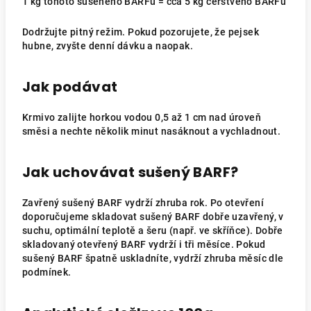
1 kg tohoto sušeného BARFu = cca 5 kg čerstvého BARFu
Dodržujte pitný režim. Pokud pozorujete, že pejsek
hubne, zvyšte denní dávku a naopak.
Jak podávat
Krmivo zalijte horkou vodou 0,5 až 1 cm nad úroveň
směsi a nechte několik minut nasáknout a vychladnout.
Jak uchovávat sušený BARF?
Zavřený sušený BARF vydrží zhruba rok. Po otevření
doporučujeme skladovat sušený BARF dobře uzavřený, v
suchu, optimální teplotě a šeru (např. ve skříňce). Dobře
skladovaný otevřený BARF vydrží i tři měsíce. Pokud
sušený BARF špatně uskladníte, vydrží zhruba měsíc dle
podmínek.