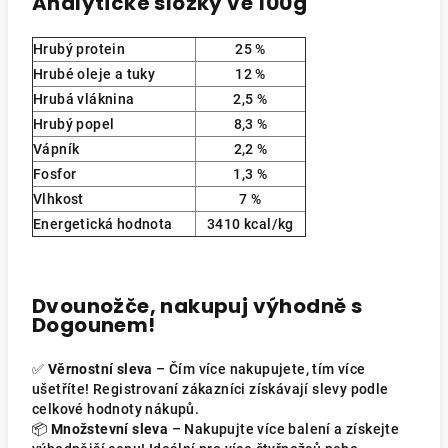
Analytické složky ve 100g
Hrubý protein
25
%
Hrubé oleje a tuky
12
%
Hrubá vláknina
2,5
%
Hrubý popel
8,3 %
Vápník
2,2 %
Fosfor
1,3
%
Vlhkost
7
%
Energetická hodnota
3410 kcal/kg
Dvounožče, nakupuj výhodně s
Dogounem!
✅
Věrnostní sleva
– Čím více nakupujete, tím více
ušetříte! Registrovaní zákazníci získávají slevy podle
celkové hodnoty nákupů.
📦
Množstevní sleva
– Nakupujte více balení a získejte