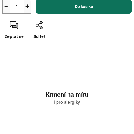
−
+
Do košíku
Zeptat se
Sdílet
Krmení na míru
i pro alergiky