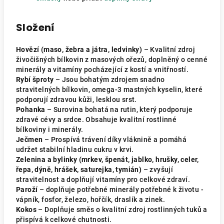
Složení
Hovězí (maso, žebra a játra, ledvinky)
– Kvalitní zdroj
živočišných bílkovin z masových ořezů, doplněný o cenné
minerály a vitamíny pocházející z kostí a vnitřností.
Rybí šproty
– Jsou bohatým zdrojem snadno
stravitelných bílkovin, omega-3 mastných kyselin, které
podporují zdravou kůži, lesklou srst.
Pohanka
– Surovina bohatá na rutin, který podporuje
zdravé cévy a srdce. Obsahuje kvalitní rostlinné
bílkoviny i minerály.
Ječmen
– Prospívá trávení díky vláknině a pomáhá
udržet stabilní hladinu cukru v krvi.
Zelenina a bylinky (mrkev, špenát, jablko, hrušky, celer,
řepa, dýně, hrášek, saturejka, tymián)
– zvyšují
stravitelnost a doplňují vitamíny pro celkové zdraví.
Paroží
– doplňuje potřebné minerály potřebné k životu -
vápník, fosfor, železo, hořčík, draslík a zinek.
Kokos
– Doplňuje směs o kvalitní zdroj rostlinných tuků a
přispívá k celkové chutnosti.