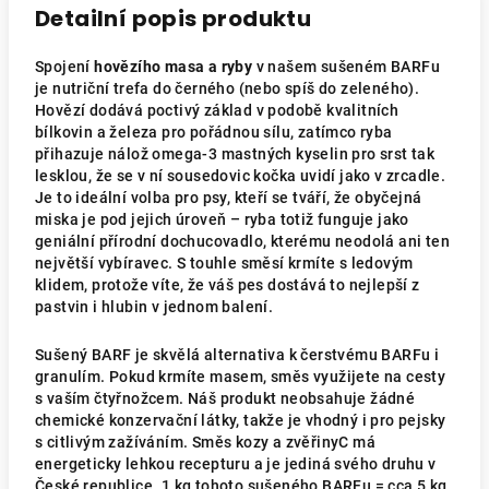
Detailní popis produktu
Spojení
hovězího masa a ryby
v našem sušeném BARFu
je nutriční trefa do černého (nebo spíš do zeleného).
Hovězí dodává poctivý základ v podobě kvalitních
bílkovin a železa pro pořádnou sílu, zatímco ryba
přihazuje nálož omega-3 mastných kyselin pro srst tak
lesklou, že se v ní sousedovic kočka uvidí jako v zrcadle.
Je to ideální volba pro psy, kteří se tváří, že obyčejná
miska je pod jejich úroveň – ryba totiž funguje jako
geniální přírodní dochucovadlo, kterému neodolá ani ten
největší vybíravec. S touhle směsí krmíte s ledovým
klidem, protože víte, že váš pes dostává to nejlepší z
pastvin i hlubin v jednom balení.
Sušený BARF je skvělá alternativa k čerstvému BARFu i
granulím. Pokud krmíte masem, směs využijete na cesty
s vaším čtyřnožcem. Náš produkt neobsahuje žádné
chemické konzervační látky, takže je vhodný i pro pejsky
s citlivým zažíváním. Směs kozy a zvěřiny
C má
energeticky lehkou recepturu
a je jediná svého druhu v
České republice. 1 kg tohoto sušeného BARFu = cca 5 kg