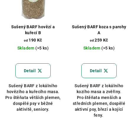
Sušený BARF hovězí a
Sušený BARF koza s parohy
kuřecí B
A
190 Kč
259 Kč
od
od
Skladem
(>5 ks)
Skladem
(>5 ks)
Průměrné
Průměrné
hodnocení
hodnocení
produktu
produktu
Detail
Detail
je
je
5,0
5,0
Sušený BARF z lokálního
Sušený BARF z lokálního
z
z
hovězího a kuřecího masa.
kozího masa a zvěřiny.
5
5
Pro štěňata větších plemen,
Pro štěňata menších a
hvězdiček.
hvězdiček.
dospělé psy v běžné
středních plemen, dospělé
aktivitě, seniory.
aktivní psy, březí a kojící
feny.