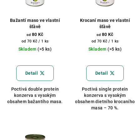
Bažantí maso ve vlastní
Krocaní maso ve vlastní
šťávě
šťávě
80 Kč
80 Kč
od
od
Měrná
Měrná
od 70 Kč / 1 ks
od 70 Kč / 1 ks
cena:
cena:
Skladem
(>5 ks)
Skladem
(>5 ks)
Detail
Detail
Poctivá double protein
Poctivá single protein
konzerva s vysokým
konzerva s vysokým
obsahem bažantího masa.
obsahem dietního krocaního
masa – 70 %.