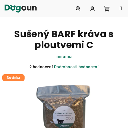
Přejít
na
obsah
Nákupní
Hledat
Přihlášení
Sušený BARF kráva s
košík
ploutvemi C
DOGOUN
Průměrné
2 hodnocení
Podrobnosti hodnocení
hodnocení
Novinka
produktu
je
5,0
z
5
hvězdiček.