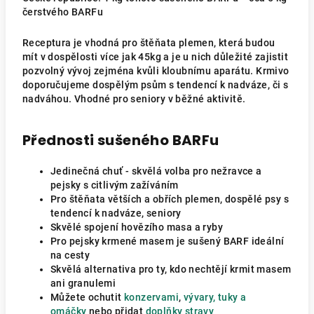
čerstvého BARFu
Receptura je vhodná pro štěňata plemen, která budou
mít v dospělosti více jak 45kg a je u nich důležité zajistit
pozvolný vývoj zejména kvůli kloubnímu aparátu. Krmivo
doporučujeme dospělým psům s tendencí k nadváze, či s
nadváhou. Vhodné pro seniory v běžné aktivitě.
Přednosti sušeného BARFu
Jedinečná chuť - skvělá volba pro nežravce a
pejsky s citlivým zažíváním
Pro štěňata větších a obřích plemen, dospělé psy s
tendencí k nadváze, seniory
Skvělé spojení hovězího masa a ryby
Pro pejsky krmené masem je sušený BARF ideální
na cesty
Skvělá alternativa pro ty, kdo nechtějí krmit masem
ani granulemi
Můžete ochutit
konzervami
,
vývary, tuky a
omáčky
nebo přidat
doplňky stravy