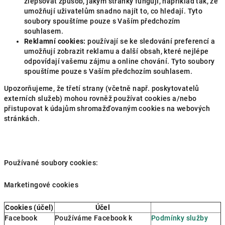
zlepšovat způsob, jakým stránky fungují, například tak, že
umožňují uživatelům snadno najít to, co hledají. Tyto
soubory spouštíme pouze s Vaším předchozím
souhlasem.
Reklamní cookies:
používají se ke sledování preferencí a
umožňují zobrazit reklamu a další obsah, které nejlépe
odpovídají vašemu zájmu a online chování. Tyto soubory
spouštíme pouze s Vaším předchozím souhlasem.
Upozorňujeme, že třetí strany (včetně např. poskytovatelů
externích služeb) mohou rovněž používat cookies a/nebo
přistupovat k údajům shromažďovaným cookies na webových
stránkách.
Používané soubory cookies:
Marketingové cookies
Cookies (účel)
Účel
Facebook
Používáme Facebook k
Podmínky služby