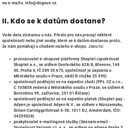
na e-mailu: info@dogoun.cz.
II. Kdo se k datům dostane?
Vaše data zůstanou u nás. Přesto pro nás pracují některé
společnosti nebo jiné osoby, které se k datům dostanou proto,
že nám pomáhají s chodem našeho e-shopu. Jsou to:
provozovatel e-shopové platformy Shoptet (společnost
Shoptet a.s., se sídlem Dvořeckého 628/8, Břevnov, 169
00, Praha 6, IČ 289 35 675, společnost je zapsaná u
Městského soudu v Praze, oddíl B vložka 25 395)
společnosti podílející se na expedici zboží (PPL CZ s.r.o.,
C 105858 vedená u Městského soudu v Praze, se sídlem K
Borovému 99, Jažlovice, 251 01 Říčany)
společnosti podílející se na expedici plateb (Shoptet pay -
Adyen je společnost Adyen N.V., se sídlem v Nizozemsku,
Simon Carmiggeltstraat 6-50, 1011 DJ, Amsterdam, IČO:
34259528)
poskytovatel e-mailingové služby (Seznam email -
Společnost Seznam.cz, a. s., se sídlem na adrese Praha 5,