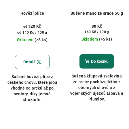
Hovězí plíce
Sušené maso ze srnce 50 g
120 Kč
80 Kč
od
Měrná
160 Kč / 100 g
Měrná
od 110 Kč / 100 g
cena:
cena:
Skladem
(>5 ks)
Skladem
(>5 ks)
Průměrné
hodnocení
produktu
Do košíku
Detail
je
5,0
Sušená křupavá svalovina
Sušené hovězí plíce z
z
ze srnce pocházejícího z
českého chovu, které jsou
5
oborných chovů a z
vhodné od prcků až po
hvězdiček.
vojenských újezdů Libavá a
seniory, díky jemné
Plumlov.
struktuře.