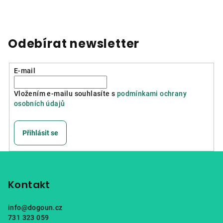
Odebírat newsletter
E-mail
Vložením e-mailu souhlasíte s
podmínkami ochrany
osobních údajů
Přihlásit se
Z
á
p
Kontakt
a
info
@
dogoun.cz
t
731 323 059