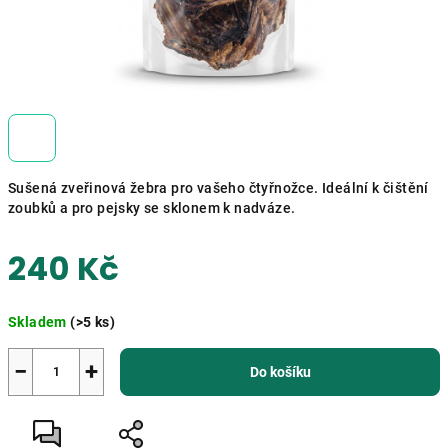
Sušená zveřinová žebra pro vašeho čtyřnožce. Ideální k čištění
zoubků a pro pejsky se sklonem k nadváze.
240 Kč
Měrná
Skladem
(>5 ks)
cena:
−
+
Do košíku