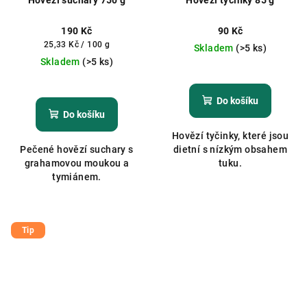
190 Kč
90 Kč
Měrná
25,33 Kč / 100 g
Skladem
(>5 ks)
cena:
Skladem
(>5 ks)
Průměrné
Průměrné
hodnocení
hodnocení
produktu
Do košíku
produktu
je
Do košíku
je
5,0
Hovězí tyčinky, které jsou
5,0
z
Pečené hovězí suchary s
dietní s nízkým obsahem
z
5
grahamovou moukou a
tuku.
5
hvězdiček.
tymiánem.
hvězdiček.
Tip