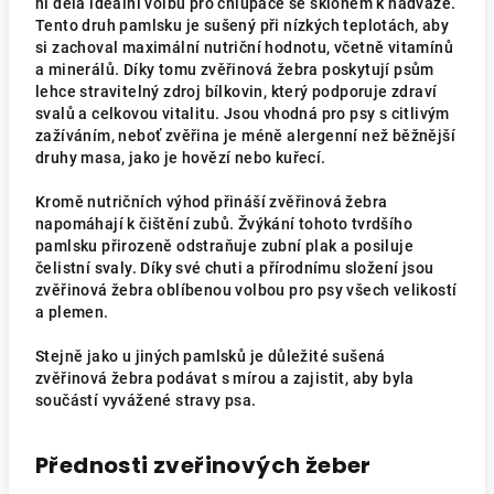
ní dělá ideální volbu pro chlupáče se sklonem k nadváze.
Tento druh pamlsku je sušený při nízkých teplotách, aby
si zachoval maximální nutriční hodnotu, včetně vitamínů
a minerálů. Díky tomu zvěřinová žebra poskytují psům
lehce stravitelný zdroj bílkovin, který podporuje zdraví
svalů a celkovou vitalitu. Jsou vhodná pro psy s citlivým
zažíváním, neboť zvěřina je méně alergenní než běžnější
druhy masa, jako je hovězí nebo kuřecí.
Kromě nutričních výhod přináší zvěřinová žebra
napomáhají k čištění zubů. Žvýkání tohoto tvrdšího
pamlsku přirozeně odstraňuje zubní plak a posiluje
čelistní svaly. Díky své chuti a přírodnímu složení jsou
zvěřinová žebra oblíbenou volbou pro psy všech velikostí
a plemen.
Stejně jako u jiných pamlsků je důležité sušená
zvěřinová žebra podávat s mírou a zajistit, aby byla
součástí vyvážené stravy psa.
Přednosti zveřinových žeber