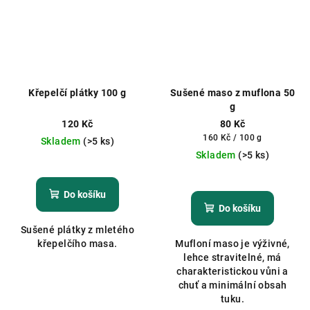
Křepelčí plátky 100 g
Sušené maso z muflona 50
g
120 Kč
80 Kč
Měrná
160 Kč / 100 g
Skladem
(>5 ks)
cena:
Skladem
(>5 ks)
Průměrné
hodnocení
Do košíku
produktu
Do košíku
je
Sušené plátky z mletého
5,0
křepelčího masa.
Mufloní maso je výživné,
z
lehce stravitelné, má
5
charakteristickou vůni a
hvězdiček.
chuť a minimální obsah
tuku.