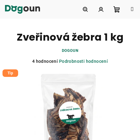
Přejít
na
obsah
Nákupní
Hledat
Přihlášení
Zveřinová žebra 1 kg
košík
DOGOUN
Průměrné
4 hodnocení
Podrobnosti hodnocení
hodnocení
Tip
produktu
je
4,8
z
5
hvězdiček.