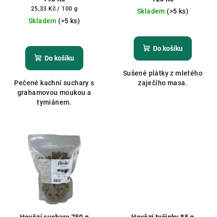
Měrná
25,33 Kč / 100 g
Skladem
(>5 ks)
cena:
Skladem
(>5 ks)
Do košíku
Do košíku
Sušené plátky z mletého
Pečené kachní suchary s
zaječího masa.
grahamovou moukou a
tymiánem.
Hovězí suchary 750 g
Hovězí tyčinky 85 g