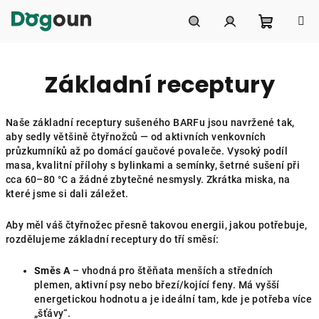
Přejít
na
obsah
Nákupní
Hledat
Přihlášení
Základní receptury
košík
Naše základní receptury sušeného BARFu jsou navržené tak,
aby sedly většině čtyřnožců — od aktivních venkovních
průzkumníků až po domácí gaučové povaleče. Vysoký podíl
masa, kvalitní přílohy s bylinkami a semínky, šetrné sušení při
cca 60–80 °C a žádné zbytečné nesmysly. Zkrátka miska, na
které jsme si dali záležet.
Aby měl váš čtyřnožec přesně takovou energii, jakou potřebuje,
rozdělujeme základní receptury do tří směsí:
Směs A
– vhodná pro štěňata menších a středních
plemen, aktivní psy nebo březí/kojící feny. Má vyšší
energetickou hodnotu a je ideální tam, kde je potřeba více
„šťávy“.