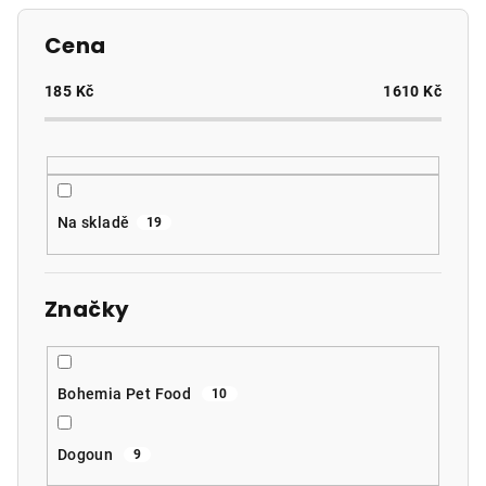
í
p
Cena
r
o
185
Kč
1610
Kč
d
u
k
t
Na skladě
19
ů
Značky
Bohemia Pet Food
10
Dogoun
9