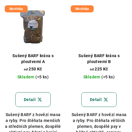
Novinka
Novinka
Sušený BARF kráva s
Sušený BARF kráva s
ploutvemi A
ploutvemi B
250 Kč
225 Kč
od
od
Skladem
(>5 ks)
Skladem
(>5 ks)
Průměrné
Průměrné
hodnocení
hodnocení
produktu
produktu
Detail
Detail
je
je
5,0
5,0
Sušený BARF z hovězí masa
Sušený BARF z hovězí masa
z
z
a ryby. Pro štěňata menších
a ryby. Pro štěňata větších
5
5
a středních plemen, dospělé
plemen, dospělé psy v
hvězdiček.
hvězdiček.