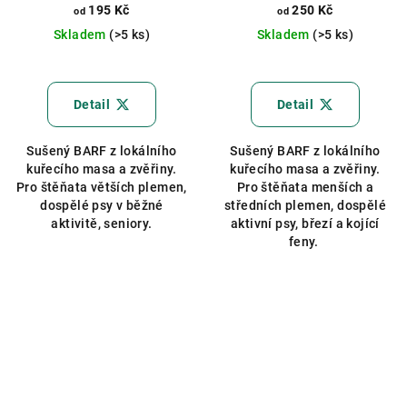
195 Kč
250 Kč
od
od
Skladem
(>5 ks)
Skladem
(>5 ks)
Detail
Detail
Sušený BARF z lokálního
Sušený BARF z lokálního
kuřecího masa a zvěřiny.
kuřecího masa a zvěřiny.
Pro štěňata větších plemen,
Pro štěňata menších a
dospělé psy v běžné
středních plemen, dospělé
aktivitě, seniory.
aktivní psy, březí a kojící
feny.