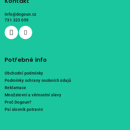
p
Kontakt
a
info
@
dogoun.cz
t
731 323 059
í
Potřebné info
Obchodní podmínky
Podmínky ochrany osobních údajů
Reklamace
Množstevní a věrnostní slevy
Proč Dogoun?
Psí slovník potravin