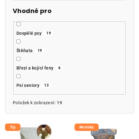
Vhodné pro
Dospělé psy
19
Štěňata
19
Březí a kojící feny
6
Psí seniory
13
Položek k zobrazení:
19
V
Tip
Novinka
ý