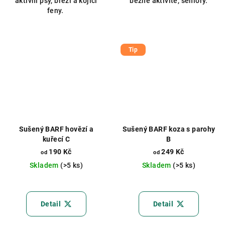
aktivní psy, březí a kojící
běžné aktivitě, seniory.
feny.
Tip
Sušený BARF hovězí a
Sušený BARF koza s parohy
kuřecí C
B
190 Kč
249 Kč
od
od
Skladem
(>5 ks)
Skladem
(>5 ks)
Průměrné
hodnocení
produktu
Detail
Detail
je
5,0