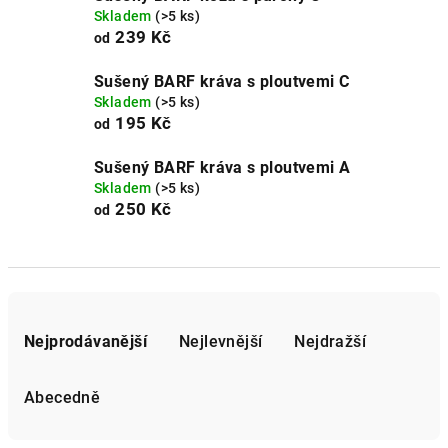
Skladem
(>5 ks)
239 Kč
od
Sušený BARF kráva s ploutvemi C
Skladem
(>5 ks)
195 Kč
od
Sušený BARF kráva s ploutvemi A
Skladem
(>5 ks)
250 Kč
od
Ř
a
Nejprodávanější
Nejlevnější
Nejdražší
z
e
Abecedně
n