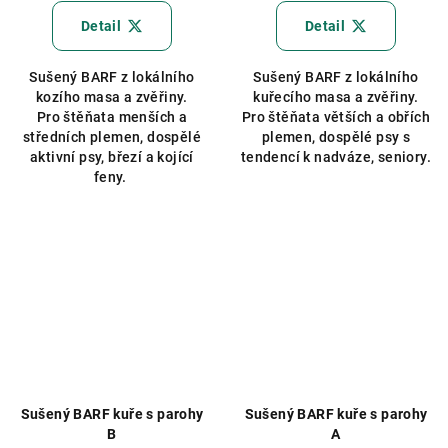
hodnocení
hodnocení
produktu
produktu
Detail
Detail
je
je
5,0
5,0
Sušený BARF z lokálního
Sušený BARF z lokálního
z
z
kozího masa a zvěřiny.
kuřecího masa a zvěřiny.
5
5
Pro štěňata menších a
Pro štěňata větších a obřích
hvězdiček.
hvězdiček.
středních plemen, dospělé
plemen, dospělé psy s
aktivní psy, březí a kojící
tendencí k nadváze, seniory.
feny.
Sušený BARF kuře s parohy
Sušený BARF kuře s parohy
B
A