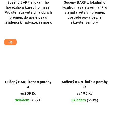
Sušený BARF z lokálního
Sušený BARF z lokálního
z
hovězího a kuřecího masa.
kozího masa a zvěřiny. Pro
5
Pro štěňata větších a obřích
štěňata větších plemen,
hvězdiček.
plemen, dospělé psy s
dospělé psy v běžné
tendencí k nadváze, seniory.
aktivitě, seniory.
Tip
Sušený BARF koza s parohy
Sušený BARF kuře s parohy
A
C
259 Kč
195 Kč
od
od
Skladem
(>5 ks)
Skladem
(>5 ks)
Průměrné
Průměrné