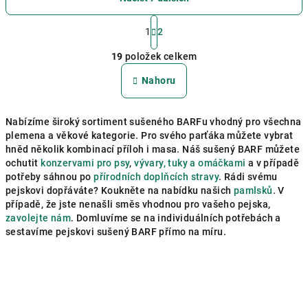
S
t
1
2
O
r
á
19
položek celkem
v
n
l
Nahoru
k
á
o
d
v
a
á
Nabízíme široký sortiment sušeného BARFu vhodný pro všechna
n
plemena a věkové kategorie. Pro svého parťáka můžete vybrat
c
í
hněd několik kombinací příloh i masa. Náš sušený BARF můžete
í
ochutit
konzervami pro psy
,
vývary, tuky a omáčkami
a v případě
p
potřeby sáhnou po
přírodních doplňcích stravy
. Rádi svému
r
pejskovi dopřáváte? Koukněte na nabídku našich
pamlsků
. V
v
případě, že jste nenašli směs vhodnou pro vašeho pejska,
k
zavolejte nám
. Domluvíme se na individuálních potřebách a
sestavíme pejskovi sušený BARF přímo na míru.
y
v
ý
p
i