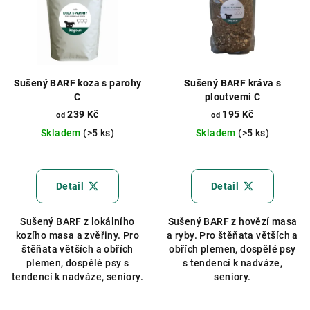
p
i
s
p
r
Sušený BARF koza s parohy
Sušený BARF kráva s
o
C
ploutvemi C
d
239 Kč
195 Kč
od
od
u
Skladem
(>5 ks)
Skladem
(>5 ks)
k
Průměrné
Průměrné
hodnocení
hodnocení
t
produktu
produktu
Detail
Detail
ů
je
je
5,0
5,0
Sušený BARF z lokálního
Sušený BARF z hovězí masa
z
z
kozího masa a zvěřiny. Pro
a ryby. Pro štěňata větších a
5
5
štěňata větších a obřích
obřích plemen, dospělé psy
hvězdiček.
hvězdiček.
plemen, dospělé psy s
s tendencí k nadváze,
tendencí k nadváze, seniory.
seniory.