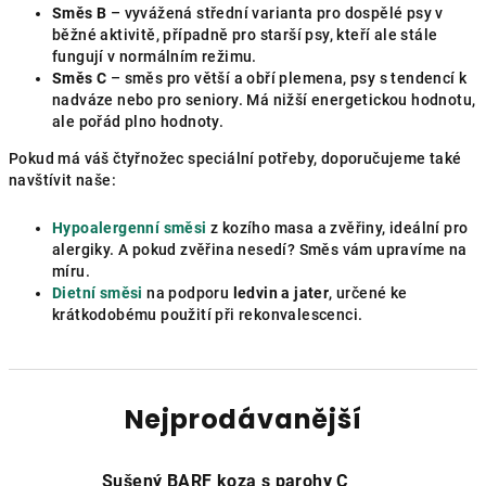
Směs B
– vyvážená střední varianta pro dospělé psy v
běžné aktivitě, případně pro starší psy, kteří ale stále
fungují v normálním režimu.
Směs C
– směs pro větší a obří plemena, psy s tendencí k
nadváze nebo pro seniory. Má nižší energetickou hodnotu,
ale pořád plno hodnoty.
Pokud má váš čtyřnožec speciální potřeby, doporučujeme také
navštívit naše:
Hypoalergenní směsi
z kozího masa a zvěřiny, ideální pro
alergiky. A pokud zvěřina nesedí? Směs vám upravíme na
míru.
Dietní směsi
na podporu
ledvin a jater
, určené ke
krátkodobému použití při rekonvalescenci.
Nejprodávanější
Sušený BARF koza s parohy C