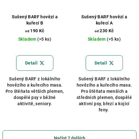
Sušený BARF hovězí a
Sušený BARF hovězí a
kuřecí B
kuřecí A
190 Kč
230 Kč
od
od
Skladem
(>5 ks)
Skladem
(>5 ks)
Průměrné
hodnocení
produktu
Detail
Detail
je
5,0
Sušený BARF z lokálního
Sušený BARF z lokálního
z
hovězího a kuřecího masa.
hovězího a kuřecího masa.
5
Pro štěňata větších plemen,
Pro štěňata menších a
hvězdiček.
dospělé psy v běžné
středních plemen, dospělé
aktivitě, seniory.
aktivní psy, březí a kojící
feny.
Načíst 7 dalších