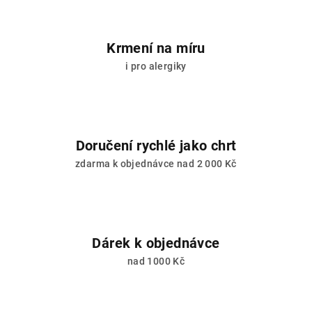
s
u
Krmení na míru
i pro alergiky
Doručení rychlé jako chrt
zdarma k objednávce nad 2 000 Kč
Dárek k objednávce
nad 1000 Kč