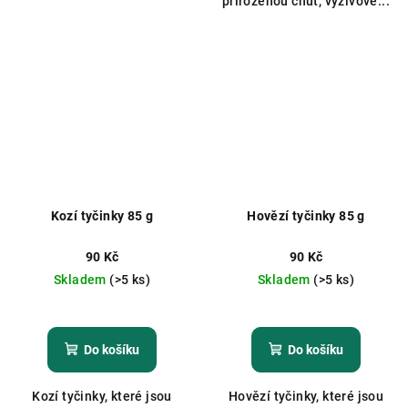
přirozenou chuť, výživové...
Kozí tyčinky 85 g
Hovězí tyčinky 85 g
90 Kč
90 Kč
Skladem
(>5 ks)
Skladem
(>5 ks)
Průměrné
hodnocení
produktu
Do košíku
Do košíku
je
5,0
Kozí tyčinky, které jsou
Hovězí tyčinky, které jsou
z