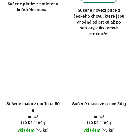
Sušené plátky ze mletého
5,0
koňského masa.
Sušené hovězí plíce z
z
českého chovu, které jsou
5
vhodné od prcků až po
hvězdiček.
seniory, díky jemné
struktuře.
Sušené maso z muflona 50
Sušené maso ze srnce 50 g
g
80 Kč
80 Kč
Měrná
Měrná
160 Kč / 100 g
160 Kč / 100 g
cena:
cena:
Skladem
(>5 ks)
Skladem
(>5 ks)