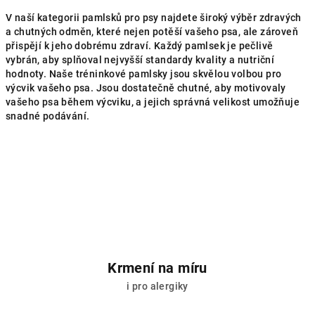
d
v
a
á
V naší kategorii pamlsků pro psy najdete široký výběr zdravých
n
a chutných odměn, které nejen potěší vašeho psa, ale zároveň
c
í
přispějí k jeho dobrému zdraví. Každý pamlsek je pečlivě
í
vybrán, aby splňoval nejvyšší standardy kvality a nutriční
p
hodnoty. Naše tréninkové pamlsky jsou skvělou volbou pro
r
výcvik vašeho psa. Jsou dostatečně chutné, aby motivovaly
v
vašeho psa během výcviku, a jejich správná velikost umožňuje
k
snadné podávání.
y
v
ý
p
i
s
u
Krmení na míru
i pro alergiky