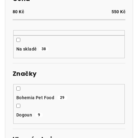
r
o
80
Kč
550
Kč
d
u
k
t
Na skladě
38
ů
Značky
Bohemia Pet Food
29
Dogoun
9