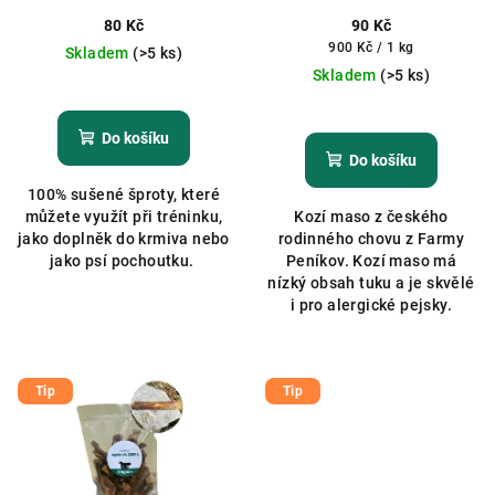
o
d
80 Kč
90 Kč
Měrná
900 Kč / 1 kg
u
Skladem
(>5 ks)
cena:
Skladem
(>5 ks)
k
Průměrné
hodnocení
Průměrné
t
produktu
hodnocení
Do košíku
ů
je
produktu
Do košíku
5,0
je
100% sušené šproty, které
z
5,0
můžete využít při tréninku,
Kozí maso z českého
5
z
jako doplněk do krmiva nebo
rodinného chovu z Farmy
hvězdiček.
5
jako psí pochoutku.
Peníkov. Kozí maso má
hvězdiček.
nízký obsah tuku a je skvělé
i pro alergické pejsky.
Tip
Tip