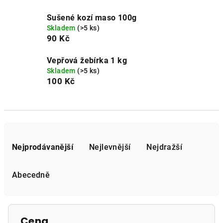
Sušené kozí maso 100g
Skladem
(>5 ks)
90 Kč
Vepřová žebírka 1 kg
Skladem
(>5 ks)
100 Kč
Ř
a
Nejprodávanější
Nejlevnější
Nejdražší
z
e
Abecedně
n
í
p
Cena