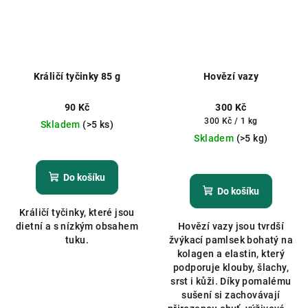
Králičí tyčinky 85 g
Hovězí vazy
90 Kč
300 Kč
Měrná
300 Kč / 1 kg
Skladem
(>5 ks)
cena:
Skladem
(>5 kg)
Průměrné
hodnocení
Do košíku
produktu
Do košíku
je
Králičí tyčinky, které jsou
5,0
dietní a s nízkým obsahem
Hovězí vazy jsou tvrdší
z
tuku.
žvýkací pamlsek bohatý na
5
kolagen a elastin, který
hvězdiček.
podporuje klouby, šlachy,
srst i kůži. Díky pomalému
sušení si zachovávají