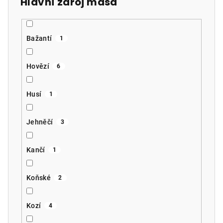
Hlavní zdroj masa
Bažantí
1
Hovězí
6
Husí
1
Jehněčí
3
Kančí
1
Koňské
2
Kozí
4