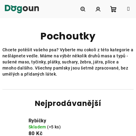
Přejít
na
obsah
Nákupní
Hledat
Přihlášení
Pochoutky
košík
Chcete potěšit vašeho psa? Vyberte mu cokoli z této kategorie a
nešlápnete vedle. Máme na výběr několik druhů masa a typů -
sušené maso, tyčinky, plátky, suchary, žebra, játra, plíce a
mnoho dalšího. Všechny pamlsky jsou šetrně zpracované, bez
umělých a přidaných látek.
Nejprodávanější
Rybičky
Skladem
(>5 ks)
80 Kč