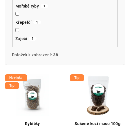
Mořské ryby
1
Křepelčí
1
Zaječí
1
Položek k zobrazení:
38
V
Novinka
Tip
ý
Tip
p
i
s
p
r
Rybičky
Sušené kozí maso 100g