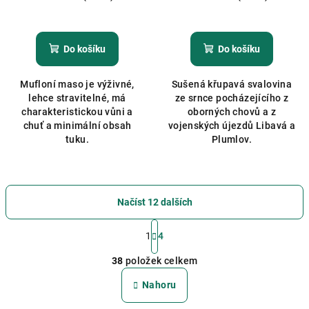
Průměrné
hodnocení
produktu
Do košíku
Do košíku
je
5,0
Mufloní maso je výživné,
Sušená křupavá svalovina
z
lehce stravitelné, má
ze srnce pocházejícího z
5
charakteristickou vůni a
oborných chovů a z
hvězdiček.
chuť a minimální obsah
vojenských újezdů Libavá a
tuku.
Plumlov.
Načíst 12 dalších
S
t
1
4
O
r
á
38
položek celkem
v
n
l
Nahoru
k
á
o