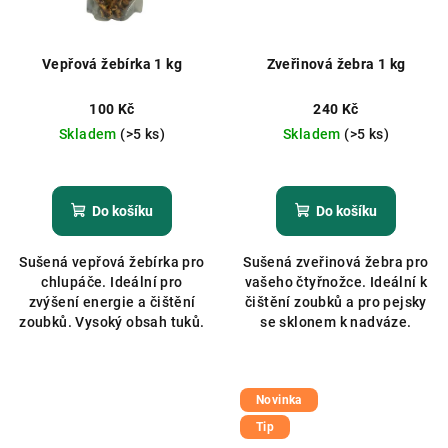
Vepřová žebírka 1 kg
Zveřinová žebra 1 kg
100 Kč
240 Kč
Skladem
(>5 ks)
Skladem
(>5 ks)
Průměrné
Průměrné
hodnocení
hodnocení
produktu
produktu
Do košíku
Do košíku
je
je
5,0
4,8
Sušená vepřová žebírka pro
Sušená zveřinová žebra pro
z
z
chlupáče. Ideální pro
vašeho čtyřnožce. Ideální k
5
5
zvýšení energie a čištění
čištění zoubků a pro pejsky
hvězdiček.
hvězdiček.
zoubků. Vysoký obsah tuků.
se sklonem k nadváze.
Novinka
Tip