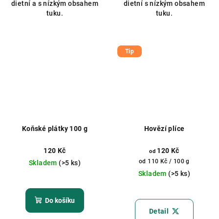
dietní a s nízkým obsahem
dietní s nízkým obsahem
5
tuku.
tuku.
hvězdiček.
Tip
Koňské plátky 100 g
Hovězí plíce
120 Kč
120 Kč
od
Měrná
od 110 Kč / 100 g
Skladem
(>5 ks)
cena:
Skladem
(>5 ks)
Průměrné
hodnocení
Do košíku
produktu
Detail
je