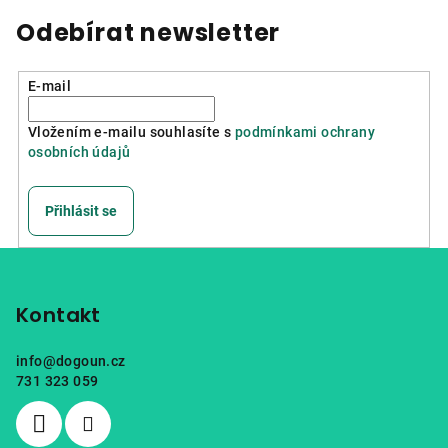
Odebírat newsletter
E-mail
Vložením e-mailu souhlasíte s
podmínkami ochrany
osobních údajů
Přihlásit se
Z
á
p
Kontakt
a
info
@
dogoun.cz
t
731 323 059
í