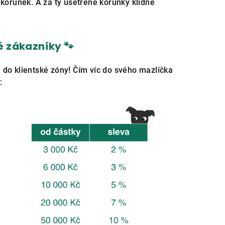
r korunek. A za ty ušetřené korunky klidně
é zákazníky 🐾
e do klientské zóny! Čím víc do svého mazlíčka
: