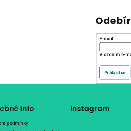
Odebír
E-mail
Vložením e-ma
Přihlásit se
ebné info
Instagram
dní podmínky