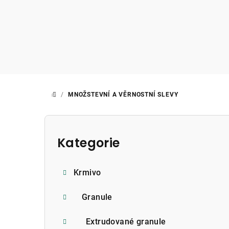
Přejít
na
obsah
/
MNOŽSTEVNÍ A VĚRNOSTNÍ SLEVY
DOMŮ
P
o
Kategorie
Přeskočit
kategorie
s
Krmivo
t
r
Granule
a
Extrudované granule