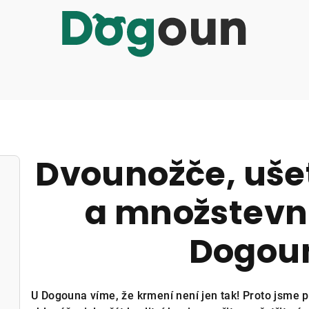
Dvounožče, ušet
a množstevní
Dogou
U Dogouna víme, že krmení není jen tak! Proto jsme př