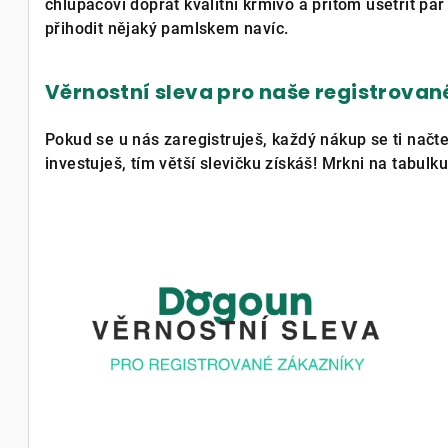
chlupáčovi dopřát kvalitní krmivo a přitom ušetřit pá
přihodit nějaký pamlskem navíc.
Věrnostní sleva pro naše registrovan
Pokud se u nás zaregistruješ, každý nákup se ti načt
investuješ, tím větší slevičku získáš! Mrkni na tabulku