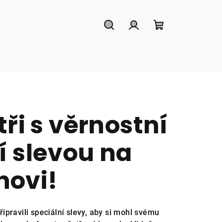
Hledat
Přihlášení
Nákupní
košík
ři s věrnostní
 slevou na
novi!
ipravili speciální slevy, aby si mohl svému