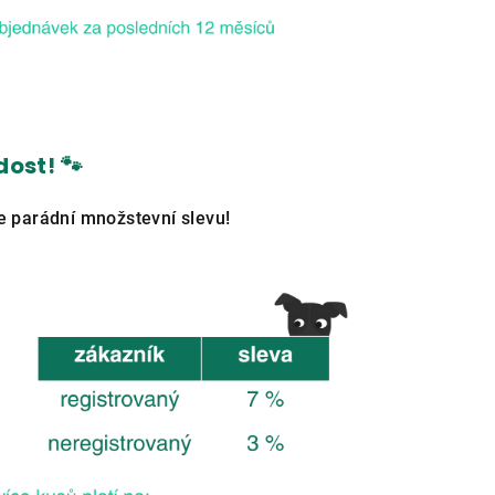
dost! 🐾
 parádní množstevní slevu!