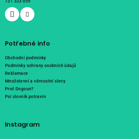
731 323 059
í
Potřebné info
Obchodní podmínky
Podmínky ochrany osobních údajů
Reklamace
Množstevní a věrnostní slevy
Proč Dogoun?
Psí slovník potravin
Instagram