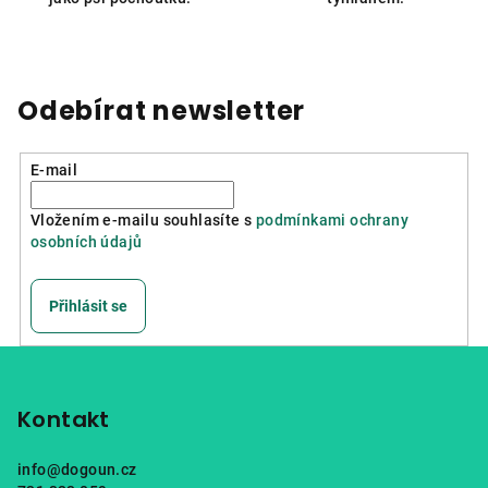
Odebírat newsletter
E-mail
Vložením e-mailu souhlasíte s
podmínkami ochrany
osobních údajů
Přihlásit se
Z
á
p
Kontakt
a
info
@
dogoun.cz
t