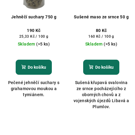
Jehněčí suchary 750 g
Sušené maso ze srnce 50 g
190 Kč
80 Kč
Měrná
Měrná
25,33 Kč / 100 g
160 Kč / 100 g
cena:
cena:
Skladem
(>5 ks)
Skladem
(>5 ks)
Do košíku
Do košíku
Pečené jehněčí suchary s
Sušená křupavá svalovina
grahamovou moukou a
ze srnce pocházejícího z
tymiánem.
oborných chovů a z
vojenských újezdů Libavá a
Plumlov.