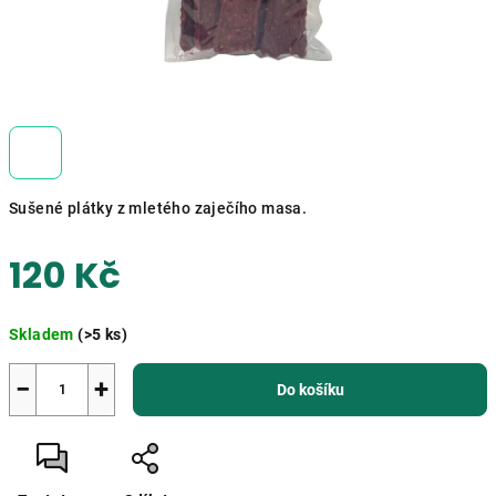
Sušené plátky z mletého zaječího masa.
120 Kč
Měrná
Skladem
(>5 ks)
cena:
−
+
Do košíku