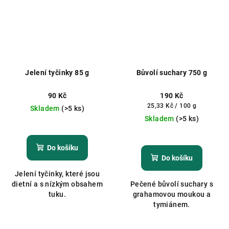
Jelení tyčinky 85 g
Bůvolí suchary 750 g
90 Kč
190 Kč
Měrná
25,33 Kč / 100 g
Skladem
(>5 ks)
cena:
Skladem
(>5 ks)
Průměrné
hodnocení
produktu
Do košíku
je
Do košíku
5,0
Jelení tyčinky, které jsou
z
dietní a s nízkým obsahem
Pečené bůvolí suchary s
5
tuku.
grahamovou moukou a
hvězdiček.
tymiánem.