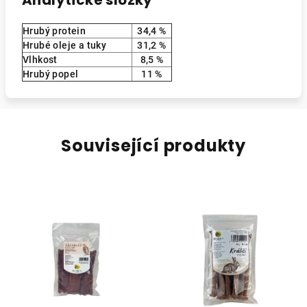
Analytické složky
Hrubý protein
34,4 %
Hrubé oleje a tuky
31,2 %
Vlhkost
8,5 %
Hrubý popel
11 %
Související produkty