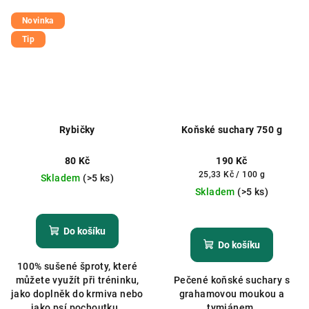
Novinka
Tip
Rybičky
Koňské suchary 750 g
80 Kč
190 Kč
Měrná
25,33 Kč / 100 g
Skladem
(>5 ks)
cena:
Skladem
(>5 ks)
Průměrné
hodnocení
produktu
Do košíku
je
Do košíku
5,0
100% sušené šproty, které
z
můžete využít při tréninku,
Pečené koňské suchary s
5
jako doplněk do krmiva nebo
grahamovou moukou a
hvězdiček.
jako psí pochoutku.
tymiánem.