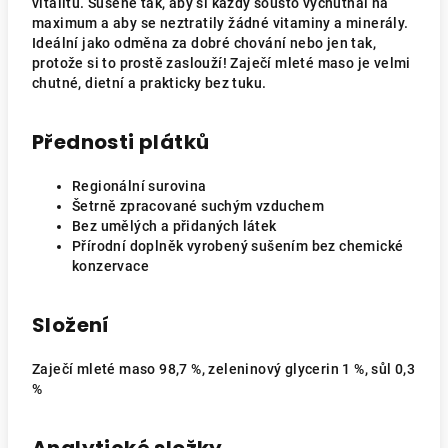
vitalitu. Sušené tak, aby si každý sousto vychutnal na
maximum a aby se neztratily žádné vitaminy a minerály.
Ideální jako odměna za dobré chování nebo jen tak,
protože si to prostě zaslouží! Zaječí mleté maso je velmi
chutné, dietní a prakticky bez tuku.
Přednosti plátků
Regionální surovina
Šetrně zpracované suchým vzduchem
Bez umělých a přidaných látek
Přírodní doplněk vyrobený sušením bez chemické
konzervace
Složení
Zaječí mleté maso 98,7 %,
zeleninový glycerin 1 %, sůl 0,3
%