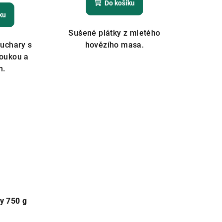
Do košíku
ku
Sušené plátky z mletého
uchary s
hovězího masa.
oukou a
m.
y 750 g