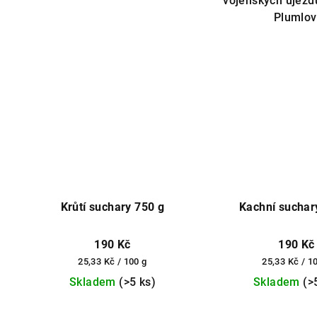
vojenských újezd
Plumlov
Krůtí suchary 750 g
Kachní suchar
190 Kč
190 Kč
Měrná
Měrná
25,33 Kč / 100 g
25,33 Kč / 1
cena:
cena:
Skladem
(>5 ks)
Skladem
(>