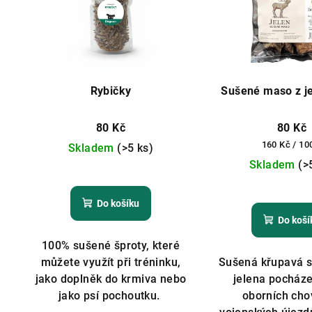
Rybičky
Sušené maso z je
80 Kč
80 Kč
Měrná
160 Kč / 10
Skladem
(>5 ks)
cena:
Skladem
(>
Průměrné
hodnocení
Do košíku
produktu
Do koší
je
5,0
100% sušené šproty, které
z
můžete využít při tréninku,
Sušená křupavá s
5
jako doplněk do krmiva nebo
jelena pocháze
hvězdiček.
jako psí pochoutku.
oborních cho