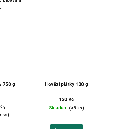
ů Libavá a
.
y 750 g
Hovězí plátky 100 g
120 Kč
00 g
Skladem
(>5 ks)
5 ks)