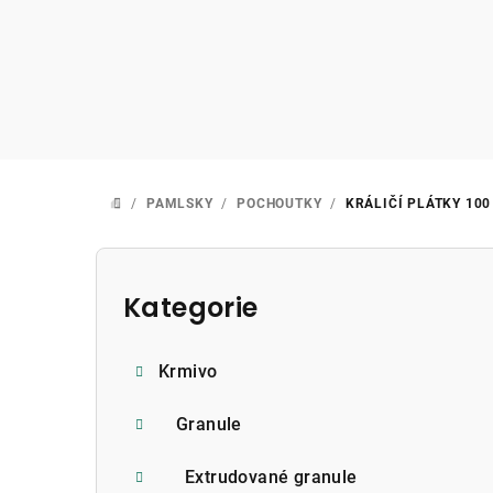
Přejít
na
obsah
/
PAMLSKY
/
POCHOUTKY
/
KRÁLIČÍ PLÁTKY 100
DOMŮ
P
o
Kategorie
Přeskočit
kategorie
s
Krmivo
t
r
Granule
a
Extrudované granule