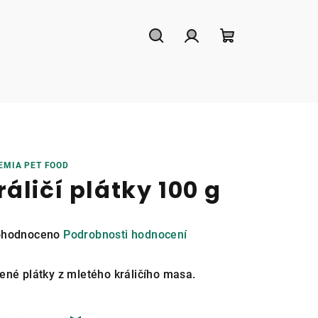
Hledat
Přihlášení
Nákupní
košík
EMIA PET FOOD
ráličí plátky 100 g
měrné
hodnoceno
Podrobnosti hodnocení
nocení
duktu
ené plátky z mletého králičího masa.