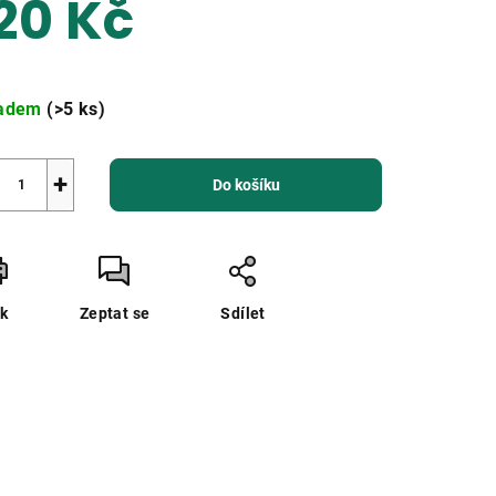
20 Kč
zdiček.
ná
a:
ladem
(>5 ks)
+
Do košíku
sk
Zeptat se
Sdílet