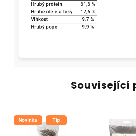
Hrubý protein
61,6 %
Hrubé oleje a tuky
17,6 %
Vlhkost
9,7 %
Hrubý popel
9,9 %
Související
Novinka
Tip