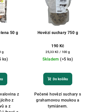
lena 50 g
Hovězí suchary 750 g
190 Kč
Měrná
0 g
25,33 Kč / 100 g
cena:
5 ks)
Skladem
(>5 ks)
Průměrné
hodnocení
ku
Do košíku
produktu
je
5,0
valovina z
Pečené hovězí suchary s
z
jícího z
grahamovou moukou a
5
vů a z
tymiánem.
hvězdiček.