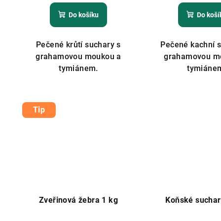
Do košíku
Do koší
Pečené krůtí suchary s
Pečené kachní s
grahamovou moukou a
grahamovou m
tymiánem.
tymiáne
Tip
Zveřinová žebra 1 kg
Koňské suchar