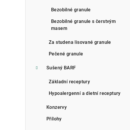
n
Bezobilné granule
n
Bezobilné granule s čerstvým
í
masem
p
Za studena lisované granule
a
Pečené granule
n
Sušený BARF
e
l
Základní receptury
Hypoalergenní a dietní receptury
Konzervy
Přílohy