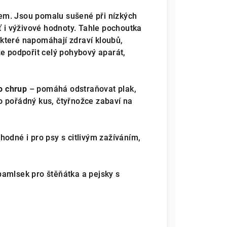
em. Jsou pomalu sušené při nízkých
ť i výživové hodnoty. Tahle pochoutka
, které napomáhají zdraví kloubů,
že podpořit celý pohybový aparát,
o chrup
– pomáhá odstraňovat plak,
e o pořádný kus, čtyřnožce zabaví na
odné i pro psy s citlivým zažíváním,
pamlsek pro štěňátka a pejsky s