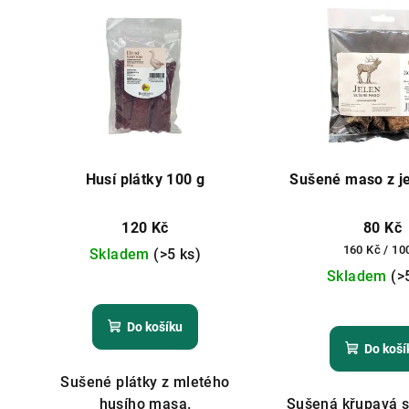
Husí plátky 100 g
Sušené maso z je
120 Kč
80 Kč
Měrná
160 Kč / 10
Skladem
(>5 ks)
cena:
Skladem
(>
Do košíku
Do koší
Sušené plátky z mletého
husího masa.
Sušená křupavá s