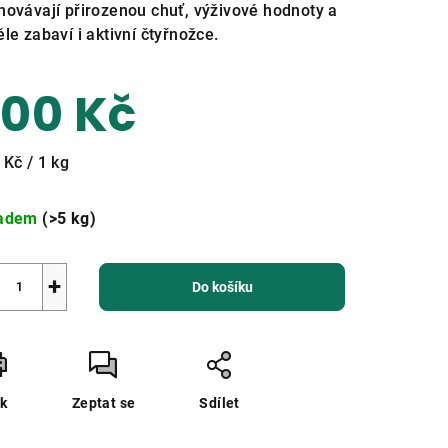
hovávají přirozenou chuť, výživové hodnoty a
ěle zabaví i aktivní čtyřnožce.
zdiček.
00 Kč
ná
 Kč / 1 kg
a:
ladem
(>5 kg)
+
Do košíku
sk
Zeptat se
Sdílet