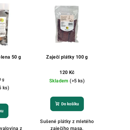
lena 50 g
Zaječí plátky 100 g
120 Kč
0 g
Skladem
(>5 ks)
5 ks)
Do košíku
ku
Sušené plátky z mletého
valovina z
zaječího masa.