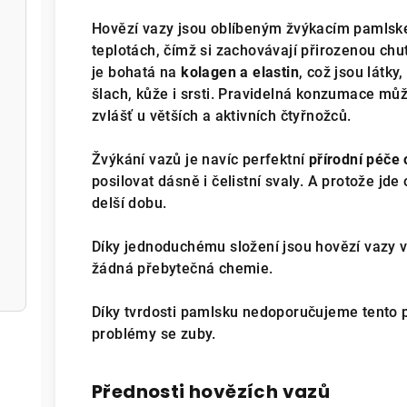
Hovězí vazy jsou oblíbeným žvýkacím pamlsk
teplotách, čímž si zachovávají přirozenou chu
je bohatá na
kolagen a elastin
, což jsou látky
šlach, kůže i srsti. Pravidelná konzumace mů
zvlášť u větších a aktivních čtyřnožců.
Žvýkání vazů je navíc perfektní
přírodní péče 
posilovat dásně i čelistní svaly. A protože jd
delší dobu.
Díky jednoduchému složení jsou hovězí vazy vh
žádná přebytečná chemie.
Díky tvrdosti pamlsku nedoporučujeme tento 
problémy se zuby.
Přednosti hovězích vazů