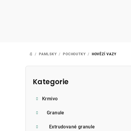
Přejít
na
obsah
/
PAMLSKY
/
POCHOUTKY
/
HOVĚZÍ VAZY
DOMŮ
P
o
Kategorie
Přeskočit
kategorie
s
Krmivo
t
r
Granule
a
Extrudované granule