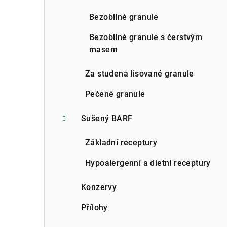
n
Bezobilné granule
n
Bezobilné granule s čerstvým
í
masem
p
Za studena lisované granule
a
Pečené granule
n
Sušený BARF
e
l
Základní receptury
Hypoalergenní a dietní receptury
Konzervy
Přílohy