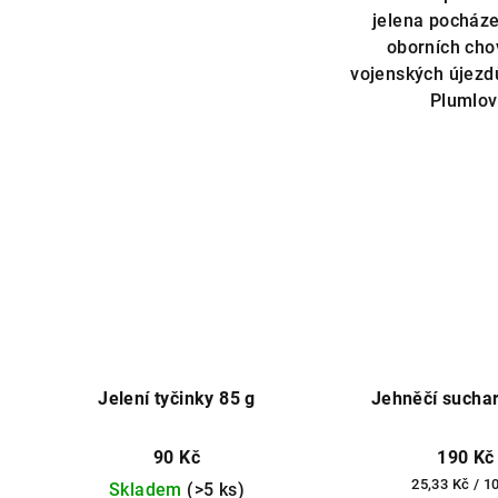
jelena pocháze
oborních cho
vojenských újezd
Plumlov
Jelení tyčinky 85 g
Jehněčí suchar
90 Kč
190 Kč
Měrná
25,33 Kč / 1
Skladem
(>5 ks)