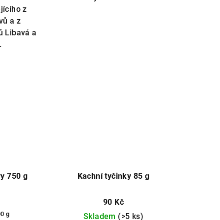
jícího z
vů a z
ů Libavá a
.
y 750 g
Kachní tyčinky 85 g
90 Kč
00 g
Skladem
(>5 ks)