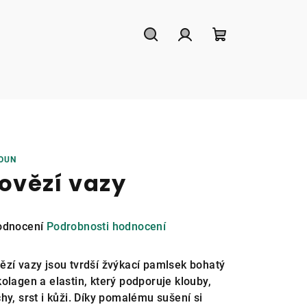
Hledat
Přihlášení
Nákupní
košík
OUN
ovězí vazy
měrné
odnocení
Podrobnosti hodnocení
nocení
duktu
ězí vazy jsou tvrdší žvýkací pamlsek bohatý
kolagen a elastin, který podporuje klouby,
chy, srst i kůži. Díky pomalému sušení si