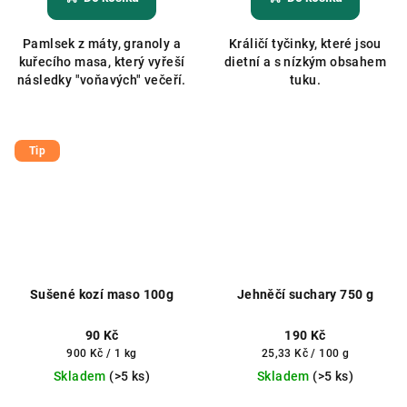
Pamlsek z máty, granoly a
Králičí tyčinky, které jsou
kuřecího masa, který vyřeší
dietní a s nízkým obsahem
následky "voňavých" večeří.
tuku.
Tip
Sušené kozí maso 100g
Jehněčí suchary 750 g
90 Kč
190 Kč
Měrná
Měrná
900 Kč / 1 kg
25,33 Kč / 100 g
cena:
cena:
Skladem
(>5 ks)
Skladem
(>5 ks)
Průměrné