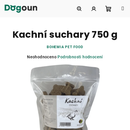
Přejít
na
obsah
Nákupní
Hledat
Přihlášení
Kachní suchary 750 g
košík
BOHEMIA PET FOOD
Průměrné
Neohodnoceno
Podrobnosti hodnocení
hodnocení
produktu
je
0,0
z
5
hvězdiček.