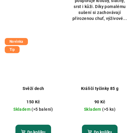
podporuje klouby, šlachy,
srst i kůži. Díky pomalému
sušení si zachovávají
přirozenou chuť, výživové...
Novinka
Tip
Svěží dech
Králičí tyčinky 85 g
150 Kč
90 Kč
Skladem
(>5 balení)
Skladem
(>5 ks)
Do košíku
Do košíku