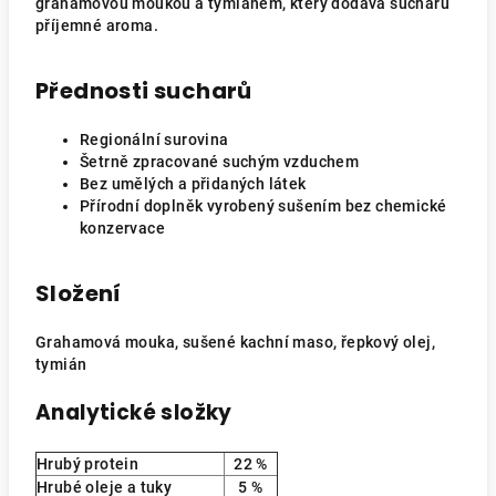
grahamovou moukou a tymiánem, který dodává sucharu
příjemné aroma.
Přednosti sucharů
Regionální surovina
Šetrně zpracované suchým vzduchem
Bez umělých a přidaných látek
Přírodní doplněk vyrobený sušením bez chemické
konzervace
Složení
Grahamová mouka, sušené kachní maso, řepkový olej,
tymián
Analytické složky
Hrubý protein
22 %
Hrubé oleje a tuky
5 %