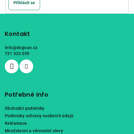
Přihlásit se
Z
á
p
Kontakt
a
info
@
dogoun.cz
t
731 323 059
í
Potřebné info
Obchodní podmínky
Podmínky ochrany osobních údajů
Reklamace
Množstevní a věrnostní slevy