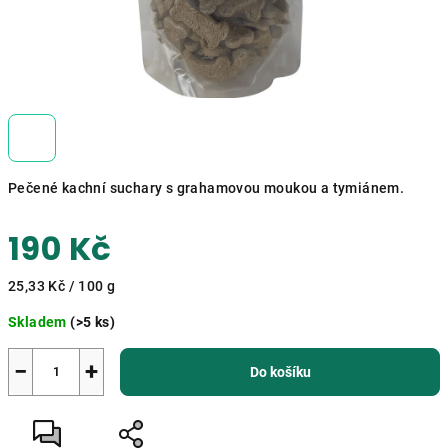
Pečené kachní suchary s grahamovou moukou a tymiánem.
190 Kč
Měrná
25,33 Kč / 100 g
cena:
Skladem
(>5 ks)
−
+
Do košíku