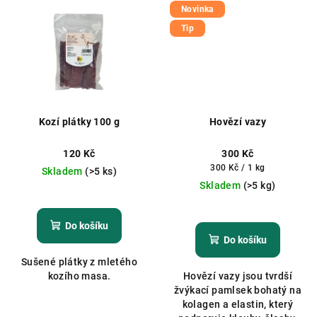
Novinka
Tip
Kozí plátky 100 g
Hovězí vazy
120 Kč
300 Kč
Měrná
300 Kč / 1 kg
Skladem
(>5 ks)
cena:
Skladem
(>5 kg)
Průměrné
hodnocení
Do košíku
produktu
Do košíku
je
Sušené plátky z mletého
5,0
kozího masa.
Hovězí vazy jsou tvrdší
z
žvýkací pamlsek bohatý na
5
kolagen a elastin, který
hvězdiček.