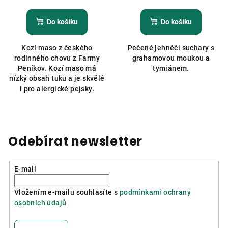
hodnocení
produktu
Do košíku
Do košíku
je
5,0
Kozí maso z českého
Pečené jehněčí suchary s
z
rodinného chovu z Farmy
grahamovou moukou a
5
Peníkov. Kozí maso má
tymiánem.
hvězdiček.
nízký obsah tuku a je skvělé
i pro alergické pejsky.
Odebírat newsletter
E-mail
Vložením e-mailu souhlasíte s
podmínkami ochrany
osobních údajů