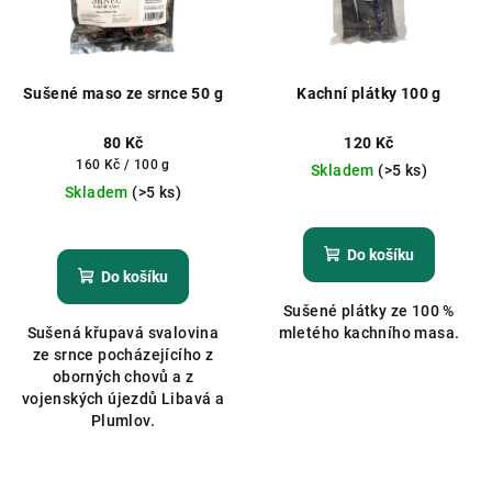
Sušené maso ze srnce 50 g
Kachní plátky 100 g
80 Kč
120 Kč
Měrná
160 Kč / 100 g
Skladem
(>5 ks)
cena:
Skladem
(>5 ks)
Do košíku
Do košíku
Sušené plátky ze 100 %
Sušená křupavá svalovina
mletého kachního masa.
ze srnce pocházejícího z
oborných chovů a z
vojenských újezdů Libavá a
Plumlov.