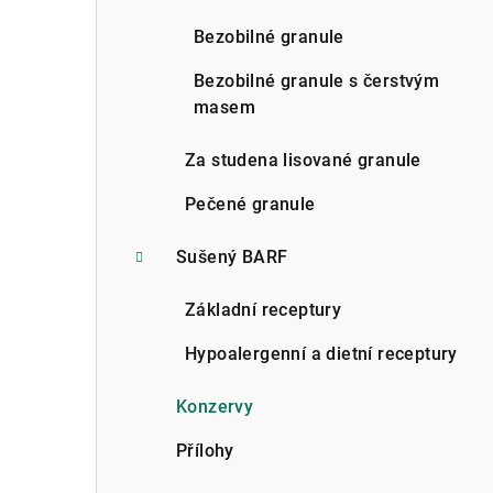
n
Bezobilné granule
n
Bezobilné granule s čerstvým
í
masem
p
Za studena lisované granule
a
Pečené granule
n
Sušený BARF
e
l
Základní receptury
Hypoalergenní a dietní receptury
Konzervy
Přílohy