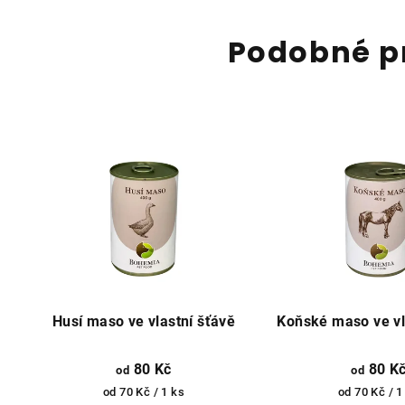
Podobné p
Husí maso ve vlastní šťávě
Koňské maso ve vl
80 Kč
80 K
od
od
Měrná
Měrná
od 70 Kč / 1 ks
od 70 Kč / 1