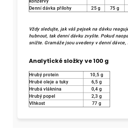
konzervy
Denní dávka přílohy
25 g
75 g
Vždy sledujte, jak váš pejsek na dávku reaguj
hubnout, tak denní dávku zvyšte. Pokud naopak
snižte. Gramáže jsou uvedeny v denní dávce, r
Analytické složky ve 100 g
Hrubý protein
10,5 g
Hrubé oleje a tuky
6,5 g
Hrubá vláknina
0,4 g
Hrubý popel
2,3 g
Vlhkost
77 g