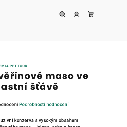
Hledat
Přihlášení
Nákupní
košík
EMIA PET FOOD
věřinové maso ve
lastní šťávě
měrné
odnocení
Podrobnosti hodnocení
nocení
duktu
luzivní konzerva s vysokým obsahem