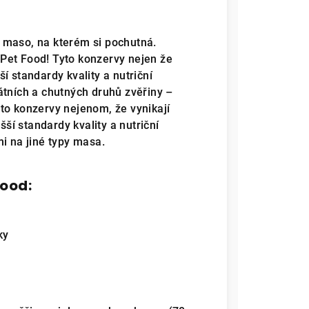
 maso, na kterém si pochutná.
Pet Food! Tyto konzervy nejen že
šší standardy kvality a nutriční
átních a chutných druhů zvěřiny –
to konzervy nejenom, že vynikají
šší standardy kvality a nutriční
i na jiné typy masa.
Food:
ky