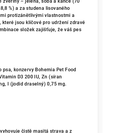
zvěřiny – jelena, soba a kance (70
8,8 %) a za studena lisovaného
ými protizánětlivými vlastnostmi a
teré jsou klíčové pro udržení zdravé
ombinace složek zajišťuje, že váš pes
ho psa, konzervy Bohemia Pet Food
Vitamin D3 200 IU, Zn (síran
, I (jodid draselný) 0,75 mg.
yhovuje čistě masitá strava a z