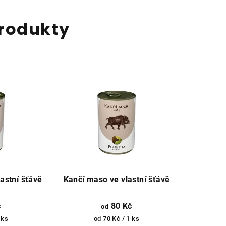
rodukty
astní šťávě
Kančí maso ve vlastní šťávě
č
80 Kč
od
Měrná
 ks
od 70 Kč / 1 ks