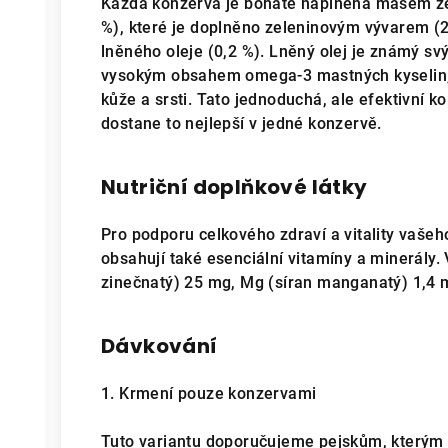
Každá konzerva je bohatě naplněna masem ze 
%), které je doplněno zeleninovým vývarem (2
lněného oleje (0,2 %). Lněný olej je známý sv
vysokým obsahem omega-3 mastných kyselin, k
kůže a srsti. Tato jednoduchá, ale efektivní k
dostane to nejlepší v jedné konzervě.
Nutriční doplňkové látky
Pro podporu celkového zdraví a vitality vaše
obsahují také esenciální vitamíny a minerály. 
zinečnatý) 25 mg, Mg (síran manganatý) 1,4 mg
Dávkování
1. Krmení pouze konzervami
Tuto variantu doporučujeme pejskům, kterým v