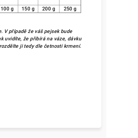
100 g
150 g
200 g
250 g
e. V případě že váš pejsek bude
 uvidíte, že přibírá na váze, dávku
ozdělte ji tedy dle četnosti krmení.