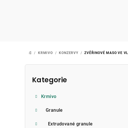
Přejít
na
obsah
/
KRMIVO
/
KONZERVY
/
ZVĚŘINOVÉ MASO VE VL
DOMŮ
P
o
Kategorie
Přeskočit
kategorie
s
Krmivo
t
r
Granule
a
Extrudované granule