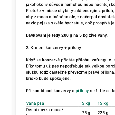
jakéhokoliv důvodu nemohou nebo nechtějí ko
Protože v misce chybí rychlá energie z příloh,
aby z masa a lněného oleje načerpal dostatek 
navíc pejska skvěle hydratuje, což prospívá
Dávkování je tedy 200 g na 5 kg živé váhy.
2. Krmení konzervy + přílohy
Když ke konzervě přidáte přílohu, zafunguje ja
Díky tomu už pes nepotřebuje tak velkou por
službu totiž částečně převezme právě příloha.
bříško bude spokojené.
Při kombinaci konzervy a
přílohy
se řiďte se t
Váha psa
5 kg
15 kg
Denní dávka masa/
75 g
225 g