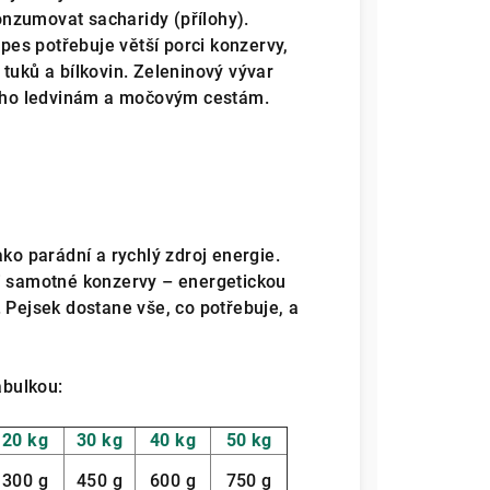
nzumovat sacharidy (přílohy).
 pes potřebuje větší porci konzervy,
tuků a bílkovin. Zeleninový vývar
 jeho ledvinám a močovým cestám.
ko parádní a rychlý zdroj energie.
ci samotné konzervy – energetickou
 Pejsek dostane vše, co potřebuje, a
abulkou:
20 kg
30 kg
40 kg
50 kg
300 g
450 g
600 g
750 g