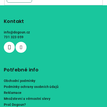
Z
á
p
Kontakt
a
info
@
dogoun.cz
t
731 323 059
í
Potřebné info
Obchodní podmínky
Podmínky ochrany osobních údajů
Reklamace
Množstevní a věrnostní slevy
Proč Dogoun?