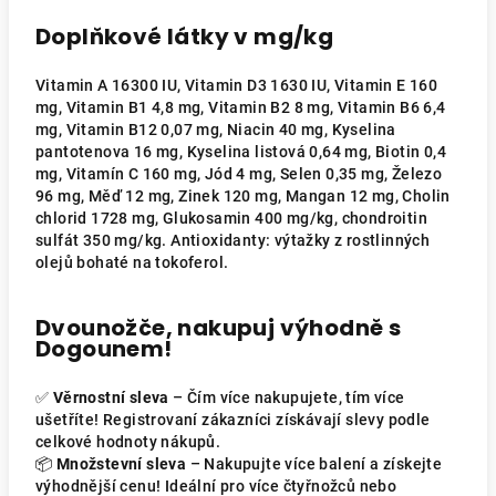
Doplňkové látky v mg/kg
Vitamin A 16300 IU, Vitamin D3 1630 IU, Vitamin E 160
mg, Vitamin B1 4,8 mg, Vitamin B2 8 mg, Vitamin B6 6,4
mg, Vitamin B12 0,07 mg, Niacin 40 mg, Kyselina
pantotenova 16 mg, Kyselina listová 0,64 mg, Biotin 0,4
mg, Vitamín C 160 mg, Jód 4 mg, Selen 0,35 mg, Železo
96 mg, Měď 12 mg, Zinek 120 mg, Mangan 12 mg, Cholin
chlorid 1728 mg, Glukosamin 400 mg/kg, chondroitin
sulfát 350 mg/kg. Antioxidanty: výtažky z rostlinných
olejů bohaté na tokoferol.
Dvounožče, nakupuj výhodně s
Dogounem!
✅
Věrnostní sleva
– Čím více nakupujete, tím více
ušetříte! Registrovaní zákazníci získávají slevy podle
celkové hodnoty nákupů.
📦
Množstevní sleva
– Nakupujte více balení a získejte
výhodnější cenu! Ideální pro více čtyřnožců nebo