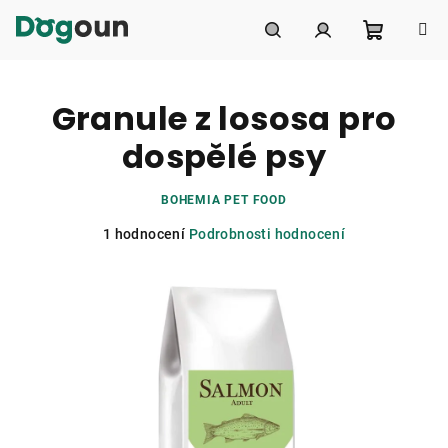
Přejít
na
obsah
Nákupní
Hledat
Přihlášení
Granule z lososa pro
košík
dospělé psy
BOHEMIA PET FOOD
Průměrné
1 hodnocení
Podrobnosti hodnocení
hodnocení
produktu
je
5,0
z
5
hvězdiček.