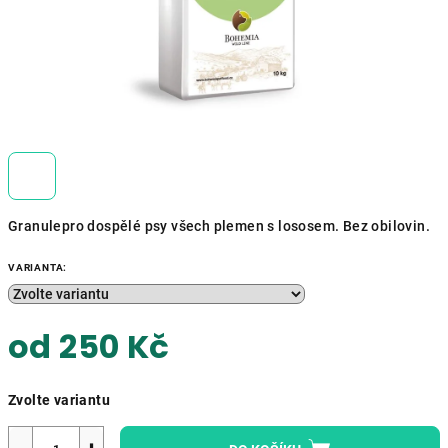
Granulepro dospělé psy všech plemen s lososem. Bez obilovin.
VARIANTA:
od
250 Kč
Měrná
Zvolte variantu
cena: