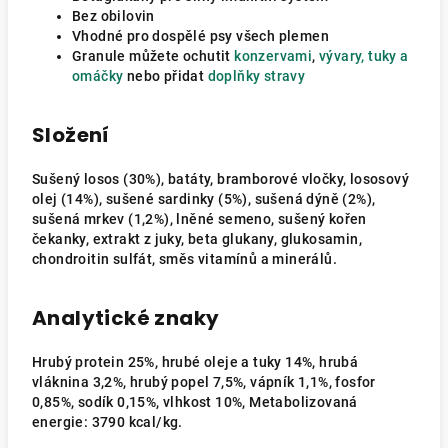
Bez obilovin
Vhodné pro dospělé psy všech plemen
Granule můžete ochutit
konzervami
,
vývary, tuky a
omáčky
nebo přidat
doplňky stravy
Složení
Sušený losos (30%), batáty, bramborové vločky, lososový
olej (14%), sušené sardinky (5%), sušená dýně (2%),
sušená mrkev (1,2%), lněné semeno, sušený kořen
čekanky, extrakt z juky, beta glukany, glukosamin,
chondroitin sulfát, směs vitamínů a minerálů.
Analytické znaky
Hrubý protein 25%, hrubé oleje a tuky 14%, hrubá
vláknina 3,2%, hrubý popel 7,5%, vápník 1,1%, fosfor
0,85%, sodík 0,15%, vlhkost 10%, Metabolizovaná
energie: 3790 kcal/kg.