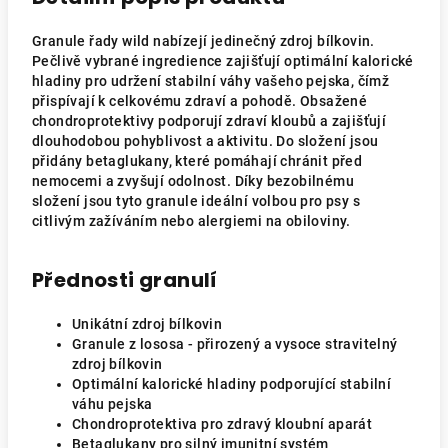
Granule řady wild nabízejí jedinečný zdroj bílkovin.
Pečlivě vybrané ingredience zajišťují optimální kalorické
hladiny pro udržení stabilní váhy vašeho pejska, čímž
přispívají k celkovému zdraví a pohodě. Obsažené
chondroprotektivy podporují zdraví kloubů a zajišťují
dlouhodobou pohyblivost a aktivitu. Do složení jsou
přidány betaglukany, které pomáhají chránit před
nemocemi a zvyšují odolnost. Díky bezobilnému
složení jsou tyto granule ideální volbou pro psy s
citlivým zažíváním nebo alergiemi na obiloviny.
Přednosti granulí
Unikátní zdroj bílkovin
Granule z lososa - přirozený a vysoce stravitelný
zdroj bílkovin
Optimální kalorické hladiny podporující stabilní
váhu pejska
Chondroprotektiva pro zdravý kloubní aparát
Betaglukany pro silný imunitní systém