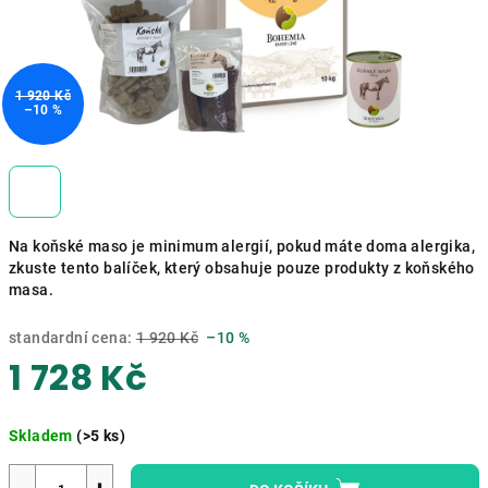
1 920 Kč
–10 %
Na koňské maso je minimum alergií, pokud máte doma alergika,
zkuste tento balíček, který obsahuje pouze produkty z koňského
masa.
standardní cena:
1 920 Kč
–10 %
1 728 Kč
Měrná
Skladem
(>5 ks)
cena: