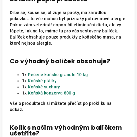
Drbe se, kouše se, olizuje si packy, má zarudlou
pokožku.. to vše mohou být příznaky potravinové alergie.
Pokud vám veterinář doporučil eliminační dietu, ale vy
tápete, jak na to, máme tu pro vás sestavený balíček.
Balíček obsahuje pouze produkty z koňského masa, na
které nejsou alergie.
Co výhodný balíček obsahuje?
1x
Pečené koňské granule 10 kg
1x
Koňské plátky
1x
Koňské suchary
1x
Koňská konzerva 800 g
Vše o produktech si můžete přečíst po prokliku na
odkaz.
Kolik s naším výhodným balíčkem
ušetříte?