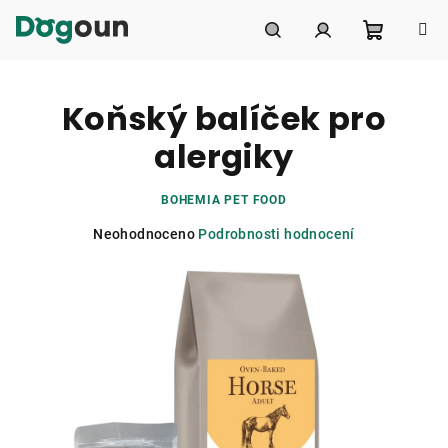
Přejít
na
obsah
Nákupní
Hledat
Přihlášení
Koňský balíček pro
košík
alergiky
BOHEMIA PET FOOD
Průměrné
Neohodnoceno
Podrobnosti hodnocení
hodnocení
produktu
je
0,0
z
5
hvězdiček.