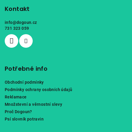
á
p
Kontakt
a
info
@
dogoun.cz
t
731 323 059
í
Potřebné info
Obchodní podmínky
Podmínky ochrany osobních údajů
Reklamace
Množstevní a věrnostní slevy
Proč Dogoun?
Psí slovník potravin