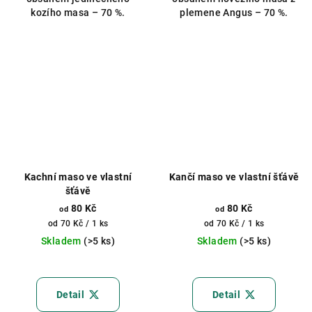
hvězdiček.
hvězdiček.
kozího masa – 70 %.
plemene Angus – 70 %.
Kachní maso ve vlastní
Kančí maso ve vlastní šťávě
šťávě
80 Kč
80 Kč
od
od
Měrná
Měrná
od 70 Kč / 1 ks
od 70 Kč / 1 ks
cena:
cena:
Skladem
(>5 ks)
Skladem
(>5 ks)
Průměrné
hodnocení
produktu
Detail
Detail
je