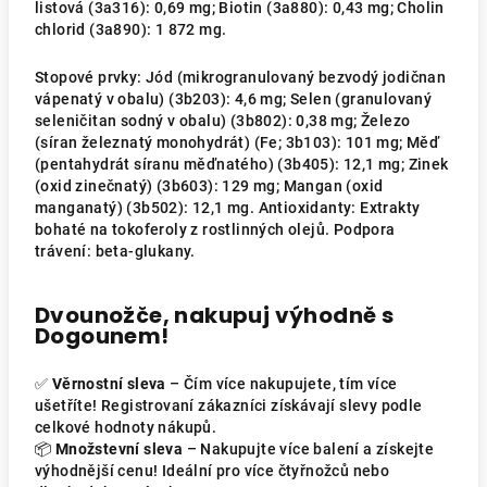
listová (3a316): 0,69 mg; Biotin (3a880): 0,43 mg; Cholin
chlorid (3a890): 1 872 mg.
Stopové prvky:
Jód (mikrogranulovaný bezvodý jodičnan
vápenatý v obalu) (3b203): 4,6 mg; Selen (granulovaný
seleničitan sodný v obalu) (3b802): 0,38 mg; Železo
(síran železnatý monohydrát) (Fe; 3b103): 101 mg; Měď
(pentahydrát síranu měďnatého) (3b405): 12,1 mg; Zinek
(oxid zinečnatý) (3b603): 129 mg; Mangan (oxid
manganatý) (3b502): 12,1 mg. Antioxidanty: Extrakty
bohaté na tokoferoly z rostlinných olejů. Podpora
trávení: beta-glukany.
Dvounožče, nakupuj výhodně s
Dogounem!
✅
Věrnostní sleva
– Čím více nakupujete, tím více
ušetříte! Registrovaní zákazníci získávají slevy podle
celkové hodnoty nákupů.
📦
Množstevní sleva
– Nakupujte více balení a získejte
výhodnější cenu! Ideální pro více čtyřnožců nebo