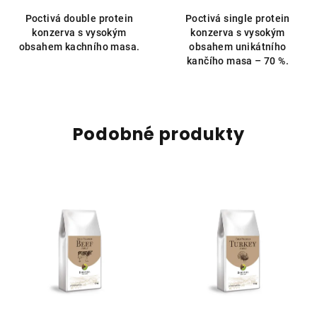
5,0
Poctivá double protein
Poctivá single protein
z
konzerva s vysokým
konzerva s vysokým
5
obsahem kachního masa.
obsahem unikátního
hvězdiček.
kančího masa – 70 %.
Podobné produkty