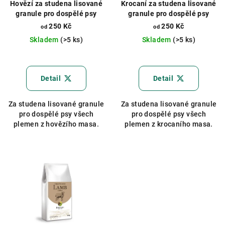
Hovězí za studena lisované
Krocaní za studena lisované
granule pro dospělé psy
granule pro dospělé psy
250 Kč
250 Kč
od
od
Skladem
(>5 ks)
Skladem
(>5 ks)
Průměrné
hodnocení
produktu
Detail
Detail
je
5,0
Za studena lisované granule
Za studena lisované granule
z
pro dospělé psy všech
pro dospělé psy všech
5
plemen z hovězího masa.
plemen z krocaního masa.
hvězdiček.