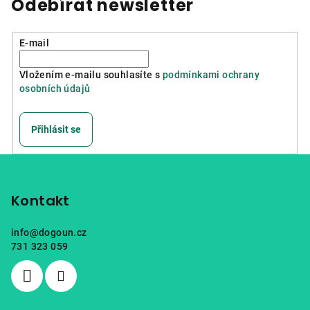
Odebírat newsletter
E-mail
Vložením e-mailu souhlasíte s
podmínkami ochrany
osobních údajů
Přihlásit se
Z
á
p
Kontakt
a
info
@
dogoun.cz
t
731 323 059
í