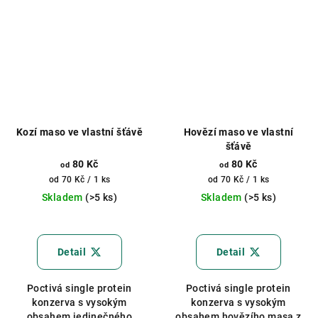
Kozí maso ve vlastní šťávě
Hovězí maso ve vlastní
šťávě
80 Kč
80 Kč
od
od
Měrná
Měrná
od 70 Kč / 1 ks
od 70 Kč / 1 ks
cena:
cena:
Skladem
(>5 ks)
Skladem
(>5 ks)
Průměrné
Průměrné
hodnocení
hodnocení
produktu
produktu
Detail
Detail
je
je
5,0
5,0
Poctivá single protein
Poctivá single protein
z
z
konzerva s vysokým
konzerva s vysokým
5
5
obsahem jedinečného
obsahem hovězího masa z