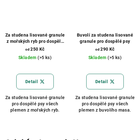
Za studena lisované granule
Buvolí za studena lisované
z mořských ryb pro dospělé
granule pro dospělé psy
psy
250 Kč
290 Kč
od
od
Skladem
(>5 ks)
Skladem
(>5 ks)
Průměrné
Průměrné
hodnocení
hodnocení
produktu
produktu
Detail
Detail
je
je
5,0
5,0
Za studena lisované granule
Za studena lisované granule
z
z
pro dospělé psy všech
pro dospělé psy všech
5
5
plemen z mořských ryb.
plemen z buvolího masa.
hvězdiček.
hvězdiček.