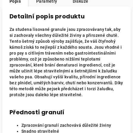
Popis
Parametry
Diskuze
Detailní popis produktu
Za studena lisované granule jsou zpracovávany tak, aby
si zachovaly všechny důležité živiny a přirozené chutě.
Tento šetrný způsob výroby zajišťuje, že váš čtyřnohý
kámoš získá to nejlepší z každého sousta. Jsou vhodné i
pro psy s citlivým trávením nebo gastrointestinálními
problémy, což je způsobeno nižšími teplotami
zpracování, které brání denaturaci ingrediencí, což je
může učinit lépe stravitelnými a šetrnějšími k žaludku
vašeho psa. Obsahují vyšší kvalitu, přírodní ingredience
bez plnidel, umělých barviv, chutí nebo konzervantů. Díky
této metodě může pejsek předcházet i torzi žaludku,
protože jsou daleko lépe stravitelné.
Přednosti granulí
Zpracování granulí zachovává důležité živiny
Snadno stravitelné