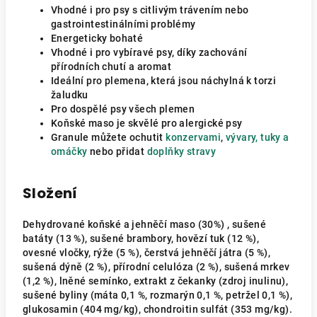
Vhodné i pro psy s citlivým trávením nebo
gastrointestinálními problémy
Energeticky bohaté
Vhodné i pro vybíravé psy, díky zachování
přírodních chutí a aromat
Ideální pro plemena, která jsou náchylná k torzi
žaludku
Pro dospělé psy všech plemen
Koňské maso je skvělé pro alergické psy
Granule můžete ochutit
konzervami
,
vývary, tuky a
omáčky
nebo přidat
doplňky stravy
Složení
Dehydrované koňské a jehněčí maso (30%) , sušené
batáty (13 %), sušené brambory, hovězí tuk (12 %),
ovesné vločky, rýže (5 %), čerstvá jehněčí játra (5 %),
sušená dýně (2 %), přírodní celulóza (2 %), sušená mrkev
(1,2 %), lněné semínko, extrakt z čekanky (zdroj inulinu),
sušené byliny (máta 0,1 %, rozmarýn 0,1 %, petržel 0,1 %),
glukosamin (404 mg/kg), chondroitin sulfát (353 mg/kg).