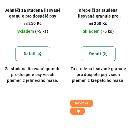
Jehněčí za studena lisované
Křepelčí za studena
granule pro dospělé psy
lisované granule pro
dospělé psy
250 Kč
250 Kč
od
od
Skladem
(>5 ks)
Skladem
(>5 ks)
Průměrné
hodnocení
produktu
Detail
Detail
je
4,8
Za studena lisované granule
Za studena lisované granule
z
pro dospělé psy všech
pro dospělé psy všech
5
plemen z jehněčího masa.
plemen z křepelčího masa.
hvězdiček.
Novinka
Tip