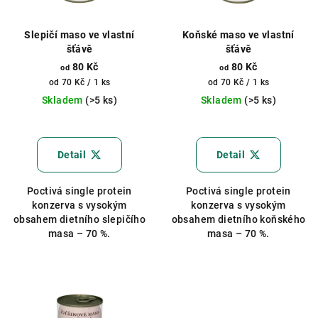
Slepičí maso ve vlastní
Koňské maso ve vlastní
šťávě
šťávě
80 Kč
80 Kč
od
od
Měrná
Měrná
od 70 Kč / 1 ks
od 70 Kč / 1 ks
cena:
cena:
Skladem
(>5 ks)
Skladem
(>5 ks)
Průměrné
hodnocení
produktu
Detail
Detail
je
5,0
Poctivá single protein
Poctivá single protein
z
konzerva s vysokým
konzerva s vysokým
5
obsahem dietního slepičího
obsahem dietního koňského
hvězdiček.
masa – 70 %.
masa – 70 %.