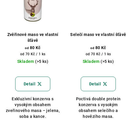
Zvěřinové maso ve vlastní
Selečí maso ve vlastní šťávě
šťávě
80 Kč
80 Kč
od
od
Měrná
Měrná
od 70 Kč / 1 ks
od 70 Kč / 1 ks
cena:
cena:
Skladem
(>5 ks)
Skladem
(>5 ks)
Průměrné
Průměrné
hodnocení
hodnocení
produktu
produktu
Detail
Detail
je
je
5,0
5,0
Exkluzivní konzerva s
Poctivá double protein
z
z
vysokým obsahem
konzerva s vysokým
5
5
zveřinového masa – jelena,
obsahem selečího a
hvězdiček.
hvězdiček.
soba a kance.
hovězího masa.