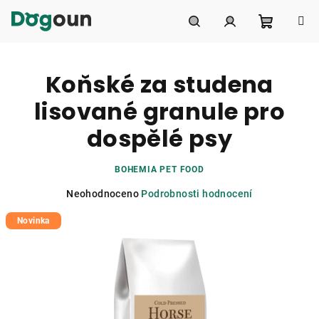
Přejít
na
obsah
Nákupní
Hledat
Přihlášení
Koňské za studena
košík
lisované granule pro
dospělé psy
BOHEMIA PET FOOD
Průměrné
Neohodnoceno
Podrobnosti hodnocení
hodnocení
Novinka
produktu
je
0,0
z
5
hvězdiček.