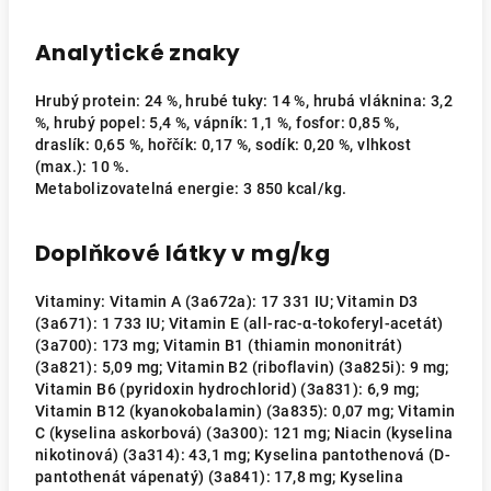
Analytické znaky
Hrubý protein: 24 %, hrubé tuky: 14 %, hrubá vláknina: 3,2
%, hrubý popel: 5,4 %, vápník: 1,1 %, fosfor: 0,85 %,
draslík: 0,65 %, hořčík: 0,17 %, sodík: 0,20 %, vlhkost
(max.): 10 %.
Metabolizovatelná energie: 3 850 kcal/kg.
Doplňkové látky v mg/kg
Vitaminy: Vitamin A (3a672a): 17 331 IU; Vitamin D3
(3a671): 1 733 IU; Vitamin E (all-rac-α-tokoferyl-acetát)
(3a700): 173 mg; Vitamin B1 (thiamin mononitrát)
(3a821): 5,09 mg; Vitamin B2 (riboflavin) (3a825i): 9 mg;
Vitamin B6 (pyridoxin hydrochlorid) (3a831): 6,9 mg;
Vitamin B12 (kyanokobalamin) (3a835): 0,07 mg; Vitamin
C (kyselina askorbová) (3a300): 121 mg; Niacin (kyselina
nikotinová) (3a314): 43,1 mg; Kyselina pantothenová (D-
pantothenát vápenatý) (3a841): 17,8 mg; Kyselina