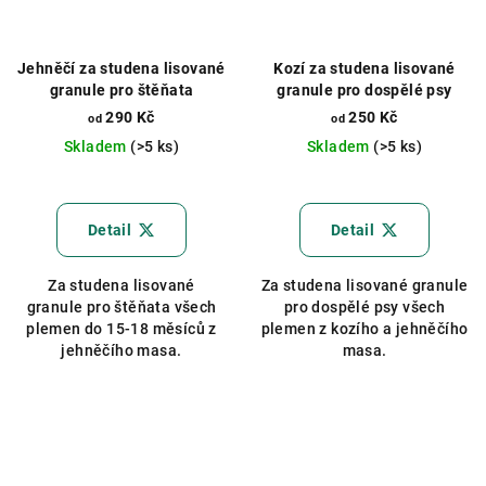
Jehněčí za studena lisované
Kozí za studena lisované
granule pro štěňata
granule pro dospělé psy
290 Kč
250 Kč
od
od
Skladem
(>5 ks)
Skladem
(>5 ks)
Průměrné
Průměrné
hodnocení
hodnocení
produktu
produktu
Detail
Detail
je
je
5,0
5,0
Za studena lisované
Za studena lisované granule
z
z
granule pro štěňata všech
pro dospělé psy všech
5
5
plemen do 15-18 měsíců z
plemen z kozího a jehněčího
hvězdiček.
hvězdiček.
jehněčího masa.
masa.