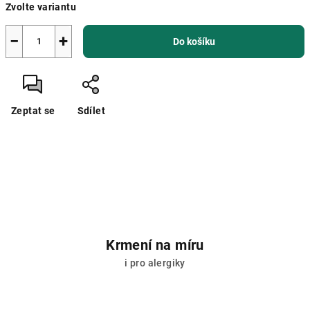
Zvolte variantu
cena:
−
+
Do košíku
Zeptat se
Sdílet
Krmení na míru
i pro alergiky