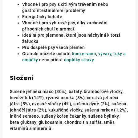
Vhodné i pro psy s citlivým trávením nebo
gastrointestinálními problémy
Energeticky bohaté
Vhodné i pro vybíravé psy, díky zachování
přírodních chutí a aromat
Ideální pro plemena, která jsou náchylná k torzi
žaludku
Pro dospělé psy všech plemen
Granule můžete ochutit
konzervami
,
vývary, tuky a
omáčky
nebo přidat
doplňky stravy
Složení
Sušené jehněčí maso (30%), batáty, bramborové vločky,
hovězí tuk (14%), rýžová mouka (8%), čerstvá jehněčí
játra (5%), ovesné vločky (4%), sušená dýně (2%), sušená
jehněčí játra (2%), kukuřičné vločky, sušená mrkev (1,2%),
lněné semeno, sušený kořen čekanky, sušené bylinky,
beta glukany, glukosamin, chondroitin sulfát, směs
vitamínů a minerálů.