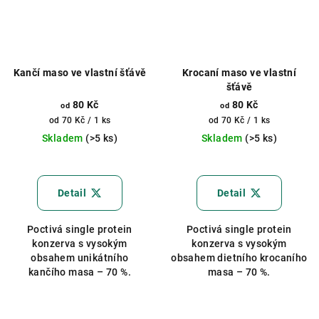
Kančí maso ve vlastní šťávě
Krocaní maso ve vlastní
šťávě
80 Kč
80 Kč
od
od
Měrná
Měrná
od 70 Kč / 1 ks
od 70 Kč / 1 ks
cena:
cena:
Skladem
(>5 ks)
Skladem
(>5 ks)
Průměrné
hodnocení
produktu
Detail
Detail
je
5,0
Poctivá single protein
Poctivá single protein
z
konzerva s vysokým
konzerva s vysokým
5
obsahem unikátního
obsahem dietního krocaního
hvězdiček.
kančího masa – 70 %.
masa – 70 %.