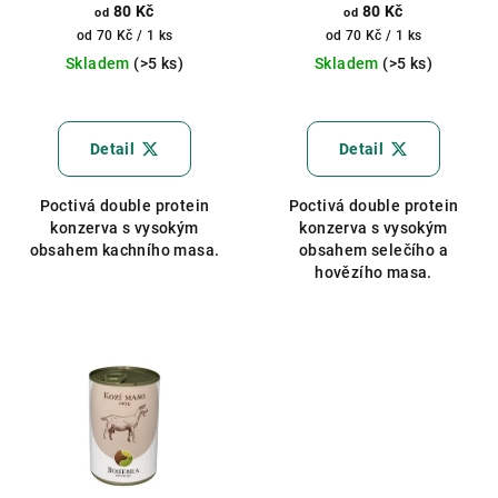
80 Kč
80 Kč
od
od
Měrná
Měrná
od 70 Kč / 1 ks
od 70 Kč / 1 ks
cena:
cena:
Skladem
(>5 ks)
Skladem
(>5 ks)
Průměrné
hodnocení
produktu
Detail
Detail
je
5,0
Poctivá double protein
Poctivá double protein
z
konzerva s vysokým
konzerva s vysokým
5
obsahem kachního masa.
obsahem selečího a
hvězdiček.
hovězího masa.