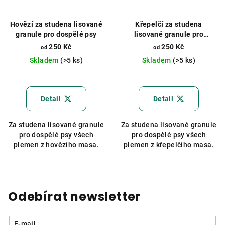
Hovězí za studena lisované
Křepelčí za studena
granule pro dospělé psy
lisované granule pro
dospělé psy
250 Kč
250 Kč
od
od
Skladem
(>5 ks)
Skladem
(>5 ks)
Průměrné
hodnocení
produktu
Detail
Detail
je
5,0
Za studena lisované granule
Za studena lisované granule
z
pro dospělé psy všech
pro dospělé psy všech
5
plemen z hovězího masa.
plemen z křepelčího masa.
hvězdiček.
Odebírat newsletter
E-mail