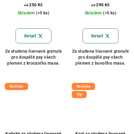
250 Kč
290 Kč
od
od
Skladem
(>5 ks)
Skladem
(>5 ks)
Průměrné
hodnocení
produktu
Detail
Detail
je
5,0
Za studena lisované granule
Za studena lisované granule
z
pro dospělé psy všech
pro dospělé psy všech
5
plemen z krocaního masa.
plemen z buvolího masa.
hvězdiček.
Novinka
Novinka
Tip
Koňské za studena lisované
Kozí za studena lisované