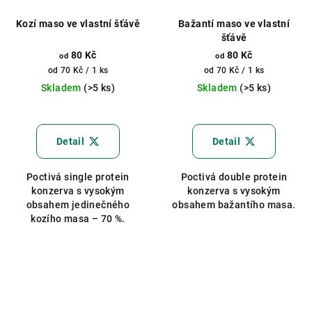
Kozí maso ve vlastní šťávě
Bažantí maso ve vlastní
šťávě
80 Kč
80 Kč
od
od
Měrná
Měrná
od 70 Kč / 1 ks
od 70 Kč / 1 ks
cena:
cena:
Skladem
(>5 ks)
Skladem
(>5 ks)
Průměrné
hodnocení
produktu
Detail
Detail
je
5,0
Poctivá single protein
Poctivá double protein
z
konzerva s vysokým
konzerva s vysokým
5
obsahem jedinečného
obsahem bažantího masa.
hvězdiček.
kozího masa – 70 %.