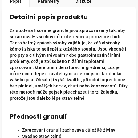
Popis
Parametry
Diskuze
Detailní popis produktu
Za studena lisované granule jsou zpracovávany tak, aby
si zachovaly všechny důležité živiny a přirozené chutě.
Tento šetrný způsob výroby zajišťuje, že váš čtyřnohý
kámoš získá to nejlepší z každého sousta. Jsou vhodné i
pro psy s citlivým trávením nebo gastrointestinálními
problémy, což je způsobeno nižšími teplotami
zpracování, které brání denaturaci ingrediencí, což je
může učinit lépe stravitelnými a šetrnějšími k žaludku
vašeho psa. Obsahují vyšší kvalitu, přírodní ingredience
bez plnidel, umělých barviv, chutí nebo konzervantů. Díky
této metodě může pejsek předcházet i torzi žaludku,
protože jsou daleko lépe stravitelné.
Přednosti granulí
Zpracování granulí zachovává důležité živiny
Snadno stravitelné