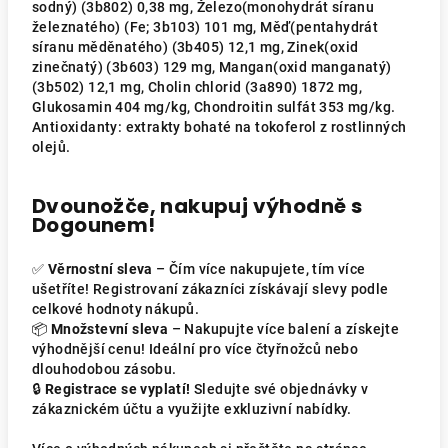
sodný) (3b802) 0,38 mg, Železo(monohydrát síranu
železnatého) (Fe; 3b103) 101 mg, Měď(pentahydrát
síranu měděnatého) (3b405) 12,1 mg, Zinek(oxid
zinečnatý) (3b603) 129 mg, Mangan(oxid manganatý)
(3b502) 12,1 mg, Cholin chlorid (3a890) 1872 mg,
Glukosamin 404 mg/kg, Chondroitin sulfát 353 mg/kg.
Antioxidanty: extrakty bohaté na tokoferol z rostlinných
olejů.
Dvounožče, nakupuj výhodně s
Dogounem!
✅
Věrnostní sleva
– Čím více nakupujete, tím více
ušetříte! Registrovaní zákazníci získávají slevy podle
celkové hodnoty nákupů.
📦
Množstevní sleva
– Nakupujte více balení a získejte
výhodnější cenu! Ideální pro více čtyřnožců nebo
dlouhodobou zásobu.
🔒
Registrace se vyplatí!
Sledujte své objednávky v
zákaznickém účtu a využijte exkluzivní nabídky.