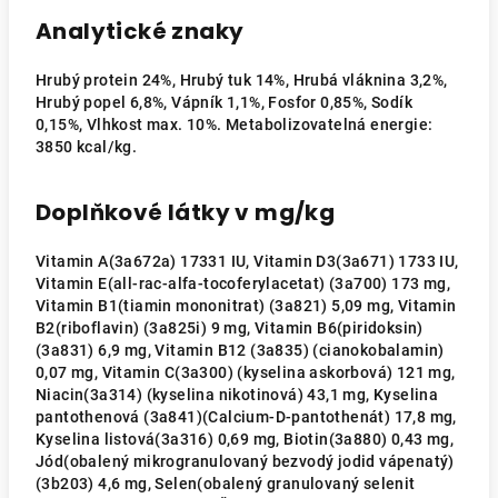
Analytické znaky
Hrubý protein 24%, Hrubý tuk 14%, Hrubá vláknina 3,2%,
Hrubý popel 6,8%, Vápník 1,1%, Fosfor 0,85%, Sodík
0,15%, Vlhkost max. 10%. Metabolizovatelná energie:
3850 kcal/kg.
Doplňkové látky v mg/kg
Vitamin A(3a672a) 17331 IU, Vitamin D3(3a671) 1733 IU,
Vitamin E(all-rac-alfa-tocoferylacetat) (3a700) 173 mg,
Vitamin B1(tiamin mononitrat) (3a821) 5,09 mg, Vitamin
B2(riboflavin) (3a825i) 9 mg, Vitamin B6(piridoksin)
(3a831) 6,9 mg, Vitamin B12 (3a835) (cianokobalamin)
0,07 mg, Vitamin C(3a300) (kyselina askorbová) 121 mg,
Niacin(3a314) (kyselina nikotinová) 43,1 mg, Kyselina
pantothenová (3a841)(Calcium-D-pantothenát) 17,8 mg,
Kyselina listová(3a316) 0,69 mg, Biotin(3a880) 0,43 mg,
Jód(obalený mikrogranulovaný bezvodý jodid vápenatý)
(3b203) 4,6 mg, Selen(obalený granulovaný selenit