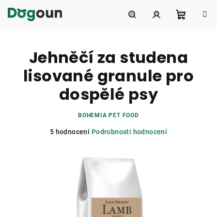
Přejít
na
obsah
Nákupní
Hledat
Přihlášení
Jehněčí za studena
košík
lisované granule pro
dospělé psy
BOHEMIA PET FOOD
Průměrné
5 hodnocení
Podrobnosti hodnocení
hodnocení
produktu
je
4,8
z
5
hvězdiček.