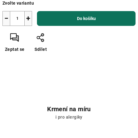
Zvolte variantu
cena:
−
+
Do košíku
Zeptat se
Sdílet
Krmení na míru
i pro alergiky