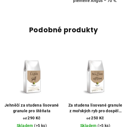
plemene Angus – 70 %.
Podobné produkty
Jehněčí za studena lisované
Za studena lisované granule
granule pro štěňata
z mořských ryb pro dospělé
psy
290 Kč
250 Kč
od
od
Skladem
(>5 ks)
Skladem
(>5 ks)