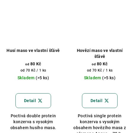
Husí maso ve vlastní šťávě
Hovězí maso ve vlastní
šťávě
80 Kč
80 Kč
od
od
Měrná
Měrná
od 70 Kč / 1 ks
od 70 Kč / 1 ks
cena:
cena:
Skladem
(>5 ks)
Skladem
(>5 ks)
Průměrné
hodnocení
produktu
Detail
Detail
je
5,0
Poctivá double protein
Poctivá single protein
z
konzerva s vysokým
konzerva s vysokým
5
obsahem husího masa.
obsahem hovězího masa z
hvězdiček.