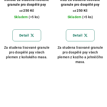
granule pro dospělé psy
granule pro dospělé psy
250 Kč
250 Kč
od
od
Skladem
(>5 ks)
Skladem
(>5 ks)
Průměrné
hodnocení
produktu
Detail
Detail
je
5,0
Za studena lisované granule
Za studena lisované granule
z
pro dospělé psy všech
pro dospělé psy všech
5
plemen z koňského masa.
plemen z kozího a jehněčího
hvězdiček.
masa.