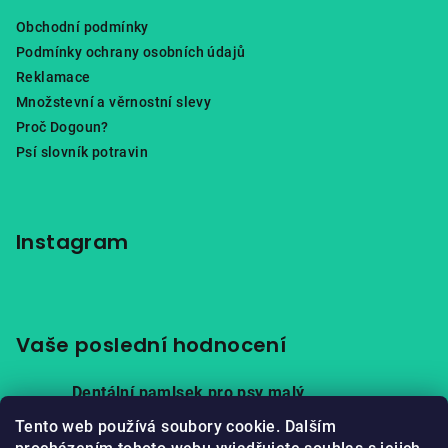
Obchodní podmínky
Podmínky ochrany osobních údajů
Reklamace
Množstevní a věrnostní slevy
Proč Dogoun?
Psí slovník potravin
Instagram
Vaše poslední hodnocení
Dentální pamlsek pro psy malý
|
Hodnocení produktu je 5 z 5 hvězdiček.
Tento web používá soubory cookie. Dalším
Hovězí za studena lisované granule pro dospělé psy