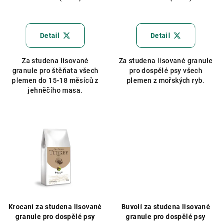
Průměrné
Průměrné
hodnocení
hodnocení
produktu
produktu
Detail
Detail
je
je
5,0
5,0
Za studena lisované
Za studena lisované granule
z
z
granule pro štěňata všech
pro dospělé psy všech
5
5
plemen do 15-18 měsíců z
plemen z mořských ryb.
hvězdiček.
hvězdiček.
jehněčího masa.
Krocaní za studena lisované
Buvolí za studena lisované
granule pro dospělé psy
granule pro dospělé psy