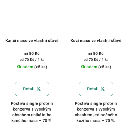
Kančí maso ve vlastní šťávě
Kozí maso ve vlastní šťávě
80 Kč
80 Kč
od
od
Měrná
Měrná
od 70 Kč / 1 ks
od 70 Kč / 1 ks
cena:
cena:
Skladem
(>5 ks)
Skladem
(>5 ks)
Průměrné
Průměrné
hodnocení
hodnocení
produktu
produktu
Detail
Detail
je
je
5,0
5,0
Poctivá single protein
Poctivá single protein
z
z
konzerva s vysokým
konzerva s vysokým
5
5
obsahem unikátního
obsahem jedinečného
hvězdiček.
hvězdiček.
kančího masa – 70 %.
kozího masa – 70 %.