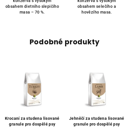
konzerva s vysokým
konzerva s vysokým
5
obsahem dietního slepičího
obsahem selečího a
hvězdiček.
masa – 70 %.
hovězího masa.
Podobné produkty
Krocaní za studena lisované
Jehněčí za studena lisované
granule pro dospělé psy
granule pro dospělé psy