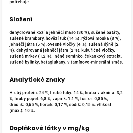
potřebuje.
Složení
dehydrované kozí a jehněčí maso (30 %), sušené batáty,
sušené brambory, hovězí tuk (14 %), rýžová mouka (8 %),
jehněčí játra (5 %), ovesné vločky (4 %), sušená dýně (2
%), dehydrovaná jehněčí játra (2 %), kukuřičné vločky,
sušená mrkev (1,2 %), lněné semínko, čekankový extrakt,
sušené bylinky, betaglukany, vitamínovo-minerální směs.
Analytické znaky
Hrubý protein: 24 %, hrubé tuky: 14 %, hrubá vláknina: 3,2
%, hrubý popel: 6,8 %, vápník: 1,1 %, fosfor: 0,85 %,
draslík: 0,65 %, hořčík: 0,17 %, sodík: 0,15 %, vlhkost
(max.): 10 %.
Doplňkové látky v mg/kg