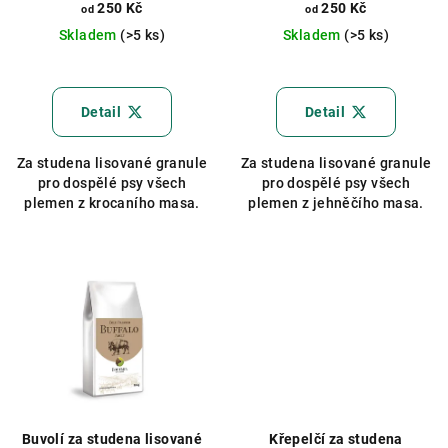
250 Kč
250 Kč
od
od
Skladem
(>5 ks)
Skladem
(>5 ks)
Průměrné
hodnocení
produktu
Detail
Detail
je
4,8
Za studena lisované granule
Za studena lisované granule
z
pro dospělé psy všech
pro dospělé psy všech
5
plemen z krocaního masa.
plemen z jehněčího masa.
hvězdiček.
Buvolí za studena lisované
Křepelčí za studena