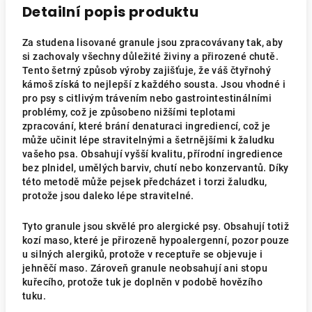
Detailní popis produktu
Za studena lisované granule jsou zpracovávany tak, aby
si zachovaly všechny důležité živiny a přirozené chutě.
Tento šetrný způsob výroby zajišťuje, že váš čtyřnohý
kámoš získá to nejlepší z každého sousta. Jsou vhodné i
pro psy s citlivým trávením nebo gastrointestinálními
problémy, což je způsobeno nižšími teplotami
zpracování, které brání denaturaci ingrediencí, což je
může učinit lépe stravitelnými a šetrnějšími k žaludku
vašeho psa. Obsahují vyšší kvalitu, přírodní ingredience
bez plnidel, umělých barviv, chutí nebo konzervantů. Díky
této metodě může pejsek předcházet i torzi žaludku,
protože jsou daleko lépe stravitelné.
Tyto granule jsou skvělé pro alergické psy. Obsahují totiž
kozí maso, které je přirozeně hypoalergenní, pozor pouze
u silných alergiků, protože v receptuře se objevuje i
jehněčí maso. Zároveň granule neobsahují ani stopu
kuřecího, protože tuk je doplněn v podobě hovězího
tuku.