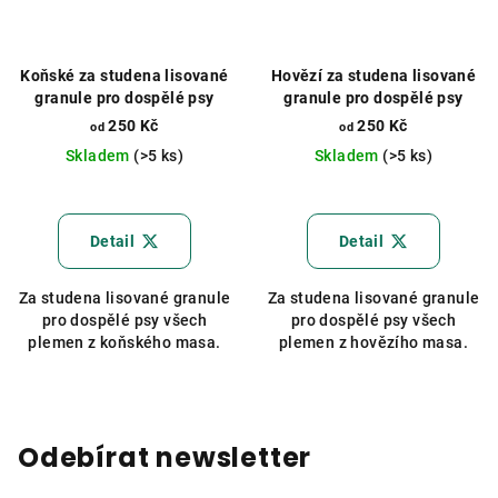
Koňské za studena lisované
Hovězí za studena lisované
granule pro dospělé psy
granule pro dospělé psy
250 Kč
250 Kč
od
od
Skladem
(>5 ks)
Skladem
(>5 ks)
Průměrné
hodnocení
produktu
Detail
Detail
je
5,0
Za studena lisované granule
Za studena lisované granule
z
pro dospělé psy všech
pro dospělé psy všech
5
plemen z koňského masa.
plemen z hovězího masa.
hvězdiček.
Odebírat newsletter