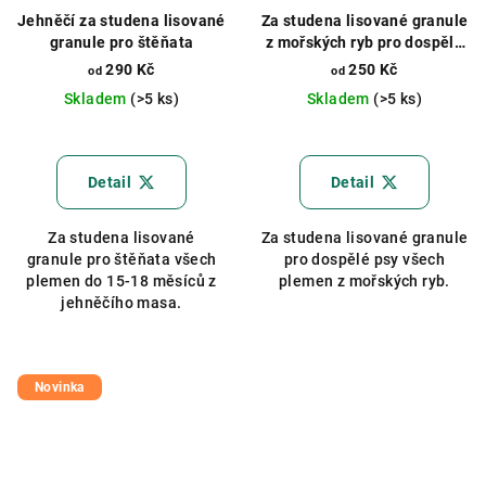
Jehněčí za studena lisované
Za studena lisované granule
granule pro štěňata
z mořských ryb pro dospělé
psy
290 Kč
250 Kč
od
od
Skladem
(>5 ks)
Skladem
(>5 ks)
Průměrné
Průměrné
hodnocení
hodnocení
produktu
produktu
Detail
Detail
je
je
5,0
5,0
Za studena lisované
Za studena lisované granule
z
z
granule pro štěňata všech
pro dospělé psy všech
5
5
plemen do 15-18 měsíců z
plemen z mořských ryb.
hvězdiček.
hvězdiček.
jehněčího masa.
Novinka