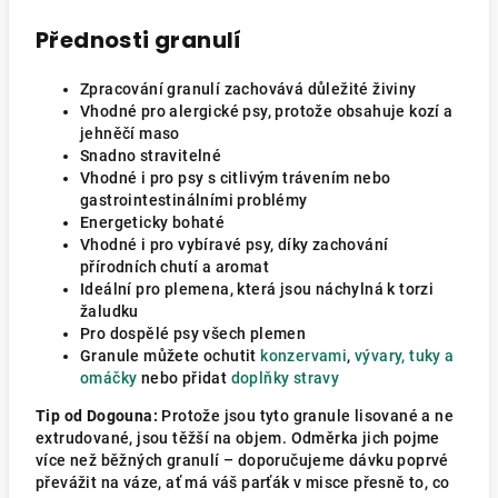
Přednosti granulí
Zpracování granulí zachovává důležité živiny
Vhodné pro alergické psy, protože obsahuje kozí a
jehněčí maso
Snadno stravitelné
Vhodné i pro psy s citlivým trávením nebo
gastrointestinálními problémy
Energeticky bohaté
Vhodné i pro vybíravé psy, díky zachování
přírodních chutí a aromat
Ideální pro plemena, která jsou náchylná k torzi
žaludku
Pro dospělé psy všech plemen
Granule můžete ochutit
konzervami
,
vývary, tuky a
omáčky
nebo přidat
doplňky stravy
Tip od Dogouna:
Protože jsou tyto granule lisované a ne
extrudované, jsou těžší na objem. Odměrka jich pojme
více než běžných granulí – doporučujeme dávku poprvé
převážit na váze, ať má váš parťák v misce přesně to, co