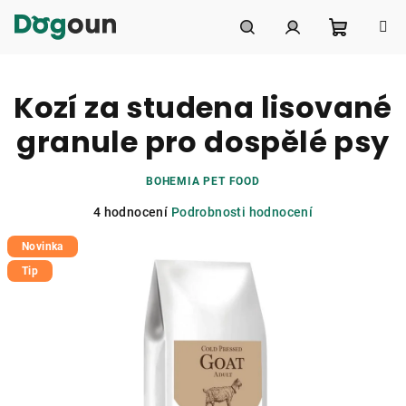
Přejít
na
obsah
Nákupní
Hledat
Přihlášení
Kozí za studena lisované
košík
granule pro dospělé psy
BOHEMIA PET FOOD
Průměrné
4 hodnocení
Podrobnosti hodnocení
hodnocení
Novinka
produktu
je
Tip
5,0
z
5
hvězdiček.