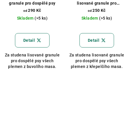
granule pro dospělé psy
lisované granule pro
dospělé psy
290 Kč
250 Kč
od
od
Skladem
(>5 ks)
Skladem
(>5 ks)
Průměrné
hodnocení
produktu
Detail
Detail
je
5,0
Za studena lisované granule
Za studena lisované granule
z
pro dospělé psy všech
pro dospělé psy všech
5
plemen z buvolího masa.
plemen z křepelčího masa.
hvězdiček.