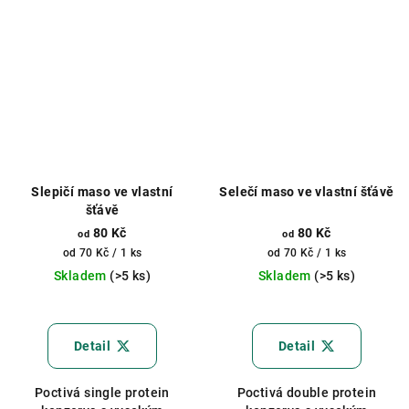
Slepičí maso ve vlastní
Selečí maso ve vlastní šťávě
šťávě
80 Kč
80 Kč
od
od
Měrná
Měrná
od 70 Kč / 1 ks
od 70 Kč / 1 ks
cena:
cena:
Skladem
(>5 ks)
Skladem
(>5 ks)
Průměrné
hodnocení
produktu
Detail
Detail
je
5,0
Poctivá single protein
Poctivá double protein
z