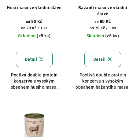
Husí maso ve vlastní šťávě
Bažantí maso ve vlastní
šťávě
80 Kč
80 Kč
od
od
Měrná
Měrná
od 70 Kč / 1 ks
od 70 Kč / 1 ks
cena:
cena:
Skladem
(>5 ks)
Skladem
(>5 ks)
Detail
Detail
Poctivá double protein
Poctivá double protein
konzerva s vysokým
konzerva s vysokým
obsahem husího masa.
obsahem bažantího masa.