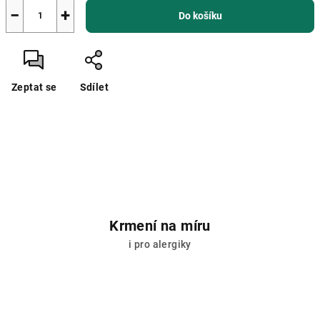
−
+
Do košíku
Zeptat se
Sdílet
Krmení na míru
i pro alergiky