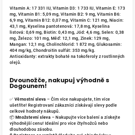
Vitamin A: 17 331 IU, Vitamin D3: 1 733 IU, Vitamin E: 173
mg, Vitamin B1: 5,09 mg, Vitamin B2: 9 mg, Vitamin B6:
6,9 mg, Vitamin B12: 0,07 mg, Vitamin C: 121 mg, Niacin:
43,1 mg, Kyselina pantotenová: 17,8 mg, Kyselina
listová: 0,69 mg, Biotin: 0,43 mg, Jód: 4,6 mg, Selen: 0,38
mg, Železo: 101 mg, Měď: 12,1 mg, Zinek: 129 mg,
Mangan: 12,1 mg, Cholinchlorid: 1 872 mg, Glukosamin:
404 mg/kg, Chondroitin sulfát: 353 mg/kg.
Antioxidanty: extrakty bohaté na tokoferoly z rostlinných
olejů.
Dvounožče, nakupuj výhodně s
Dogounem!
✅
Věrnostní sleva
– Čím více nakupujete, tím více
ušetříte! Registrovaní zákazníci získávají slevy podle
celkové hodnoty nákupů.
📦
Množstevní sleva
– Nakupujte více balení a získejte
výhodnější cenu! Ideální pro více čtyřnožců nebo
dlouhodobou zásobu.