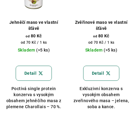
Jehněčí maso ve vlastní
Zvěřinové maso ve vlastní
šťávě
šťávě
80 Kč
80 Kč
od
od
Měrná
Měrná
od 70 Kč / 1 ks
od 70 Kč / 1 ks
cena:
cena:
Skladem
(>5 ks)
Skladem
(>5 ks)
Průměrné
Průměrné
hodnocení
hodnocení
produktu
produktu
Detail
Detail
je
je
5,0
5,0
Poctivá single protein
Exkluzivní konzerva s
z
z
konzerva s vysokým
vysokým obsahem
5
5
obsahem jehněčího masa z
zveřinového masa – jelena,
hvězdiček.
hvězdiček.
plemene Charollais – 70 %.
soba a kance.