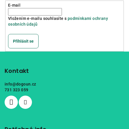
E-mail
Vložením e-mailu souhlasíte s
podmínkami ochrany
osobních údajů
Přihlásit se
Z
á
p
Kontakt
a
info
@
dogoun.cz
t
731 323 059
í