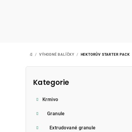
Přejít
na
obsah
/
VÝHODNÉ BALÍČKY
/
HEKTORŮV STARTER PACK
DOMŮ
P
o
Kategorie
Přeskočit
kategorie
s
Krmivo
t
r
Granule
a
Extrudované granule