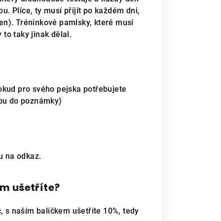
u. Plíce, ty musí přijít po každém dni,
den). Tréninkové pamlsky, které musí
 to taky jinak dělal.
kud pro svého pejska potřebujete
upu do poznámky)
ku na odkaz.
m ušetříte?
, s naším balíčkem ušetříte 10%, tedy