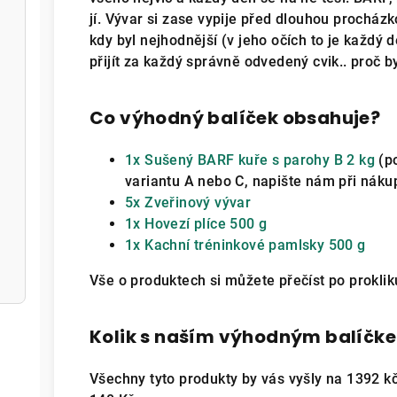
jí. Vývar si zase vypije před dlouhou procházko
kdy byl nejhodnější (v jeho očích to je každý 
přijít za každý správně odvedený cvik.. proč by
Co výhodný balíček obsahuje?
1x Sušený BARF kuře s parohy B 2 kg
(po
variantu A nebo C, napište nám při nák
5x Zveřinový vývar
1x Hovezí plíce 500 g
1x Kachní tréninkové pamlsky 500 g
Vše o produktech si můžete přečíst po prokli
Kolik s naším výhodným balíčke
Všechny tyto produkty by vás vyšly na 1392 kč