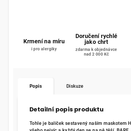
Doručení rychlé
Krmení na míru
jako chrt
i pro alergiky
zdarma k objednávce
nad 2 000 Kč
Popis
Diskuze
Detailní popis produktu
Tohle je balíček sestavený naším maskotem He
všeho nejvíc a každý den se na ně těší. BARF,