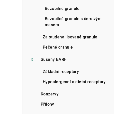
n
Bezobilné granule
n
Bezobilné granule s čerstvým
í
masem
p
Za studena lisované granule
a
Pečené granule
n
Sušený BARF
e
l
Základní receptury
Hypoalergenní a dietní receptury
Konzervy
Přílohy