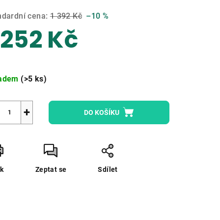
ndardní cena:
1 392 Kč
–10 %
 252 Kč
zdiček.
ná
a:
ladem
(>5 ks)
+
DO KOŠÍKU
sk
Zeptat se
Sdílet