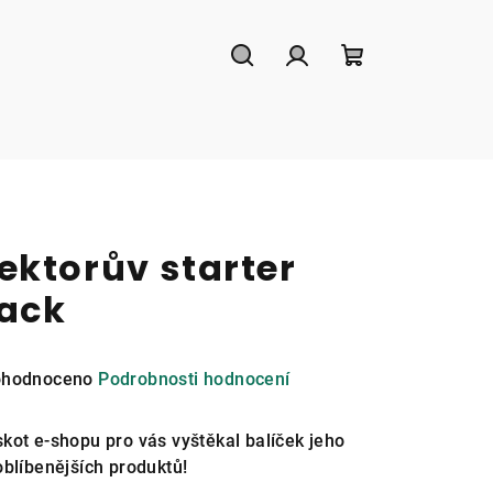
Hledat
Přihlášení
Nákupní
košík
ektorův starter
ack
měrné
hodnoceno
Podrobnosti hodnocení
nocení
duktu
kot e-shopu pro vás vyštěkal balíček jeho
oblíbenějších produktů!