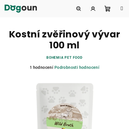
Přejít
na
obsah
Nákupní
Hledat
Přihlášení
Kostní zvěřinový vývar
košík
100 ml
BOHEMIA PET FOOD
Průměrné
1 hodnocení
Podrobnosti hodnocení
hodnocení
produktu
je
5,0
z
5
hvězdiček.