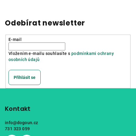
Odebírat newsletter
E-mail
Vložením e-mailu souhlasíte s
podmínkami ochrany
osobních údajů
Přihlásit se
Z
á
p
Kontakt
a
info
@
dogoun.cz
t
731 323 059
í