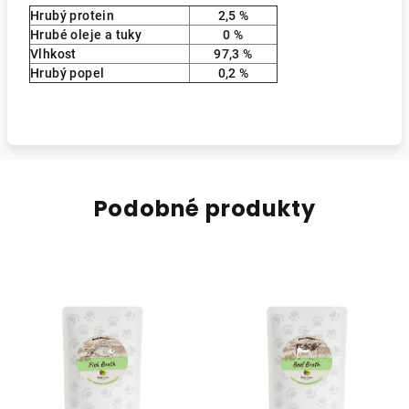
Hrubý protein
2,5 %
Hrubé oleje a tuky
0 %
Vlhkost
97,3 %
Hrubý popel
0,2 %
Podobné produkty