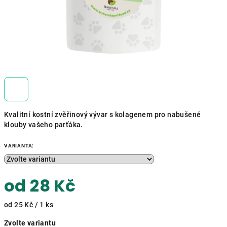
Kvalitní kostní zvěřinový vývar s kolagenem pro nabušené
klouby vašeho parťáka.
VARIANTA:
od
28 Kč
Měrná
od 25 Kč / 1 ks
cena:
Zvolte variantu