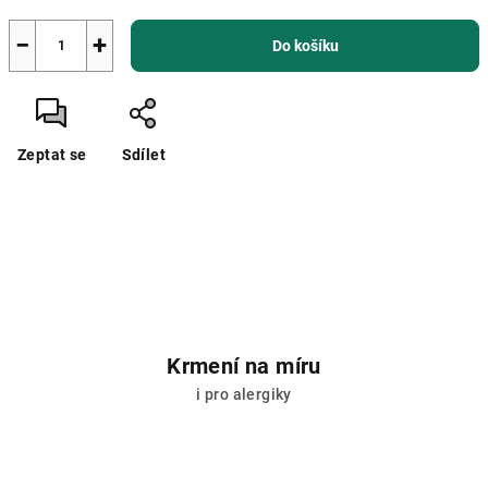
−
+
Do košíku
Zeptat se
Sdílet
Krmení na míru
i pro alergiky