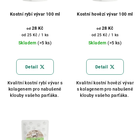
Kostní rybí vývar 100 ml
Kostní hovězí vývar 100 ml
28 Kč
28 Kč
od
od
Měrná
Měrná
od 25 Kč / 1 ks
od 25 Kč / 1 ks
cena:
cena:
Skladem
(>5 ks)
Skladem
(>5 ks)
Průměrné
Průměrné
hodnocení
hodnocení
produktu
produktu
Detail
Detail
je
je
5,0
5,0
Kvalitní kostní rybí vývar s
Kvalitní kostní hovězí vývar
z
z
kolagenem pro nabušené
s kolagenem pro nabušené
5
5
klouby vašeho parťáka.
klouby vašeho parťáka.
hvězdiček.
hvězdiček.