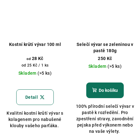
Kostní krůtí vývar 100 ml
Selečí vývar se zeleninou v
pastě 180g
28 Kč
250 Kč
od
Měrná
od 25 Kč / 1 ks
Skladem
(>5 ks)
cena:
Skladem
(>5 ks)
Do košíku
Detail
100% přírodní selečí vývar v
pastě k rozředění. Pro
Kvalitní kostní krůtí vývar s
zpestření stravy, zavodnění
kolagenem pro nabušené
pejska před výkonem nebo
klouby vašeho parťáka.
na vaše výlety.