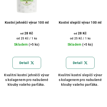
Kostní jehněčí vývar 100 ml
Kostní slepičí vývar 100 ml
28 Kč
28 Kč
od
od
Měrná
Měrná
od 25 Kč / 1 ks
od 25 Kč / 1 ks
cena:
cena:
Skladem
(>5 ks)
Skladem
(>5 ks)
Průměrné
hodnocení
produktu
Detail
Detail
je
5,0
Kvalitní kostní jehněčí vývar
Kvalitní kostní slepičí vývar
z
s kolagenem pro nabušené
s kolagenem pro nabušené
5
klouby vašeho parťáka.
klouby vašeho parťáka.
hvězdiček.