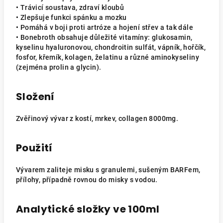
• Trávicí soustava, zdraví kloubů
• Zlepšuje funkci spánku a mozku
• Pomáhá v boji proti artróze a hojení střev a tak dále
• Bonebroth obsahuje důležité vitamíny: glukosamin,
kyselinu hyaluronovou, chondroitin sulfát, vápník, hořčík,
fosfor, křemík, kolagen, želatinu a různé aminokyseliny
(zejména prolin a glycin).
Složení
Zvěřinový vývar z kostí, mrkev, collagen 8000mg.
Použití
Vývarem zaliteje misku s granulemi, sušeným BARFem,
přílohy, případně rovnou do misky s vodou.
Analytické složky ve 100ml