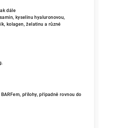
tak dále
osamin, kyselinu hyaluronovou,
mík, kolagen, želatinu a různé
g.
 BARFem, přílohy, případně rovnou do