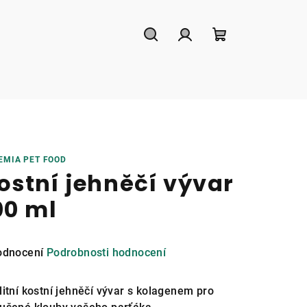
Hledat
Přihlášení
Nákupní
košík
EMIA PET FOOD
ostní jehněčí vývar
00 ml
měrné
odnocení
Podrobnosti hodnocení
nocení
duktu
litní kostní jehněčí vývar s kolagenem pro