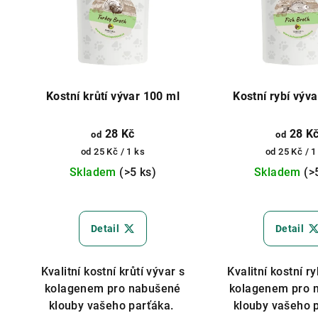
Kostní krůtí vývar 100 ml
Kostní rybí výv
28 Kč
28 K
od
od
Měrná
Měrná
od 25 Kč / 1 ks
od 25 Kč / 1
cena:
cena:
Skladem
(>5 ks)
Skladem
(>
Prů
hod
Detail
Detail
pro
je
5,0
Kvalitní kostní krůtí vývar s
Kvalitní kostní ry
z
kolagenem pro nabušené
kolagenem pro 
5
klouby vašeho parťáka.
klouby vašeho 
hvě