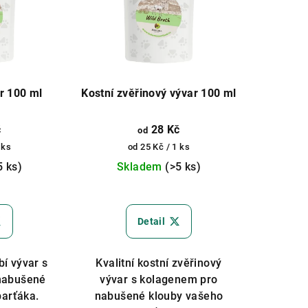
ar 100 ml
Kostní zvěřinový vývar 100 ml
č
28 Kč
od
Měrná
 ks
od 25 Kč / 1 ks
cena:
5 ks)
Skladem
(>5 ks)
měrné
Průměrné
nocení
hodnocení
Detail
duktu
produktu
je
5,0
bí vývar s
Kvalitní kostní zvěřinový
z
nabušené
vývar s kolagenem pro
5
parťáka.
nabušené klouby vašeho
zdiček.
hvězdiček.