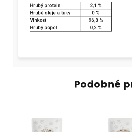
Hrubý protein
2,1 %
Hrubé oleje a tuky
0 %
Vlhkost
96,8 %
Hrubý popel
0,2 %
Podobné p