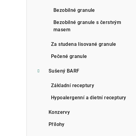
n
Bezobilné granule
n
Bezobilné granule s čerstvým
í
masem
p
Za studena lisované granule
a
Pečené granule
n
Sušený BARF
e
l
Základní receptury
Hypoalergenní a dietní receptury
Konzervy
Přílohy