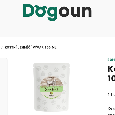
/
KOSTNÍ JEHNĚČÍ VÝVAR 100 ML
BOH
K
1
Prů
1 h
hod
pro
Kva
je