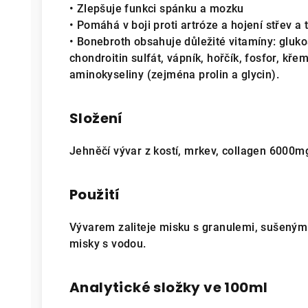
• Zlepšuje funkci spánku a mozku
• Pomáhá v boji proti artróze a hojení střev a 
• Bonebroth obsahuje důležité vitamíny: gluk
chondroitin sulfát, vápník, hořčík, fosfor, kře
aminokyseliny (zejména prolin a glycin).
Složení
Jehněčí vývar z kostí, mrkev, collagen 6000m
Použití
Vývarem zaliteje misku s granulemi, sušeným
misky s vodou.
Analytické složky ve 100ml