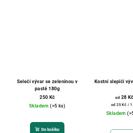
Selečí vývar se zeleninou v
Kostní slepičí vý
pastě 180g
250 Kč
28 K
od
Měrná
od 25 Kč / 1
Skladem
(>5 ks)
cena:
Skladem
(>
Do košíku