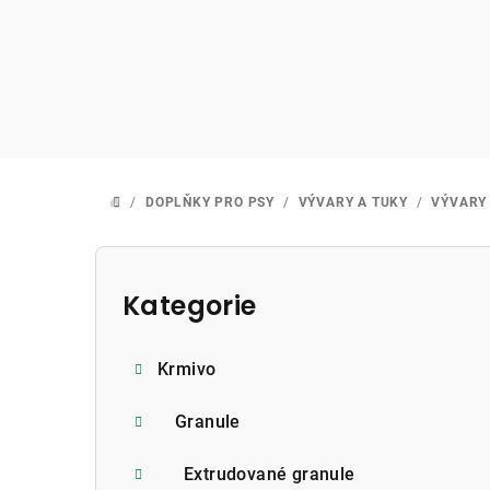
Přejít
na
obsah
/
DOPLŇKY PRO PSY
/
VÝVARY A TUKY
/
VÝVARY
DOMŮ
P
o
Kategorie
Přeskočit
kategorie
s
Krmivo
t
r
Granule
a
Extrudované granule