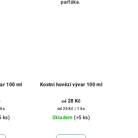
parťáka.
var 100 ml
Kostní hovězí vývar 100 ml
č
28 Kč
od
Měrná
 ks
od 25 Kč / 1 ks
cena:
5 ks)
Skladem
(>5 ks)
Průměrné
hodnocení