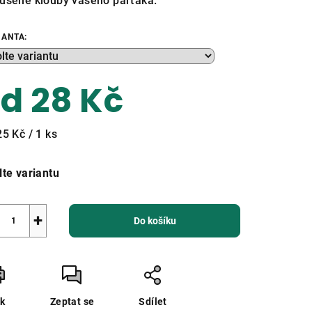
ušené klouby vašeho parťáka.
IANTA:
zdiček.
od
28 Kč
ná
25 Kč / 1 ks
a:
lte variantu
+
Do košíku
sk
Zeptat se
Sdílet