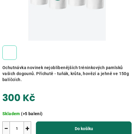
Ochutnávka novinek nejoblíbenějších tréninkových pamlsků
vašich dogounů. Příchutě - tuňák, krůta, hovězí a jehně ve 150g
balíčcích.
300 Kč
Měrná
Skladem
(>5 balení)
cena:
−
+
Do košíku