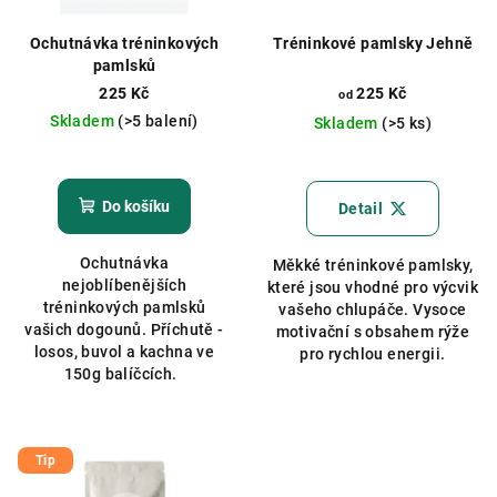
Ochutnávka tréninkových
Tréninkové pamlsky Jehně
pamlsků
225 Kč
225 Kč
od
Skladem
(>5 balení)
Skladem
(>5 ks)
Průměrné
hodnocení
produktu
Do košíku
Detail
je
5,0
Ochutnávka
Měkké tréninkové pamlsky,
z
nejoblíbenějších
které jsou vhodné pro výcvik
5
tréninkových pamlsků
vašeho chlupáče. Vysoce
hvězdiček.
vašich dogounů. Příchutě -
motivační s obsahem rýže
losos, buvol a kachna ve
pro rychlou energii.
150g balíčcích.
Tip