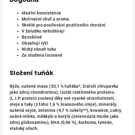
Ideální konzistence
Motivační chuť a aroma
Skvělé pro posilování pozitivního chování
V žaludku nebobtnají
Bezobilné
Obsahují rýži
Nízký obsah tuku
Za studena lisované
Složení tuňák
Rýže, sušené maso (33,1 % tuňáka*, žraločí chrupavka
jako zdroj chondroitinu), izolát rostlinného proteinu
(L.I.P. protein zvolený díky své vysoké stravitelnosti,
oleje a tuky (z toho 1,6 % lososového oleje), minerály,
sušená vejce, zelenina (4,7 % cukety**), kvasnice, cukry,
sušné mléko, měkkýši a korýši (zelenoústá mušle jako
zdroj glukosaminu), DHA (0,06 %), kurkuma, tymián,
vlašský ořech.