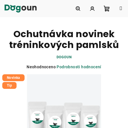
Přejít
na
obsah
Nákupní
Hledat
Přihlášení
Ochutnávka novinek
košík
tréninkových pamlsků
DOGOUN
Průměrné
Neohodnoceno
Podrobnosti hodnocení
hodnocení
Novinka
produktu
je
Tip
0,0
z
5
hvězdiček.