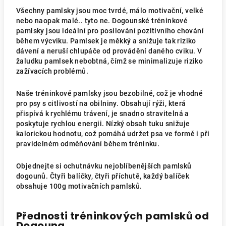
Všechny pamlsky jsou moc tvrdé, málo motivační, velké
nebo naopak malé.. tyto ne. Dogounské tréninkové
pamlsky jsou ideální pro posilování pozitivního chování
během výcviku. Pamlsek je měkký a snižuje tak riziko
dávení a neruší chlupáče od provádění daného cviku. V
žaludku pamlsek nebobtná, čímž se minimalizuje riziko
zažívacích problémů.
Naše tréninkové pamlsky jsou bezobilné, což je vhodné
pro psy s citlivostí na obilniny. Obsahují rýži, která
přispívá k rychlému trávení, je snadno stravitelná a
poskytuje rychlou energii. Nízký obsah tuku snižuje
kalorickou hodnotu, což pomáhá udržet psa ve formě i při
pravidelném odměňování během tréninku.
Objednejte si ochutnávku nejoblíbenějších pamlsků
dogounů. Čtyři balíčky, čtyři příchutě, každý balíček
obsahuje 100g motivačních pamlsků.
Přednosti tréninkových pamlsků od
Dogouna