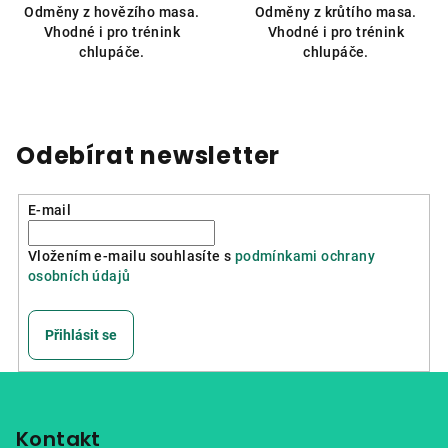
Odměny z hovězího masa.
Odměny z krůtího masa.
Vhodné i pro trénink
Vhodné i pro trénink
chlupáče.
chlupáče.
Odebírat newsletter
E-mail
Vložením e-mailu souhlasíte s
podmínkami ochrany
osobních údajů
Přihlásit se
Z
á
p
Kontakt