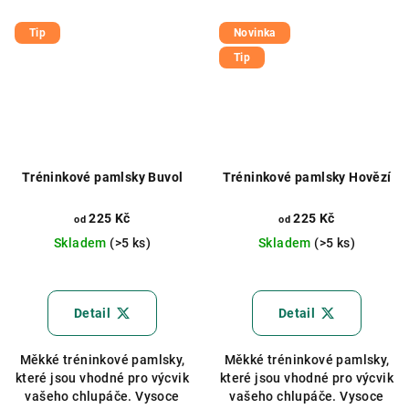
Tip
Novinka
Tip
Tréninkové pamlsky Buvol
Tréninkové pamlsky Hovězí
225 Kč
225 Kč
od
od
Skladem
(>5 ks)
Skladem
(>5 ks)
Průměrné
hodnocení
produktu
Detail
Detail
je
5,0
Měkké tréninkové pamlsky,
Měkké tréninkové pamlsky,
z
které jsou vhodné pro výcvik
které jsou vhodné pro výcvik
5
vašeho chlupáče. Vysoce
vašeho chlupáče. Vysoce
hvězdiček.