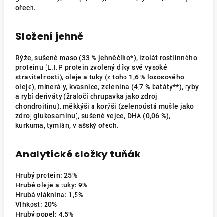
ořech.
Složení jehně
Rýže, sušené maso (33 % jehněčího*), izolát rostlinného
proteinu (L.I.P. protein zvolený díky své vysoké
stravitelnosti), oleje a tuky (z toho 1,6 % lososového
oleje), minerály, kvasnice, zelenina (4,7 % batáty**), ryby
a rybí deriváty (žraločí chrupavka jako zdroj
chondroitinu), měkkýši a korýši (zelenoústá mušle jako
zdroj glukosaminu), sušené vejce, DHA (0,06 %),
kurkuma, tymián, vlašský ořech.
Analytické složky tuňák
Hrubý protein: 25%
Hrubé oleje a tuky: 9%
Hrubá vláknina: 1,5%
Vlhkost: 20%
Hrubý popel: 4,5%