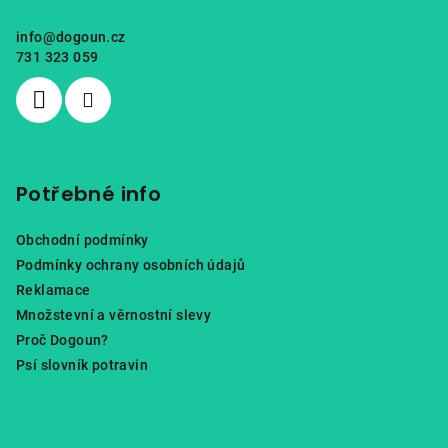
a
info
@
dogoun.cz
t
731 323 059
í
Potřebné info
Obchodní podmínky
Podmínky ochrany osobních údajů
Reklamace
Množstevní a věrnostní slevy
Proč Dogoun?
Psí slovník potravin