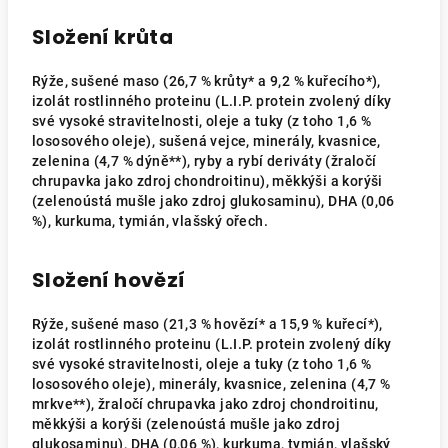
Složení krůta
Rýže, sušené maso (26,7 % krůty* a 9,2 % kuřecího*),
izolát rostlinného proteinu (L.I.P. protein zvolený díky
své vysoké stravitelnosti, oleje a tuky (z toho 1,6 %
lososového oleje), sušená vejce, minerály, kvasnice,
zelenina (4,7 % dýně**), ryby a rybí deriváty (žraločí
chrupavka jako zdroj chondroitinu), měkkýši a korýši
(zelenoústá mušle jako zdroj glukosaminu), DHA (0,06
%), kurkuma, tymián, vlašský ořech.
Složení hovězí
Rýže, sušené maso (21,3 % hovězí* a 15,9 % kuřecí*),
izolát rostlinného proteinu (L.I.P. protein zvolený díky
své vysoké stravitelnosti, oleje a tuky (z toho 1,6 %
lososového oleje), minerály, kvasnice, zelenina (4,7 %
mrkve**), žraločí chrupavka jako zdroj chondroitinu,
měkkýši a korýši (zelenoústá mušle jako zdroj
glukosaminu), DHA (0,06 %), kurkuma, tymián, vlašský