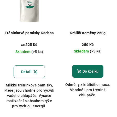
Tréninkové pamlsky Kachna
Králičí odměny 250g
225 Kč
250 Kč
od
Skladem
(>5 ks)
Skladem
(>5 ks)
Do košíku
Detail
Odměny z králičího masa.
Měkké tréninkové pamlsky,
Vhodné i pro trénink
které jsou vhodné pro výcvik
chlupáče.
vašeho chlupáče. Vysoce
motivační s obsahem rýže
pro rychlou energii.