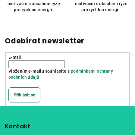
motivační s obsahem rýže
motivační s obsahem rýže
pro rychlou energii.
pro rychlou energii.
Odebírat newsletter
E-mail
Vložením e-mailu souhlasíte s
podmínkami ochrany
osobních údajů
Přihlásit se
Z
á
p
Kontakt