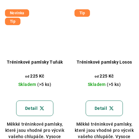
Novinka
Tip
Tip
Tréninkové pamlsky Tuňák
Tréninkové pamlsky Losos
225 Kč
225 Kč
od
od
Skladem
(>5 ks)
Skladem
(>5 ks)
Průměrné
hodnocení
produktu
Detail
Detail
je
5,0
Měkké tréninkové pamlsky,
Měkké tréninkové pamlsky,
z
které jsou vhodné pro výcvik
které jsou vhodné pro výcvik
5
vašeho chlupáče. Vysoce
vašeho chlupáče. Vysoce
hvězdiček.