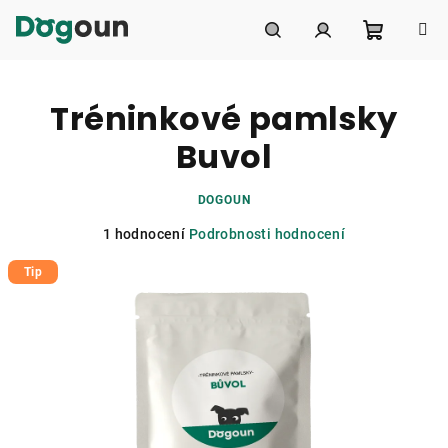
Přejít
na
obsah
Nákupní
Hledat
Přihlášení
Tréninkové pamlsky
košík
Buvol
DOGOUN
Průměrné
1 hodnocení
Podrobnosti hodnocení
hodnocení
Tip
produktu
je
5,0
z
5
hvězdiček.