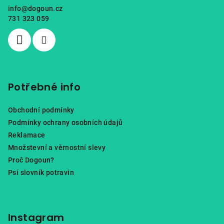
a
info
@
dogoun.cz
t
731 323 059
í
Potřebné info
Obchodní podmínky
Podmínky ochrany osobních údajů
Reklamace
Množstevní a věrnostní slevy
Proč Dogoun?
Psí slovník potravin
Instagram