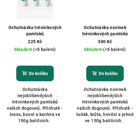
Ochutnávka tréninkových
Ochutnávka novinek
pamlsků
tréninkových pamlsků
225 Kč
300 Kč
Skladem
(>5 balení)
Skladem
(>5 balení)
Průměrné
hodnocení
produktu
Do košíku
Do košíku
je
5,0
Ochutnávka
Ochutnávka novinek
z
nejoblíbenějších
nejoblíbenějších
5
tréninkových pamlsků
tréninkových pamlsků
hvězdiček.
vašich dogounů. Příchutě -
vašich dogounů. Příchutě -
losos, buvol a kachna ve
tuňák, krůta, hovězí a jehně
150g balíčcích.
ve 150g balíčcích.