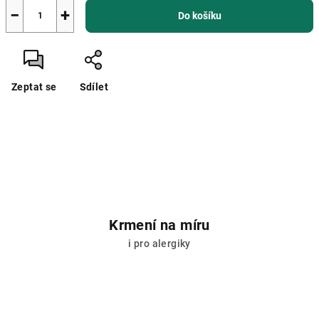
−
+
Do košíku
Zeptat se
Sdílet
Krmení na míru
i pro alergiky