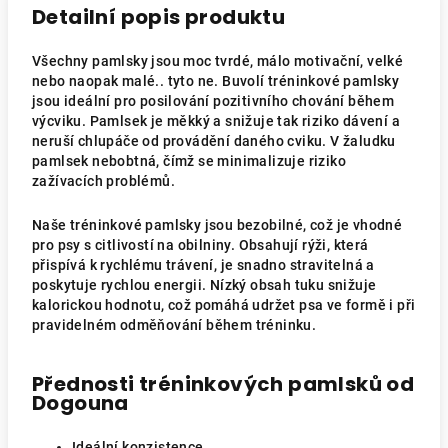
Detailní popis produktu
Všechny pamlsky jsou moc tvrdé, málo motivační, velké
nebo naopak malé.. tyto ne. Buvolí tréninkové pamlsky
jsou ideální pro posilování pozitivního chování během
výcviku. Pamlsek je měkký a snižuje tak riziko dávení a
neruší chlupáče od provádění daného cviku. V žaludku
pamlsek nebobtná, čímž se minimalizuje riziko
zažívacích problémů.
Naše tréninkové pamlsky jsou bezobilné, což je vhodné
pro psy s citlivostí na obilniny. Obsahují rýži, která
přispívá k rychlému trávení, je snadno stravitelná a
poskytuje rychlou energii. Nízký obsah tuku snižuje
kalorickou hodnotu, což pomáhá udržet psa ve formě i při
pravidelném odměňování během tréninku.
Přednosti tréninkových pamlsků od
Dogouna
Ideální konzistence