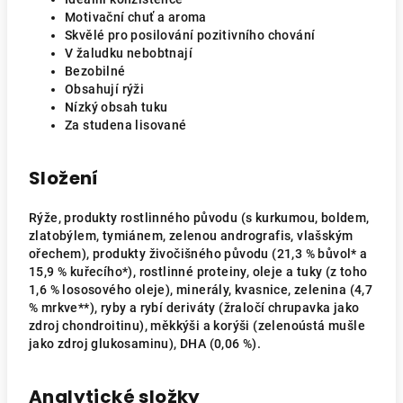
Motivační chuť a aroma
Skvělé pro posilování pozitivního chování
V žaludku nebobtnají
Bezobilné
Obsahují rýži
Nízký obsah tuku
Za studena lisované
Složení
Rýže, produkty rostlinného původu (s kurkumou, boldem,
zlatobýlem, tymiánem, zelenou andrografis, vlašským
ořechem), produkty živočišného původu (21,3 % bůvol* a
15,9 % kuřecího*), rostlinné proteiny, oleje a tuky (z toho
1,6 % lososového oleje), minerály, kvasnice, zelenina (4,7
% mrkve**), ryby a rybí deriváty (žraločí chrupavka jako
zdroj chondroitinu), měkkýši a korýši (zelenoústá mušle
jako zdroj glukosaminu), DHA (0,06 %).
Analytické složky