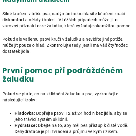
Silně kručení v břiše psa, nadýmání nebo hlasité kňučení značí
diskomfort a někdy i bolest. V těžších případech může jít o
varovný příznak torze žaludku, která vyžaduje okamžitou pomoc.
Pokud ale vašemu psovi kručí v žaludku a nevidíte jiné potíže,
může jít pouze o hlad. Zkontrolujte tedy, jestli má váš čtyřnožec
dostatek jídla.
První pomoc při podrážděném
žaludku
Pokud se ptáte, co na zklidnění žaludku u psa, vyzkoušejte
následující kroky:
Hladovka:
Dopřejte psovi 12 až 24 hodin bez jídla, aby se
jeho trávicí systém uklidnil.
Hydratace:
Dbejte na to, aby měl pes přístup k čisté vodě.
Dehydratace je při zvracení a průjmu velkým rizikem.