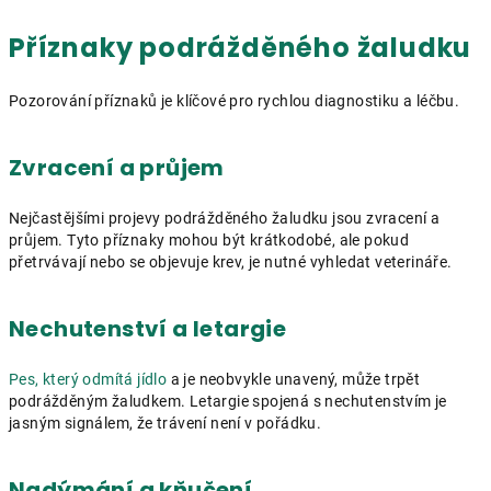
Příznaky podrážděného žaludku
Pozorování příznaků je klíčové pro rychlou diagnostiku a léčbu.
Zvracení a průjem
Nejčastějšími projevy podrážděného žaludku jsou zvracení a
průjem. Tyto příznaky mohou být krátkodobé, ale pokud
přetrvávají nebo se objevuje krev, je nutné vyhledat veterináře.
Nechutenství a letargie
Pes, který odmítá jídlo
a je neobvykle unavený, může trpět
podrážděným žaludkem. Letargie spojená s nechutenstvím je
jasným signálem, že trávení není v pořádku.
Nadýmání a kňučení