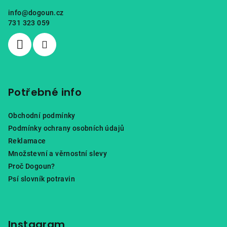
a
info
@
dogoun.cz
t
731 323 059
í
Potřebné info
Obchodní podmínky
Podmínky ochrany osobních údajů
Reklamace
Množstevní a věrnostní slevy
Proč Dogoun?
Psí slovník potravin
Instagram