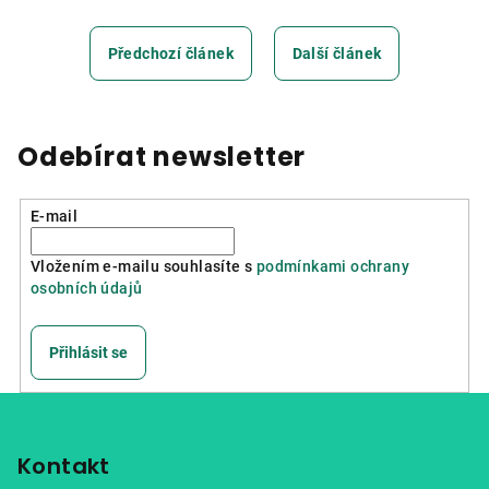
Předchozí článek
Další článek
Odebírat newsletter
E-mail
Vložením e-mailu souhlasíte s
podmínkami ochrany
osobních údajů
Přihlásit se
Z
á
p
Kontakt