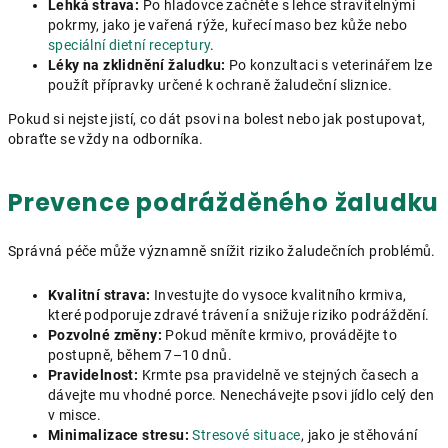
Lehká strava:
Po hladovce začněte s lehce stravitelnými
pokrmy, jako je vařená rýže, kuřecí maso bez kůže nebo
speciální dietní receptury
.
Léky na zklidnění žaludku:
Po konzultaci s veterinářem lze
použít přípravky určené k ochraně žaludeční sliznice.
Pokud si nejste jistí, co dát psovi na bolest nebo jak postupovat,
obraťte se vždy na odborníka.
Prevence podrážděného žaludku
Správná péče může významně snížit riziko žaludečních problémů.
Kvalitní strava:
Investujte do vysoce kvalitního krmiva,
které podporuje zdravé trávení a snižuje riziko podráždění.
Pozvolné změny:
Pokud měníte krmivo, provádějte to
postupně, během 7–10 dnů.
Pravidelnost:
Krmte psa pravidelně ve stejných časech a
dávejte mu vhodné porce. Nenechávejte psovi jídlo celý den
v misce.
Minimalizace stresu:
Stresové situace
, jako je stěhování