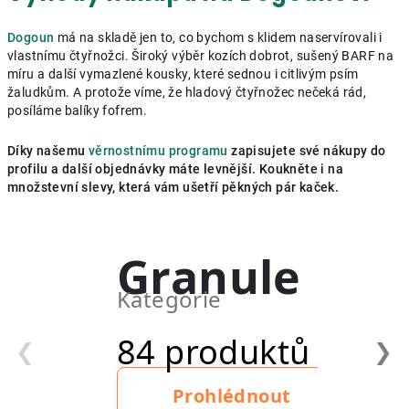
Dogoun
má na skladě jen to, co bychom s klidem naservírovali i
vlastnímu čtyřnožci. Široký výběr kozích dobrot, sušený BARF na
míru a další vymazlené kousky, které sednou i citlivým psím
žaludkům. A protože víme, že hladový čtyřnožec nečeká rád,
posíláme balíky fofrem.
Díky našemu
věrnostnímu programu
zapisujete své nákupy do
profilu a další objednávky máte levnější. Koukněte i na
množstevní slevy, která vám ušetří pěkných pár kaček.