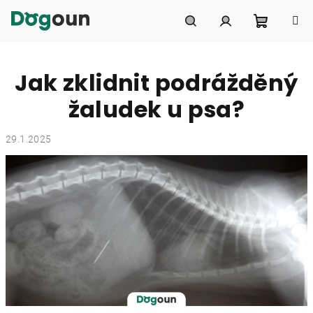
Přejít
na
obsah
Nákupní
Hledat
Přihlášení
Jak zklidnit podrážděný
košík
žaludek u psa?
29.1.2025