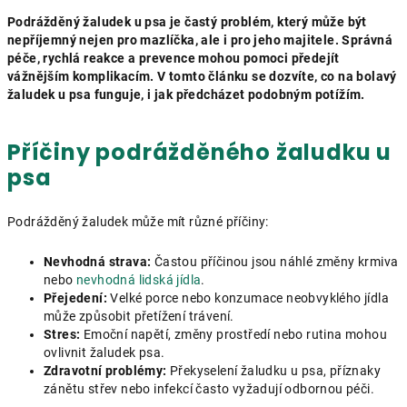
Podrážděný žaludek u psa je častý problém, který může být
nepříjemný nejen pro mazlíčka, ale i pro jeho majitele. Správná
péče, rychlá reakce a prevence mohou pomoci předejít
vážnějším komplikacím. V tomto článku se dozvíte, co na bolavý
žaludek u psa funguje, i jak předcházet podobným potížím.
Příčiny podrážděného žaludku u
psa
Podrážděný žaludek může mít různé příčiny:
Nevhodná strava:
Častou příčinou jsou náhlé změny krmiva
nebo
nevhodná lidská jídla
.
Přejedení:
Velké porce nebo konzumace neobvyklého jídla
může způsobit přetížení trávení.
Stres:
Emoční napětí, změny prostředí nebo rutina mohou
ovlivnit žaludek psa.
Zdravotní problémy:
Překyselení žaludku u psa, příznaky
zánětu střev nebo infekcí často vyžadují odbornou péči.