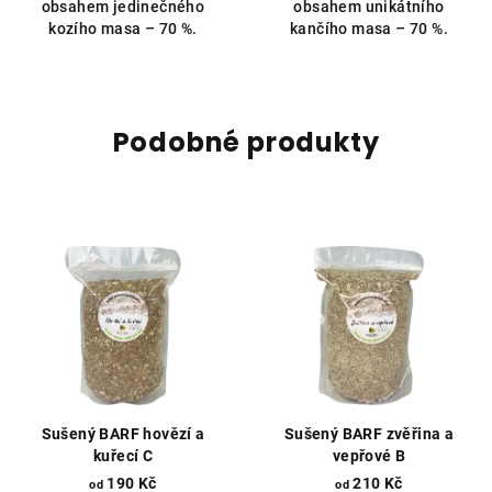
obsahem jedinečného
obsahem unikátního
hvězdiček.
hvězdiček.
kozího masa – 70 %.
kančího masa – 70 %.
Podobné produkty
Sušený BARF hovězí a
Sušený BARF zvěřina a
kuřecí C
vepřové B
190 Kč
210 Kč
od
od