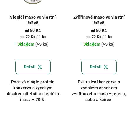
Slepičí maso ve vlastní
Zvěřinové maso ve vlastní
šťávě
šťávě
80 Kč
80 Kč
od
od
Měrná
Měrná
od 70 Kč / 1 ks
od 70 Kč / 1 ks
cena:
cena:
Skladem
(>5 ks)
Skladem
(>5 ks)
Průměrné
hodnocení
produktu
Detail
Detail
je
5,0
Poctivá single protein
Exkluzivní konzerva s
z
konzerva s vysokým
vysokým obsahem
5
obsahem dietního slepičího
zveřinového masa – jelena,
hvězdiček.
masa – 70 %.
soba a kance.