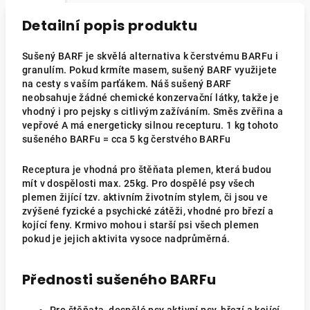
Detailní popis produktu
Sušený BARF je skvělá alternativa k čerstvému BARFu i
granulím. Pokud krmíte masem, sušený BARF využijete
na cesty s vaším parťákem. Náš sušený BARF
neobsahuje žádné chemické konzervační látky, takže je
vhodný i pro pejsky s citlivým zažíváním. Směs zvěřina a
vepřové A má energeticky silnou recepturu. 1 kg tohoto
sušeného BARFu = cca 5 kg čerstvého BARFu
Receptura je vhodná pro štěňata plemen, která budou
mít v dospělosti max. 25kg. Pro dospělé psy všech
plemen žijící tzv. aktivním životním stylem, či jsou ve
zvýšené fyzické a psychické zátěži, vhodné pro březí a
kojící feny. Krmivo mohou i starší psi všech plemen
pokud je jejich aktivita vysoce nadprůměrná.
Přednosti sušeného BARFu