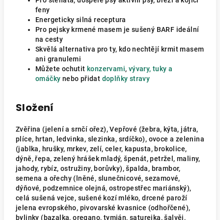
Pro štěňata, dospělé psy aktivní psy, březí a kojící
feny
Energeticky silná receptura
Pro pejsky krmené masem je sušený BARF ideální
na cesty
Skvělá alternativa pro ty, kdo nechtějí krmit masem
ani granulemi
Můžete ochutit
konzervami
,
vývary, tuky a
omáčky
nebo přidat
doplňky stravy
Složení
Zvěřina (jelení a srnčí ořez), Vepřové (žebra, kýta, játra,
plíce, hrtan, ledvinka, slezinka, srdíčko), ovoce a zelenina
(jablka, hrušky, mrkev, zelí, celer, kapusta, brokolice,
dýně, řepa, zelený hrášek mladý, špenát, petržel, maliny,
jahody, rybíz, ostružiny, borůvky), špalda, brambor,
semena a ořechy (lněné, slunečnicové, sezamové,
dýňové, podzemnice olejná, ostropestřec mariánský),
celá sušená vejce, sušené kozí mléko, drcené paroží
jelena evropského, pivovarské kvasnice (odhořčené),
bylinky (bazalka, oregano, tymián, saturejka, šalvěj,