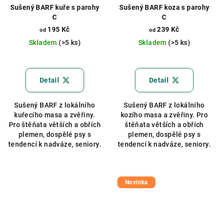
Sušený BARF kuře s parohy
Sušený BARF koza s parohy
C
C
195 Kč
239 Kč
od
od
Skladem
(>5 ks)
Skladem
(>5 ks)
Průměrné
Průměrné
hodnocení
hodnocení
produktu
produktu
Detail
Detail
je
je
5,0
5,0
Sušený BARF z lokálního
Sušený BARF z lokálního
z
z
kuřecího masa a zvěřiny.
kozího masa a zvěřiny. Pro
5
5
Pro štěňata větších a obřích
štěňata větších a obřích
hvězdiček.
hvězdiček.
plemen, dospělé psy s
plemen, dospělé psy s
tendencí k nadváze, seniory.
tendencí k nadváze, seniory.
Novinka