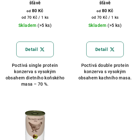
šťávě
šťávě
80 Kč
80 Kč
od
od
Měrná
Měrná
od 70 Kč / 1 ks
od 70 Kč / 1 ks
cena:
cena:
Skladem
(>5 ks)
Skladem
(>5 ks)
Průměrné
hodnocení
produktu
Detail
Detail
je
5,0
Poctivá single protein
Poctivá double protein
z
konzerva s vysokým
konzerva s vysokým
5
obsahem dietního koňského
obsahem kachního masa.
hvězdiček.
masa – 70 %.