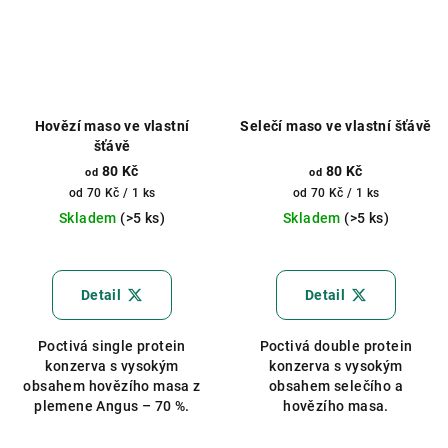
Hovězí maso ve vlastní
Selečí maso ve vlastní šťávě
šťávě
80 Kč
80 Kč
od
od
Měrná
Měrná
od 70 Kč / 1 ks
od 70 Kč / 1 ks
cena:
cena:
Skladem
(>5 ks)
Skladem
(>5 ks)
Průměrné
Průměrné
hodnocení
hodnocení
produktu
produktu
Detail
Detail
je
je
5,0
5,0
Poctivá single protein
Poctivá double protein
z
z
konzerva s vysokým
konzerva s vysokým
5
5
obsahem hovězího masa z
obsahem selečího a
hvězdiček.
hvězdiček.
plemene Angus – 70 %.
hovězího masa.