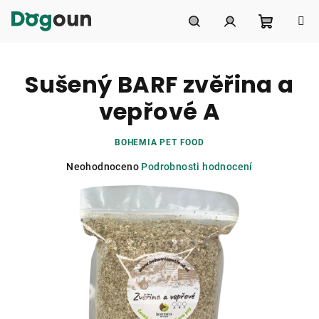
Přejít
na
obsah
Nákupní
Hledat
Přihlášení
Sušený BARF zvěřina a
košík
vepřové A
BOHEMIA PET FOOD
Průměrné
Neohodnoceno
Podrobnosti hodnocení
hodnocení
produktu
je
0,0
z
5
hvězdiček.