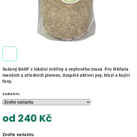
Sušený BARF z lokální zvěřiny a vepřového masa. Pro štěňata
menších a středních plemen, dospělé aktivní psy, březí a kojící
feny.
VARIANTA:
od
240 Kč
Měrná
Zvolte variantu
cena: