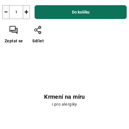
−
+
Do košíku
Zeptat se
Sdílet
Krmení na míru
i pro alergiky