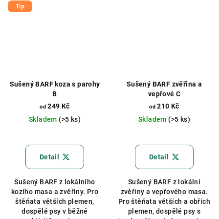
Tip
Sušený BARF koza s parohy
Sušený BARF zvěřina a
B
vepřové C
249 Kč
210 Kč
od
od
Skladem
(>5 ks)
Skladem
(>5 ks)
Průměrné
hodnocení
produktu
Detail
Detail
je
5,0
Sušený BARF z lokálního
Sušený BARF z lokální
z
kozího masa a zvěřiny. Pro
zvěřiny a vepřového masa.
5
štěňata větších plemen,
Pro štěňata větších a obřích
hvězdiček.
dospělé psy v běžné
plemen, dospělé psy s