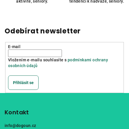
aktivitě, seniory.
tendencí k nadváze, seniory.
Odebírat newsletter
E-mail
Vložením e-mailu souhlasíte s
podmínkami ochrany
osobních údajů
Přihlásit se
Z
á
p
Kontakt
a
info
@
dogoun.cz
t