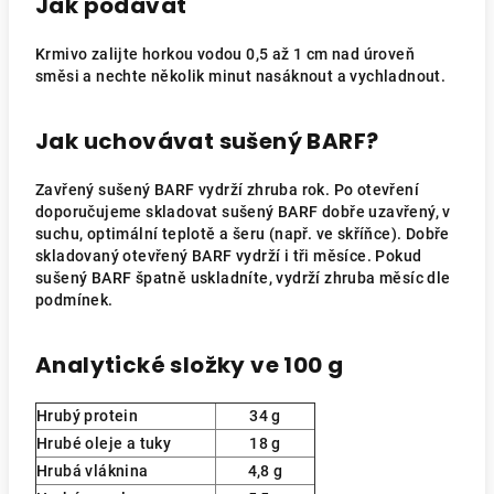
Jak podávat
Krmivo zalijte horkou vodou 0,5 až 1 cm nad úroveň
směsi a nechte několik minut nasáknout a vychladnout.
Jak uchovávat sušený BARF?
Zavřený sušený BARF vydrží zhruba rok. Po otevření
doporučujeme skladovat sušený BARF dobře uzavřený, v
suchu, optimální teplotě a šeru (např. ve skříňce). Dobře
skladovaný otevřený BARF vydrží i tři měsíce. Pokud
sušený BARF špatně uskladníte, vydrží zhruba měsíc dle
podmínek.
Analytické složky ve 100 g
Hrubý protein
34 g
Hrubé oleje a tuky
18 g
Hrubá vláknina
4,8 g