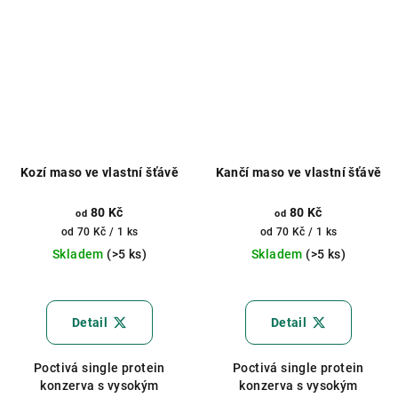
Kozí maso ve vlastní šťávě
Kančí maso ve vlastní šťávě
80 Kč
80 Kč
od
od
Měrná
Měrná
od 70 Kč / 1 ks
od 70 Kč / 1 ks
cena:
cena:
Skladem
(>5 ks)
Skladem
(>5 ks)
Průměrné
Průměrné
hodnocení
hodnocení
produktu
produktu
Detail
Detail
je
je
5,0
5,0
Poctivá single protein
Poctivá single protein
z
z
konzerva s vysokým
konzerva s vysokým
5
5