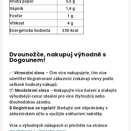
Hrubý popel
5,5 g
Vápník
1,4 g
Fosfor
1 g
Vlhkost
4 g
Energetická hodnota
350 kcal
Dvounožče, nakupuj výhodně s
Dogounem!
✅
Věrnostní sleva
– Čím více nakupujete, tím více
ušetříte! Registrovaní zákazníci získávají slevy podle
celkové hodnoty nákupů.
📦
Množstevní sleva
– Nakupujte více balení a získejte
výhodnější cenu! Ideální pro více čtyřnožců nebo
dlouhodobou zásobu.
🔒
Registrace se vyplatí!
Sledujte své objednávky v
zákaznickém účtu a využijte exkluzivní nabídky.
Více o výhodných nákupech si přečtěte na stránce