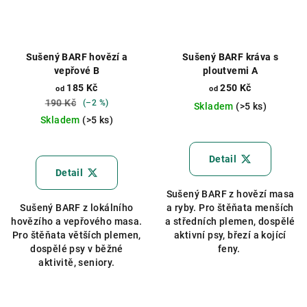
Sušený BARF hovězí a
Sušený BARF kráva s
vepřové B
ploutvemi A
185 Kč
250 Kč
od
od
190 Kč
(–2 %)
Skladem
(>5 ks)
Skladem
(>5 ks)
Průměrné
Průměrné
hodnocení
hodnocení
produktu
Detail
produktu
je
Detail
je
5,0
Sušený BARF z hovězí masa
4,5
z
Sušený BARF z lokálního
a ryby. Pro štěňata menších
z
5
hovězího a vepřového masa.
a středních plemen, dospělé
5
hvězdiček.
Pro štěňata větších plemen,
aktivní psy, březí a kojící
hvězdiček.
dospělé psy v běžné
feny.
aktivitě, seniory.