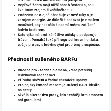
což psům s ledvinovou dietou prospívá.
Vepřová žebra mají nižší obsah fosforu a jsou
kvalitním zrojem živočíšného tuku.
Podzemnice olejná obsahuje zdravé tuky a je
zdrojem energie. Je důležité podávat je v malém
množství, aby nedošlo k nadměrnému zatížení
ledvin fosforem.
Saturejka má protizánětlivé účinky a podporuje
trávení. Pomáhá také při regulaci krevního tlaku,
což je pro psy s ledvinovými problémy prospěšné.
Přednosti sušeného BARFu
Vhodné pro všechna plemena, které potřebují
ledvinovou regeneraci
Přírodní složení a žádné chemické úpravy
Pro pejsky krmené masem je sušený BARF ideální
na cesty
Skvělá alternativa pro ty, kdo nechtějí krmit masem
ani granulemi