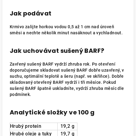
Jak podávat
Krmivo zalijte horkou vodou 0,5 až 1 cm nad úroveň
směsi a nechte několik minut nasáknout a vychladnout.
Jak uchovávat sušený BARF?
Zavřený sušený BARF vydrží zhruba rok. Po otevření
doporučujeme skladovat sušený BARF dobře uzavřený, v
suchu, optimální teplotě a šeru (např. ve skříňce). Dobře
skladovaný otevřený BARF vydrží i tři měsíce. Pokud
sušený BARF špatně uskladníte, vydrží zhruba měsíc dle
podmínek.
Analytické složky ve 100 g
Hrubý protein
19,2 g
Hrubé oleje a tuky
19,7 g