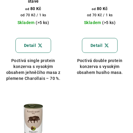
šťávě
80 Kč
80 Kč
od
od
Měrná
Měrná
od 70 Kč / 1 ks
od 70 Kč / 1 ks
cena:
cena:
Skladem
(>5 ks)
Skladem
(>5 ks)
Průměrné
hodnocení
produktu
Detail
Detail
je
5,0
Poctivá single protein
Poctivá double protein
z
konzerva s vysokým
konzerva s vysokým
5
obsahem jehněčího masa z
obsahem husího masa.
hvězdiček.
plemene Charollais – 70 %.