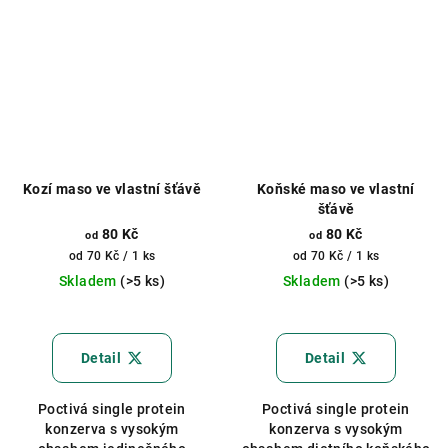
Kozí maso ve vlastní šťávě
Koňské maso ve vlastní
šťávě
80 Kč
80 Kč
od
od
Měrná
Měrná
od 70 Kč / 1 ks
od 70 Kč / 1 ks
cena:
cena:
Skladem
(>5 ks)
Skladem
(>5 ks)
Průměrné
Průměrné
hodnocení
hodnocení
produktu
produktu
Detail
Detail
je
je
5,0
5,0
Poctivá single protein
Poctivá single protein
z
z
konzerva s vysokým
konzerva s vysokým
5
5