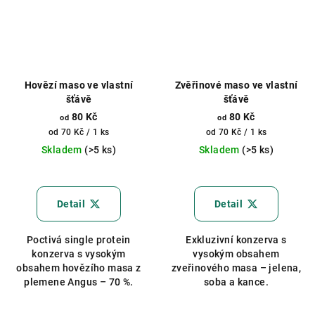
Hovězí maso ve vlastní
Zvěřinové maso ve vlastní
šťávě
šťávě
80 Kč
80 Kč
od
od
Měrná
Měrná
od 70 Kč / 1 ks
od 70 Kč / 1 ks
cena:
cena:
Skladem
(>5 ks)
Skladem
(>5 ks)
Průměrné
Průměrné
hodnocení
hodnocení
produktu
produktu
Detail
Detail
je
je
5,0
5,0
Poctivá single protein
Exkluzivní konzerva s
z
z
konzerva s vysokým
vysokým obsahem
5
5
obsahem hovězího masa z
zveřinového masa – jelena,
hvězdiček.
hvězdiček.
plemene Angus – 70 %.
soba a kance.