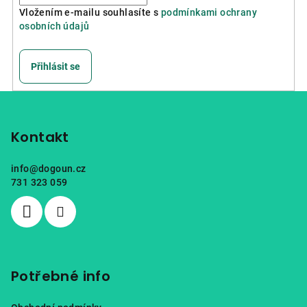
Vložením e-mailu souhlasíte s
podmínkami ochrany
osobních údajů
Přihlásit se
Z
á
p
Kontakt
a
info
@
dogoun.cz
t
731 323 059
í
Potřebné info