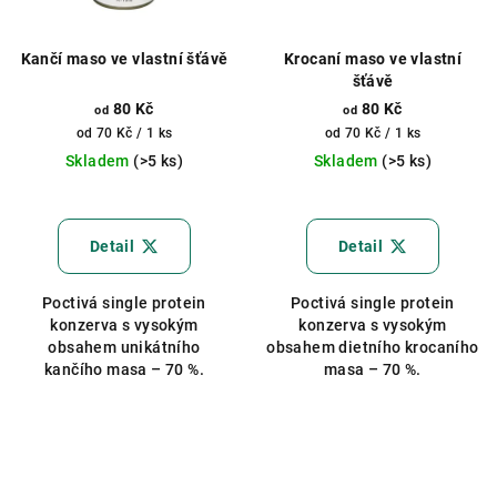
Kančí maso ve vlastní šťávě
Krocaní maso ve vlastní
šťávě
80 Kč
80 Kč
od
od
Měrná
Měrná
od 70 Kč / 1 ks
od 70 Kč / 1 ks
cena:
cena:
Skladem
(>5 ks)
Skladem
(>5 ks)
Průměrné
hodnocení
produktu
Detail
Detail
je
5,0
Poctivá single protein
Poctivá single protein
z
konzerva s vysokým
konzerva s vysokým
5
obsahem unikátního
obsahem dietního krocaního
hvězdiček.
kančího masa – 70 %.
masa – 70 %.