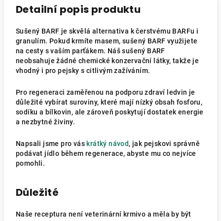
Detailní popis produktu
Sušený BARF je skvělá alternativa k čerstvému BARFu i
granulím. Pokud krmíte masem, sušený BARF využijete
na cesty s vaším parťákem. Náš sušený BARF
neobsahuje žádné chemické konzervační látky, takže je
vhodný i pro pejsky s citlivým zažíváním.
Pro regeneraci zaměřenou na podporu zdraví ledvin je
důležité vybírat suroviny, které mají nízký obsah fosforu,
sodíku a bílkovin, ale zároveň poskytují dostatek energie
a nezbytné živiny.
Napsali jsme pro vás
krátký návod
, jak pejskovi správně
podávat jídlo během regenerace, abyste mu co nejvíce
pomohli.
Důležité
Naše receptura není veterinární krmivo a měla by být