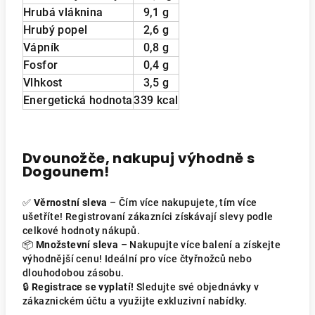
Hrubá vláknina
9,1 g
Hrubý popel
2,6 g
Vápník
0,8 g
Fosfor
0,4 g
Vlhkost
3,5 g
Energetická hodnota
339 kcal
Dvounožče, nakupuj výhodně s
Dogounem!
✅
Věrnostní sleva
– Čím více nakupujete, tím více
ušetříte! Registrovaní zákazníci získávají slevy podle
celkové hodnoty nákupů.
📦
Množstevní sleva
– Nakupujte více balení a získejte
výhodnější cenu! Ideální pro více čtyřnožců nebo
dlouhodobou zásobu.
🔒
Registrace se vyplatí!
Sledujte své objednávky v
zákaznickém účtu a využijte exkluzivní nabídky.