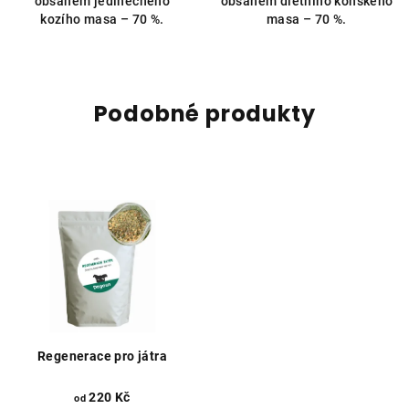
obsahem jedinečného
obsahem dietního koňského
hvězdiček.
hvězdiček.
kozího masa – 70 %.
masa – 70 %.
Podobné produkty
Regenerace pro játra
220 Kč
od