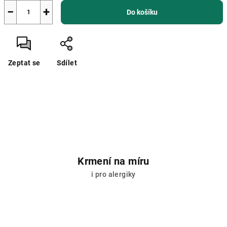
−
+
Do košíku
Zeptat se
Sdílet
Krmení na míru
i pro alergiky