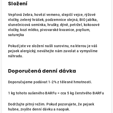
Složení
Vepřová žebra, hovězí vemeno, slepičí vejce, rýžové
vločky, zelený hrášek, podzemnice olejná, BIO jablka,
slunečnicová semínka, hrušky, dýně, petržel, kokosové
vločky, kozí mléko, pivovarské kvasnice, psylium,
saturejka
Pokud jste ve složení našli surovinu, na kterou je váš
pejsek alergický, neváhejte nám zavolat a vymyslíme
náhradu.
Doporučená denní dávka
Doporučujeme podávat 1-2% z tělesné hmotnosti.
1 kg tohoto sušeného BARFu = cca 5 kg čerstvého BARFu
Dodržujte pitný režim. Pokud pozorujete, že pejsek
hubne, zvyšte denní dávku a naopak.