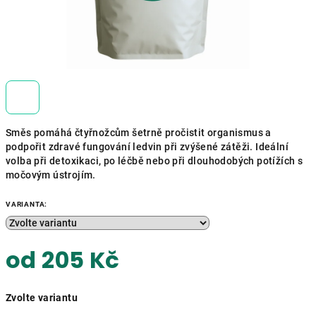
Směs pomáhá čtyřnožcům šetrně pročistit organismus a
podpořit zdravé fungování ledvin při zvýšené zátěži. Ideální
volba při detoxikaci, po léčbě nebo při dlouhodobých potížích s
močovým ústrojím.
VARIANTA:
od
205 Kč
Měrná
Zvolte variantu
cena: