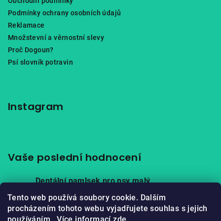
Obchodní podmínky
Podmínky ochrany osobních údajů
Reklamace
Množstevní a věrnostní slevy
Proč Dogoun?
Psí slovník potravin
Instagram
Vaše poslední hodnocení
Dentální pamlsek pro psy malý
|
Hodnocení produktu je 5 z 5 hvězdiček.
Tento web používá soubory cookie. Dalším
Hovězí za studena lisované granule pro dospělé psy
procházením tohoto webu vyjadřujete souhlas s jejich
|
používáním.. Více informací
zde
.