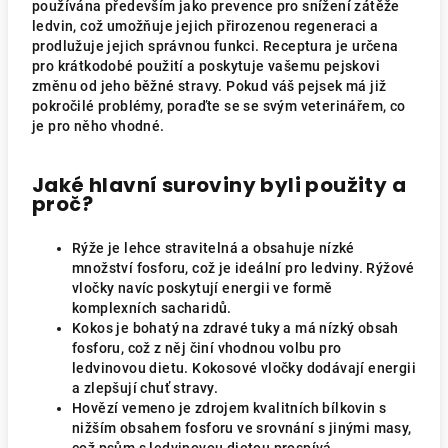
používána především jako prevence pro snížení zátěže
ledvin, což umožňuje jejich přirozenou regeneraci a
prodlužuje jejich správnou funkci. Receptura je určena
pro krátkodobé použití a poskytuje vašemu pejskovi
změnu od jeho běžné stravy. Pokud váš pejsek má již
pokročilé problémy, poraďte se se svým veterinářem, co
je pro něho vhodné.
Jaké hlavní suroviny byli použity a
proč?
Rýže je lehce stravitelná a obsahuje nízké
množství fosforu, což je ideální pro ledviny. Rýžové
vločky navíc poskytují energii ve formě
komplexních sacharidů.
Kokos je bohatý na zdravé tuky a má nízký obsah
fosforu, což z něj činí vhodnou volbu pro
ledvinovou dietu. Kokosové vločky dodávají energii
a zlepšují chuť stravy.
Hovězí vemeno je zdrojem kvalitních bílkovin s
nižším obsahem fosforu ve srovnání s jinými masy,