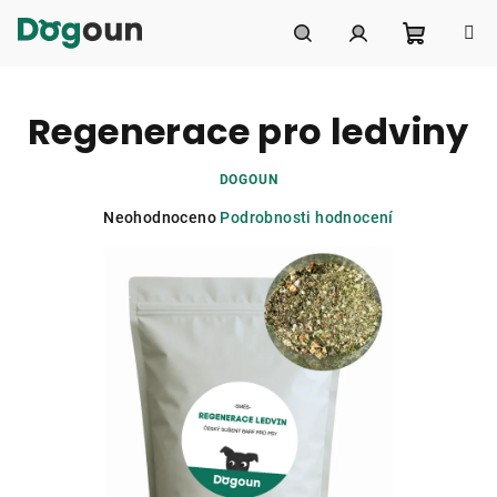
Přejít
na
obsah
Nákupní
Hledat
Přihlášení
Regenerace pro ledviny
košík
DOGOUN
Průměrné
Neohodnoceno
Podrobnosti hodnocení
hodnocení
produktu
je
0,0
z
5
hvězdiček.