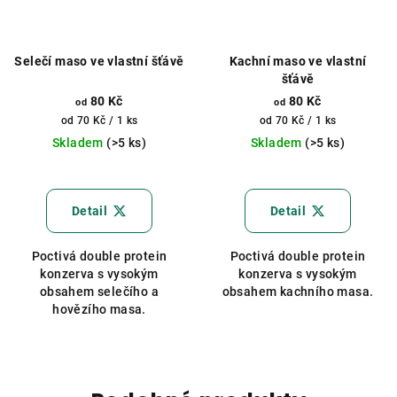
Selečí maso ve vlastní šťávě
Kachní maso ve vlastní
šťávě
80 Kč
80 Kč
od
od
Měrná
Měrná
od 70 Kč / 1 ks
od 70 Kč / 1 ks
cena:
cena:
Skladem
(>5 ks)
Skladem
(>5 ks)
Průměrné
hodnocení
produktu
Detail
Detail
je
5,0
Poctivá double protein
Poctivá double protein
z
konzerva s vysokým
konzerva s vysokým
5
obsahem selečího a
obsahem kachního masa.
hvězdiček.
hovězího masa.