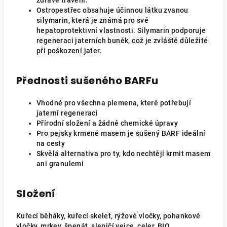
zdravé trávení.
Ostropestřec obsahuje účinnou látku zvanou
silymarin, která je známá pro své
hepatoprotektivní vlastnosti. Silymarin podporuje
regeneraci jaterních buněk, což je zvláště důležité
při poškození jater.
Přednosti sušeného BARFu
Vhodné pro všechna plemena, které potřebují
jaterní regeneraci
Přírodní složení a žádné chemické úpravy
Pro pejsky krmené masem je sušený BARF ideální
na cesty
Skvělá alternativa pro ty, kdo nechtějí krmit masem
ani granulemi
Složení
Kuřecí běháky, kuřecí skelet, rýžové vločky, pohankové
vločky, mrkev, špenát, slepičí vejce, celer, BIO