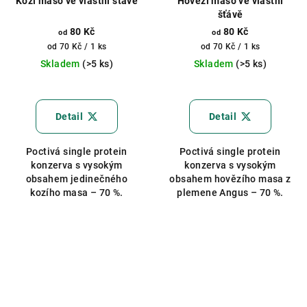
Kozí maso ve vlastní šťávě
Hovězí maso ve vlastní
šťávě
80 Kč
80 Kč
od
od
Měrná
Měrná
od 70 Kč / 1 ks
od 70 Kč / 1 ks
cena:
cena:
Skladem
(>5 ks)
Skladem
(>5 ks)
Průměrné
Průměrné
hodnocení
hodnocení
produktu
produktu
Detail
Detail
je
je
5,0
5,0
Poctivá single protein
Poctivá single protein
z
z
konzerva s vysokým
konzerva s vysokým
5
5
obsahem jedinečného
obsahem hovězího masa z
hvězdiček.
hvězdiček.
kozího masa – 70 %.
plemene Angus – 70 %.