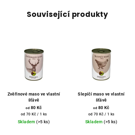
Související produkty
Zvěřinové maso ve vlastní
Slepičí maso ve vlastní
šťávě
šťávě
80 Kč
80 Kč
od
od
Měrná
Měrná
od 70 Kč / 1 ks
od 70 Kč / 1 ks
cena:
cena:
Skladem
(>5 ks)
Skladem
(>5 ks)
Průměrné