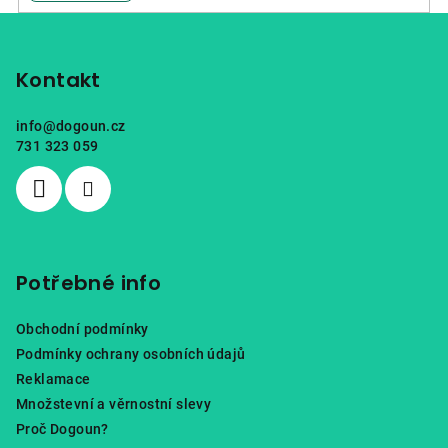
Z
á
p
Kontakt
a
info
@
dogoun.cz
t
731 323 059
í
Potřebné info
Obchodní podmínky
Podmínky ochrany osobních údajů
Reklamace
Množstevní a věrnostní slevy
Proč Dogoun?