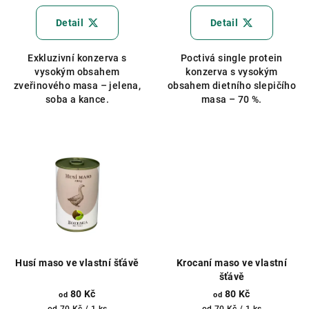
hodnocení
produktu
Detail
Detail
je
5,0
Exkluzivní konzerva s
Poctivá single protein
z
vysokým obsahem
konzerva s vysokým
5
zveřinového masa – jelena,
obsahem dietního slepičího
hvězdiček.
soba a kance.
masa – 70 %.
Husí maso ve vlastní šťávě
Krocaní maso ve vlastní
šťávě
80 Kč
80 Kč
od
od
Měrná
Měrná
od 70 Kč / 1 ks
od 70 Kč / 1 ks