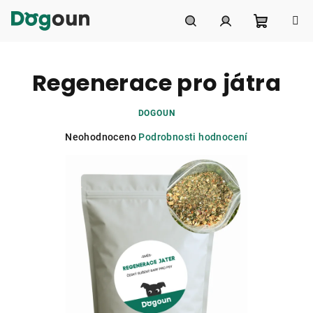
Přejít
na
obsah
Nákupní
Hledat
Přihlášení
Regenerace pro játra
košík
DOGOUN
Průměrné
Neohodnoceno
Podrobnosti hodnocení
hodnocení
produktu
je
0,0
z
5
hvězdiček.