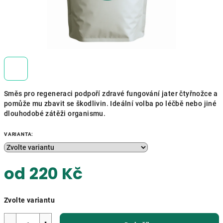
Směs pro regeneraci podpoří zdravé fungování jater čtyřnožce a
pomůže mu zbavit se škodlivin. Ideální volba po léčbě nebo jiné
dlouhodobé zátěži organismu.
VARIANTA:
od
220 Kč
Měrná
Zvolte variantu
cena: