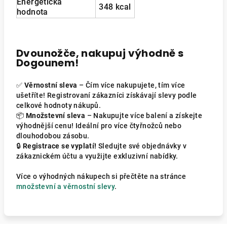
Energetická
348 kcal
hodnota
Dvounožče, nakupuj výhodně s
Dogounem!
✅
Věrnostní sleva
– Čím více nakupujete, tím více
ušetříte! Registrovaní zákazníci získávají slevy podle
celkové hodnoty nákupů.
📦
Množstevní sleva
– Nakupujte více balení a získejte
výhodnější cenu! Ideální pro více čtyřnožců nebo
dlouhodobou zásobu.
🔒
Registrace se vyplatí!
Sledujte své objednávky v
zákaznickém účtu a využijte exkluzivní nabídky.
Více o výhodných nákupech si přečtěte na stránce
množstevní a věrnostní slevy
.