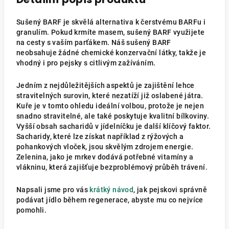
Sušený BARF je skvělá alternativa k čerstvému BARFu i
granulím. Pokud krmíte masem, sušený BARF využijete
na cesty s vaším parťákem. Náš sušený BARF
neobsahuje žádné chemické konzervační látky, takže je
vhodný i pro pejsky s citlivým zažíváním.
Jedním z nejdůležitějších aspektů je zajištění lehce
stravitelných surovin, které nezatíží již oslabené játra.
Kuře je v tomto ohledu ideální volbou, protože je nejen
snadno stravitelné, ale také poskytuje kvalitní bílkoviny.
Vyšší obsah sacharidů v jídelníčku je další klíčový faktor.
Sacharidy, které lze získat například z rýžových a
pohankových vloček, jsou skvělým zdrojem energie.
Zelenina, jako je mrkev dodává potřebné vitamíny a
vlákninu, která zajišťuje bezproblémový průběh trávení.
Napsali jsme pro vás
krátký návod
, jak pejskovi správně
podávat jídlo během regenerace, abyste mu co nejvíce
pomohli.