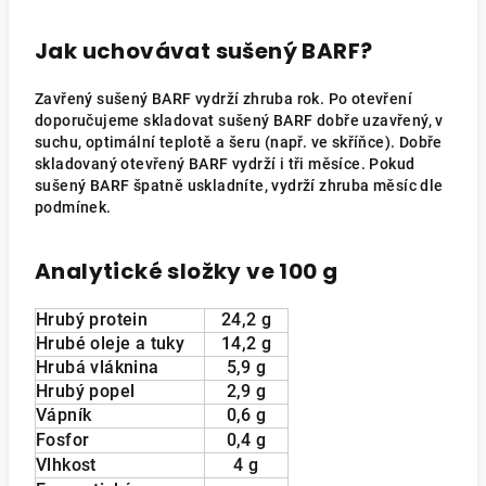
Jak uchovávat sušený BARF?
Zavřený sušený BARF vydrží zhruba rok. Po otevření
doporučujeme skladovat sušený BARF dobře uzavřený, v
suchu, optimální teplotě a šeru (např. ve skříňce). Dobře
skladovaný otevřený BARF vydrží i tři měsíce. Pokud
sušený BARF špatně uskladníte, vydrží zhruba měsíc dle
podmínek.
Analytické složky ve 100 g
Hrubý protein
24,2 g
Hrubé oleje a tuky
14,2 g
Hrubá vláknina
5,9 g
Hrubý popel
2,9 g
Vápník
0,6 g
Fosfor
0,4 g
Vlhkost
4 g