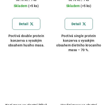
cena:
cena:
Skladem
(>5 ks)
Skladem
(>5 ks)
Detail
Detail
Poctivá double protein
Poctivá single protein
konzerva s vysokým
konzerva s vysokým
obsahem husího masa.
obsahem dietního krocaního
masa – 70 %.