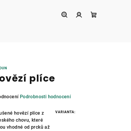
Hledat
Přihlášení
Nákupní
košík
OUN
ovězí plíce
měrné
odnocení
Podrobnosti hodnocení
nocení
duktu
VARIANTA:
ušené hovězí plíce z
eského chovu, které
sou vhodné od prcků až