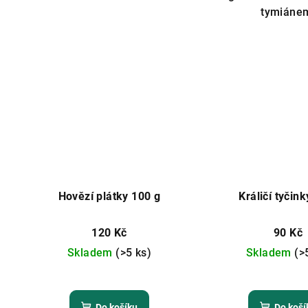
5
tymiáne
hvě
Hovězí plátky 100 g
Králičí tyčink
120 Kč
90 Kč
Skladem
(>5 ks)
Skladem
(>
Do košíku
Do koší