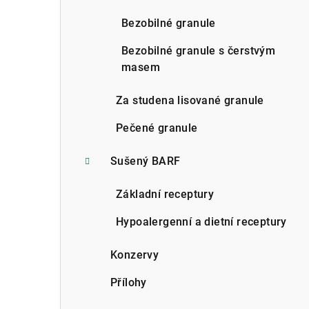
n
Bezobilné granule
n
Bezobilné granule s čerstvým
í
masem
p
Za studena lisované granule
a
Pečené granule
n
Sušený BARF
e
l
Základní receptury
Hypoalergenní a dietní receptury
Konzervy
Přílohy