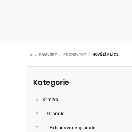
Přejít
na
obsah
/
PAMLSKY
/
POCHOUTKY
/
HOVĚZÍ PLÍCE
DOMŮ
P
o
Kategorie
Přeskočit
kategorie
s
Krmivo
t
r
Granule
a
Extrudované granule