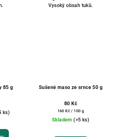
hvězdiček.
m.
Vysoký obsah tuků.
zdiček.
y 85 g
Sušené maso ze srnce 50 g
80 Kč
Měrná
160 Kč / 100 g
5 ks)
cena:
Skladem
(>5 ks)
ku