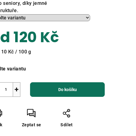
o seniory, díky jemné
truktuře.
zdiček.
od
120 Kč
ná
110 Kč / 100 g
a:
lte variantu
+
Do košíku
sk
Zeptat se
Sdílet