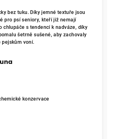
icky bez tuku. Díky jemné textuře jsou
 pro psí seniory, kteří již nemají
ro chlupáče s tendencí k nadváze, díky
 pomalu šetrně sušené, aby zachovaly
ě pejskům voní.
ouna
 chemické konzervace