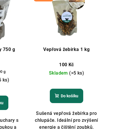
y 750 g
Vepřová žebírka 1 kg
100 Kč
00 g
Skladem
(>5 ks)
5 ks)
Průměrné
měrné
hodnocení
Do košíku
nocení
produktu
ku
duktu
je
5,0
Sušená vepřová žebírka pro
z
uchary s
chlupáče. Ideální pro zvýšení
5
oukou a
energie a čištění zoubků.