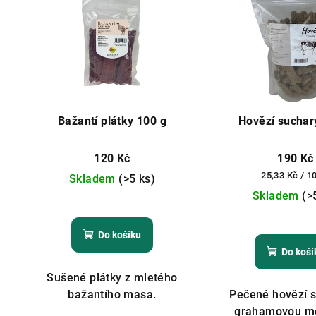
Bažantí plátky 100 g
Hovězí suchar
120 Kč
190 Kč
Měrná
25,33 Kč / 1
Skladem
(>5 ks)
cena:
Skladem
(>
Prů
Do košíku
hod
Do koší
pro
je
Sušené plátky z mletého
5,0
bažantího masa.
Pečené hovězí s
z
grahamovou m