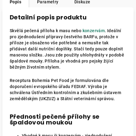
Popis
Parametry
Diskuze
Detailní popis produktu
Skvělá pečená příloha k masu nebo
konzervám
. Ideální
pro zjednodušení přípravy čestvého BARFu, protože v
příloze je obsaženo vše potřebné a nemusíte tak
přidávat další nutriční doplňky. Stačí tedy pouze doplnit
masovou složku. Jsou zde použity uhlohydráty v podobě
špaldové mouky. Příloha je vhodná pro pejsky žijící
běžným životním stylem.
Receptura Bohemia Pet Food je formulována dle
doporučení evropského úřadu FEDIAF. Výroba je
schválena Ústředním kontrolním a zkušebním ústavem
zemědělským (UKZUZ) a Státní veterinární správou.
Přednosti pečené přílohy se
špaldovou moukou
Vhodné k masu či konzervám - zjednodušení