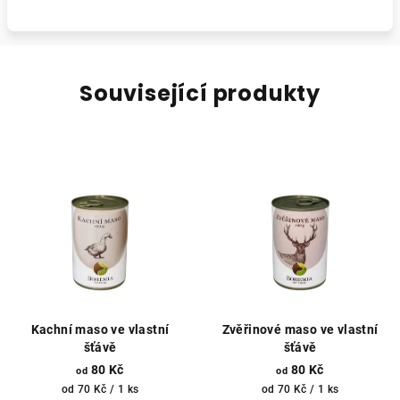
Související produkty
Kachní maso ve vlastní
Zvěřinové maso ve vlastní
šťávě
šťávě
80 Kč
80 Kč
od
od
Měrná
Měrná
od 70 Kč / 1 ks
od 70 Kč / 1 ks