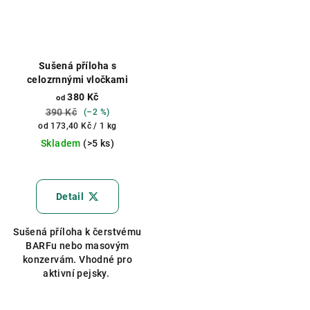
Sušená příloha s
celozrnnými vločkami
380 Kč
od
390 Kč
(–2 %)
Měrná
od 173,40 Kč / 1 kg
cena:
Skladem
(>5 ks)
Detail
Sušená příloha k čerstvému
BARFu nebo masovým
konzervám. Vhodné pro
aktivní pejsky.