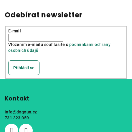
Odebírat newsletter
E-mail
Vložením e-mailu souhlasíte s
podmínkami ochrany
osobních údajů
Přihlásit se
Z
á
p
Kontakt
a
info
@
dogoun.cz
t
731 323 059
í