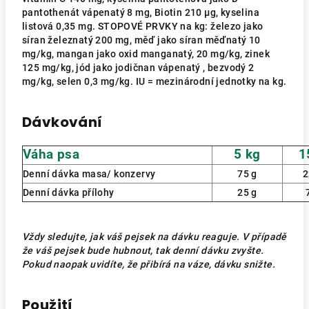
pantothenát vápenatý 8 mg, Biotin 210 μg, kyselina
listová 0,35 mg. STOPOVÉ PRVKY na kg: železo jako
síran železnatý 200 mg, měď jako síran měďnatý 10
mg/kg, mangan jako oxid manganatý, 20 mg/kg, zinek
125 mg/kg, jód jako jodičnan vápenatý , bezvodý 2
mg/kg, selen 0,3 mg/kg. IU = mezinárodní jednotky na kg.
Dávkování
Váha psa
5 kg
1
Denní dávka masa/ konzervy
75 g
2
Denní dávka přílohy
25 g
Vždy sledujte, jak váš pejsek na dávku reaguje. V případě
že váš pejsek bude hubnout, tak denní dávku zvyšte.
Pokud naopak uvidíte, že přibírá na váze, dávku snižte.
Použití