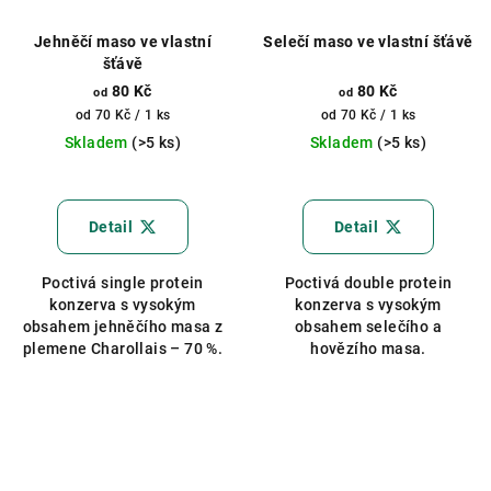
Jehněčí maso ve vlastní
Selečí maso ve vlastní šťávě
šťávě
80 Kč
80 Kč
od
od
Měrná
Měrná
od 70 Kč / 1 ks
od 70 Kč / 1 ks
cena:
cena:
Skladem
(>5 ks)
Skladem
(>5 ks)
Průměrné
Průměrné
hodnocení
hodnocení
produktu
produktu
Detail
Detail
je
je
5,0
5,0
Poctivá single protein
Poctivá double protein
z
z
konzerva s vysokým
konzerva s vysokým
5
5
obsahem jehněčího masa z
obsahem selečího a
hvězdiček.
hvězdiček.
plemene Charollais – 70 %.
hovězího masa.