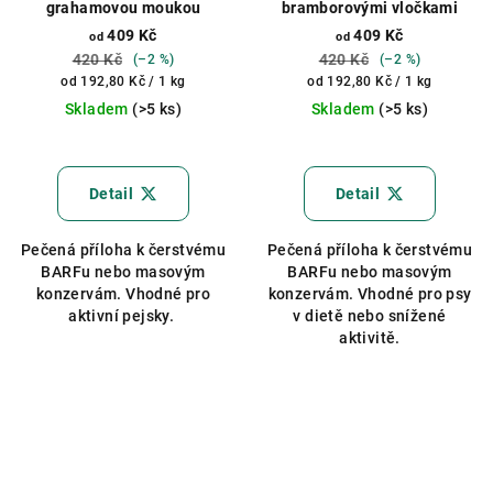
grahamovou moukou
bramborovými vločkami
409 Kč
409 Kč
od
od
420 Kč
420 Kč
(–2 %)
(–2 %)
Měrná
Měrná
od 192,80 Kč / 1 kg
od 192,80 Kč / 1 kg
cena:
cena:
Skladem
(>5 ks)
Skladem
(>5 ks)
Detail
Detail
Pečená příloha k čerstvému
Pečená příloha k čerstvému
BARFu nebo masovým
BARFu nebo masovým
konzervám. Vhodné pro
konzervám. Vhodné pro psy
aktivní pejsky.
v dietě nebo snížené
aktivitě.