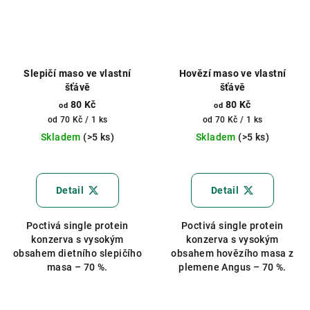
Slepičí maso ve vlastní
Hovězí maso ve vlastní
šťávě
šťávě
80 Kč
80 Kč
od
od
Měrná
Měrná
od 70 Kč / 1 ks
od 70 Kč / 1 ks
cena:
cena:
Skladem
(>5 ks)
Skladem
(>5 ks)
Průměrné
hodnocení
produktu
Detail
Detail
je
5,0
Poctivá single protein
Poctivá single protein
z
konzerva s vysokým
konzerva s vysokým
5
obsahem dietního slepičího
obsahem hovězího masa z
hvězdiček.
masa – 70 %.
plemene Angus – 70 %.