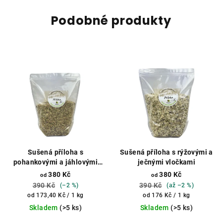
Podobné produkty
Sušená příloha s
Sušená příloha s rýžovými a
pohankovými a jáhlovými
ječnými vločkami
vločkami
380 Kč
380 Kč
od
od
390 Kč
390 Kč
(–2 %)
(až –2 %)
Měrná
Měrná
od 173,40 Kč / 1 kg
od 176 Kč / 1 kg
cena:
cena:
Skladem
(>5 ks)
Skladem
(>5 ks)