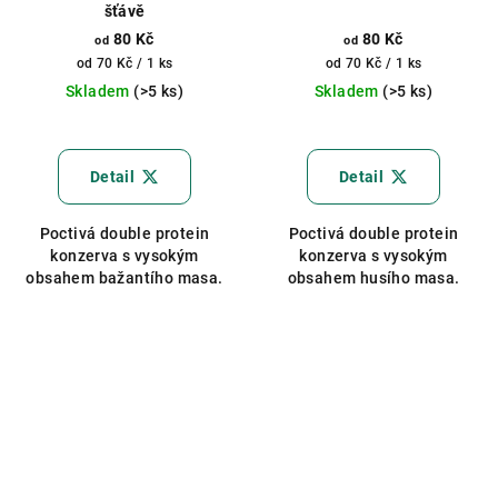
šťávě
80 Kč
80 Kč
od
od
Měrná
Měrná
od 70 Kč / 1 ks
od 70 Kč / 1 ks
cena:
cena:
Skladem
(>5 ks)
Skladem
(>5 ks)
Detail
Detail
Poctivá double protein
Poctivá double protein
konzerva s vysokým
konzerva s vysokým
obsahem bažantího masa.
obsahem husího masa.