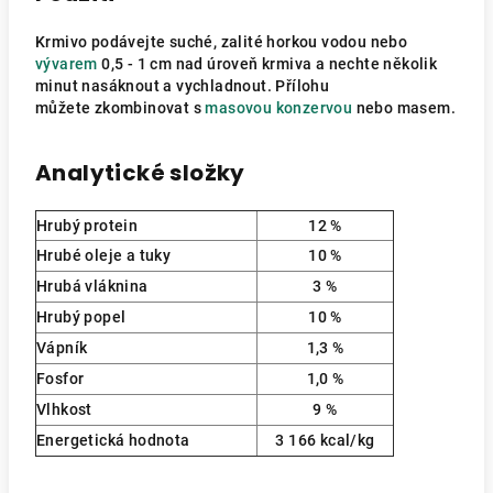
Krmivo podávejte suché, zalité horkou vodou nebo
vývarem
0,5 - 1 cm nad úroveň krmiva a nechte několik
minut nasáknout a vychladnout. Přílohu
můžete zkombinovat s
masovou konzervou
nebo masem.
Analytické složky
Hrubý protein
12 %
Hrubé oleje a tuky
10 %
Hrubá vláknina
3 %
Hrubý popel
10 %
Vápník
1,3 %
Fosfor
1,0 %
Vlhkost
9 %
Energetická hodnota
3 166 kcal/kg