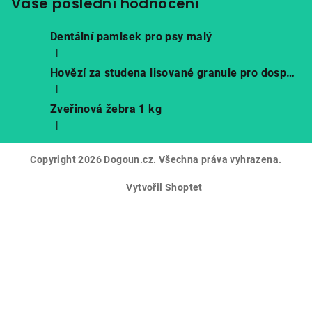
Vaše poslední hodnocení
Dentální pamlsek pro psy malý
|
Hodnocení produktu je 5 z 5 hvězdiček.
Hovězí za studena lisované granule pro dospělé psy
|
Hodnocení produktu je 5 z 5 hvězdiček.
Zveřinová žebra 1 kg
|
Hodnocení produktu je 5 z 5 hvězdiček.
Copyright 2026
Dogoun.cz
. Všechna práva vyhrazena.
Vytvořil Shoptet