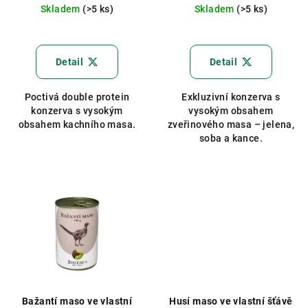
cena:
cena:
Skladem
(>5 ks)
Skladem
(>5 ks)
Průměrné
hodnocení
produktu
Detail
Detail
je
5,0
Poctivá double protein
Exkluzivní konzerva s
z
konzerva s vysokým
vysokým obsahem
5
obsahem kachního masa.
zveřinového masa – jelena,
hvězdiček.
soba a kance.
Bažantí maso ve vlastní
Husí maso ve vlastní šťávě