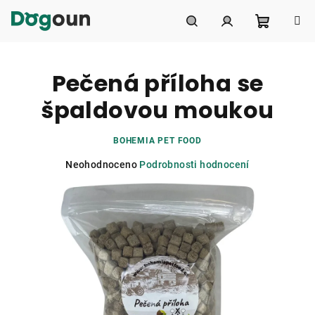
Přejít
na
obsah
Nákupní
Hledat
Přihlášení
Pečená příloha se
košík
špaldovou moukou
BOHEMIA PET FOOD
Průměrné
Neohodnoceno
Podrobnosti hodnocení
hodnocení
produktu
je
0,0
z
5
hvězdiček.