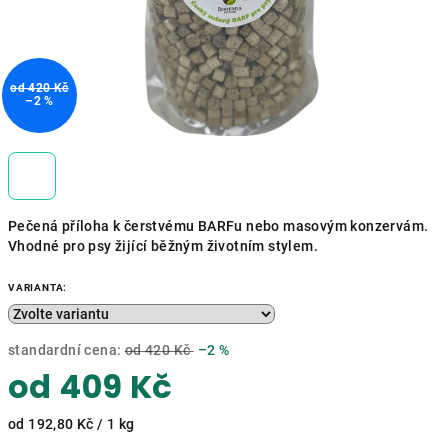
od 420 Kč
–2 %
Pečená příloha k čerstvému BARFu nebo masovým konzervám.
Vhodné pro psy žijící běžným životním stylem.
VARIANTA:
standardní cena:
od 420 Kč
–2 %
od
409 Kč
Měrná
od 192,80 Kč / 1 kg
cena: