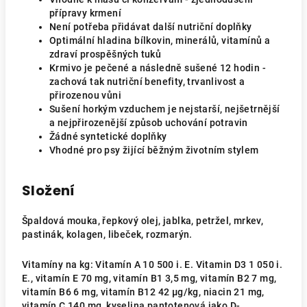
přípravy krmení
Není potřeba přidávat další nutriční doplňky
Optimální hladina bílkovin, minerálů, vitamínů a
zdraví prospěšných tuků
Krmivo je pečené a následně sušené 12 hodin -
zachová tak nutriční benefity, trvanlivost a
přirozenou vůni
Sušení horkým vzduchem je nejstarší, nejšetrnější
a nejpřirozenější způsob uchování potravin
Žádné syntetické doplňky
Vhodné pro psy žijící běžným životním stylem
Složení
Špaldová mouka, řepkový olej, jablka, petržel, mrkev,
pastinák, kolagen, libeček, rozmarýn.
Vitamíny na kg: Vitamín A 10 500 i. E. Vitamin D3 1 050 i.
E., vitamín E 70 mg, vitamín B1 3,5 mg, vitamín B2 7 mg,
vitamín B6 6 mg, vitamín B12 42 μg/kg, niacin 21 mg,
vitamín C 140 mg, kyselina pantotenová jako D-