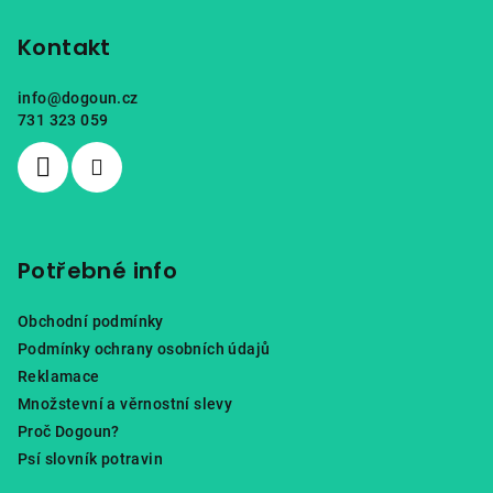
á
p
Kontakt
a
info
@
dogoun.cz
t
731 323 059
í
Potřebné info
Obchodní podmínky
Podmínky ochrany osobních údajů
Reklamace
Množstevní a věrnostní slevy
Proč Dogoun?
Psí slovník potravin