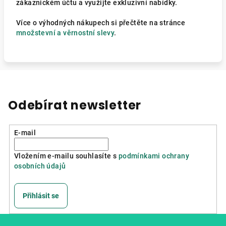
zákaznickém účtu a využijte exkluzivní nabídky.
Více o výhodných nákupech si přečtěte na stránce
množstevní a věrnostní slevy
.
Odebírat newsletter
E-mail
Vložením e-mailu souhlasíte s
podmínkami ochrany
osobních údajů
Přihlásit se
Z