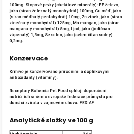
100mg. Stopové prvky (chelátové minerály): FE železo,
jako (síran železnatý monohydrát) 100mg, Cu měď, jako
(síran měďnatý pentahydrát) 10mg, Zn zinek, jako (síran
zinečnatý monohydrát) 125mg, Mn mangan, jako (síran
manganatý monohydrát) 5mg, I jod, jako (jodičnan
vápenatý) 1,5mg, Se selen, jako (seleničitan sodný)
0,2mg.
Konzervace
Krmivo je konzervováno přírodními a doplňkovými
antioxidanty (vitamíny).
Receptury Bohemia Pet Food splňují doporučení
nutričních směrnic evropské federace průmyslu pro
domácí zvířata v zájmovém chovu. FEDIAF
Analytické složky ve 100 g