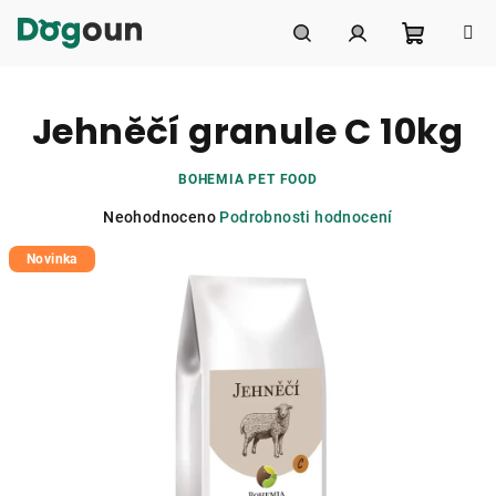
Přejít
na
obsah
Nákupní
Hledat
Přihlášení
Jehněčí granule C 10kg
košík
BOHEMIA PET FOOD
Průměrné
Neohodnoceno
Podrobnosti hodnocení
hodnocení
Novinka
produktu
je
0,0
z
5
hvězdiček.