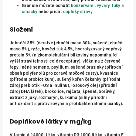
Granule můžete ochutit
konzervami
,
vývary, tuky a
omáčky
nebo přidat
doplňky stravy
Složení
Jehněčí 35% (čerstvé jehněčí maso 30%, sušené jehněčí
maso 5%), rýže, hovězí tuk 4,5%, hydrolyzovaný vepřový
protein 5% (nízkomolekulární bílkoviny napomáhající
vyšší stravitelnosti celé receptury), vláknina z červené
řepy, lněné semeno, psyllium, sušené brusinky (přírodní
obsah polyfenolů pro zdravé močové cesty), kvasnice
(přírodní probiotikum), sušený kořen čekanky (přírodní
zdroj prebiotik FOS a inulinu), lososový olej (přírodní
zdroj DHA látek), brokolice, rajčata, špenát, borůvky,
extrakt z juky, rozmarýn, kurkuma (silný přírodní
antioxidant s protivirovými a protibakteriálními účinky).
Doplňkové látky v mg/kg
Vitamín A 14000 IU/kg, vitamín D3 1000 IU/kg, vitamín E