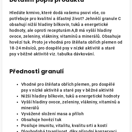
Hledáte krmivo, které dodá vašemu psovi vše, co
potřebuje pro kvalitní a šťastný život? Jehněčí granule C
obsahují nižší hladiny bílkovin, tuků a energetické
hodnoty, ale oproti recepturám A,B má vyšší hladiny
ovoce, zeleniny, vlákniny, vitamínů a minerálů.
Obsahuje
hovězí tuk. Proto je vhodná pro štěňata obřích plemen od
18-24 měsíců, pro dospělé psy v nízké aktivitě a staré
psy v běžné aktivitě viz. tabulka dávkování.
Přednosti granulí
Vhodné pro štěňata obřích plemen, pro dospělé
psy v nízké aktivitě a staré psy v běžné aktivitě
Nižší hladiny bílkovin, tuků a energetické hodnoty
Vyšší hladiny ovoce, zeleniny, vlákniny, vitamínů a
minerálů
Vyvážené složení masa a příloh
Obsahuje hovězí tuk
Posiluje imunitu, vitalitu, kvalitu srti a kostí
Dlouhodobá trvanlivost, díky přírodní konzervaci