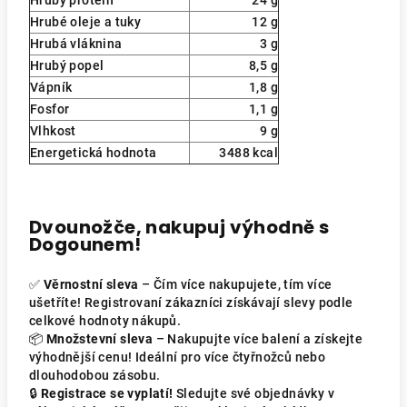
Hrubý protein
24 g
Hrubé oleje a tuky
12 g
Hrubá vláknina
3 g
Hrubý popel
8,5 g
Vápník
1,8 g
Fosfor
1,1 g
Vlhkost
9 g
Energetická hodnota
3488 kcal
Dvounožče, nakupuj výhodně s
Dogounem!
✅
Věrnostní sleva
– Čím více nakupujete, tím více
ušetříte! Registrovaní zákazníci získávají slevy podle
celkové hodnoty nákupů.
📦
Množstevní sleva
– Nakupujte více balení a získejte
výhodnější cenu! Ideální pro více čtyřnožců nebo
dlouhodobou zásobu.
🔒
Registrace se vyplatí!
Sledujte své objednávky v