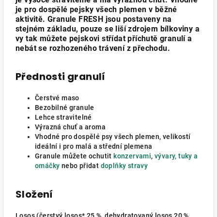
je pro dospělé pejsky všech plemen v běžné
aktivitě. Granule FRESH jsou postaveny na
stejném základu, pouze se liší zdrojem bílkoviny a
vy tak můžete pejskovi střídat příchutě granulí a
nebát se rozhozeného trávení z přechodu.
Přednosti granulí
Čerstvé maso
Bezobilné granule
Lehce stravitelné
Výrazná chuť a aroma
Vhodné pro dospělé psy všech plemen,
velikostí
ideální i pro malá a střední plemena
Granule můžete ochutit
konzervami
,
vývary, tuky a
omáčky
nebo přidat
doplňky stravy
Složení
Losos (čerstvý losos* 25 %, dehydratovaný losos 20 %,