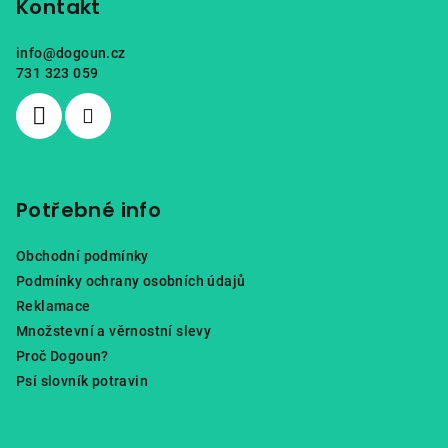
p
Kontakt
a
info
@
dogoun.cz
t
731 323 059
í
Potřebné info
Obchodní podmínky
Podmínky ochrany osobních údajů
Reklamace
Množstevní a věrnostní slevy
Proč Dogoun?
Psí slovník potravin