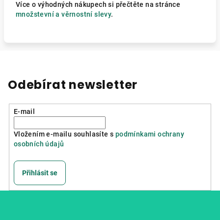
Více o výhodných nákupech si přečtěte na stránce
množstevní a věrnostní slevy
.
Odebírat newsletter
E-mail
Vložením e-mailu souhlasíte s
podmínkami ochrany
osobních údajů
Přihlásit se
Z
á