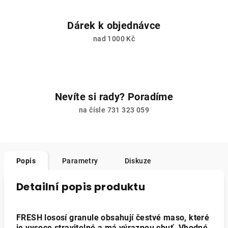
Dárek k objednávce
nad 1000 Kč
Nevíte si rady? Poradíme
na čísle 731 323 059
Popis
Parametry
Diskuze
Detailní popis produktu
FRESH lososí granule obsahují čestvé maso, které
je vysoce stravitelné a má výraznou chuť. Vhodné