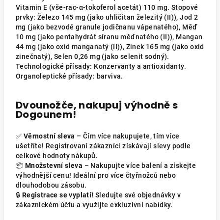
Vitamin E (vše-rac-α-tokoferol acetát) 110 mg. Stopové
prvky: Železo 145 mg (jako uhličitan železitý (II)), Jod 2
mg (jako bezvodé granule jodičnanu vápenatého), Měď
10 mg (jako pentahydrát síranu měďnatého (II)), Mangan
44 mg (jako oxid manganatý (II)), Zinek 165 mg (jako oxid
zinečnatý), Selen 0,26 mg (jako selenit sodný).
Technologické přísady: Konzervanty a antioxidanty.
Organoleptické přísady: barviva.
Dvounožče, nakupuj výhodně s
Dogounem!
✅
Věrnostní sleva
– Čím více nakupujete, tím více
ušetříte! Registrovaní zákazníci získávají slevy podle
celkové hodnoty nákupů.
📦
Množstevní sleva
– Nakupujte více balení a získejte
výhodnější cenu! Ideální pro více čtyřnožců nebo
dlouhodobou zásobu.
🔒
Registrace se vyplatí!
Sledujte své objednávky v
zákaznickém účtu a využijte exkluzivní nabídky.