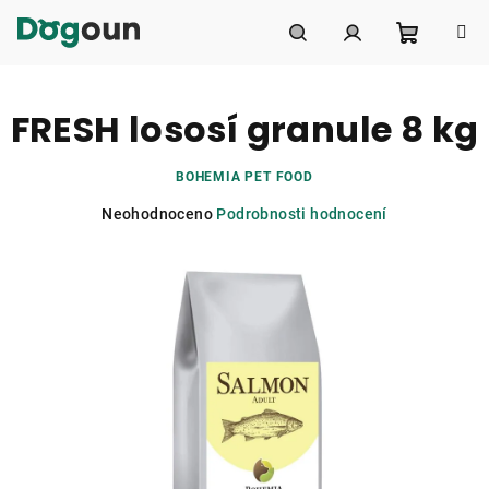
Přejít
na
obsah
Nákupní
Hledat
Přihlášení
FRESH lososí granule 8 kg
košík
BOHEMIA PET FOOD
Průměrné
Neohodnoceno
Podrobnosti hodnocení
hodnocení
produktu
je
0,0
z
5
hvězdiček.