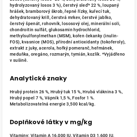
hydrolyzovaný losos 3 %), čerstvý sleď* 22 %, loupaný
hrášek, bramborový škrob, řepné řízky, kuřecí tuk,
dehydratovaný krill, čerstvá mrkev, čerstvé jablko,
čerstvý špenát, rohovník, lososový olej, minerální soli,
chondroitin sulfát, glukosamin hydrochlorid,
methylsulfonylmethan (MSM), kořen čekanky (inulin-
FOS), kvasnice (MOS), přírodní antioxidanty (tokoferoly),
extrakt z juky, acerola, hořký pomeranč, heřmánek,
meduňka, oregáno, rozmarýn, tymián, kozlík. *Vyjádřeno
v sušině.
Analytické znaky
Hrubý protein 26 %, Hrubý tuk 15 %, Hrubá vláknina 3 %,
Hrubý popel 7 %, Vápník 1,5 %, Fosfor 1 %.
Metabolizovatelná energie 3,500 kcal/kg.
Doplňkové látky v mg/kg
Vitaminy: Vitamin A 16,000 IU, Vitamin D3 1,600 IU,