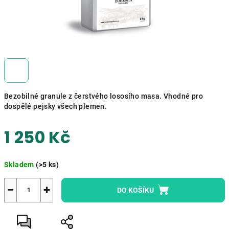
Bezobilné granule z čerstvého lososího masa. Vhodné pro
dospělé pejsky všech plemen.
1 250 Kč
Měrná
Skladem
(>5 ks)
cena:
−
+
DO KOŠÍKU