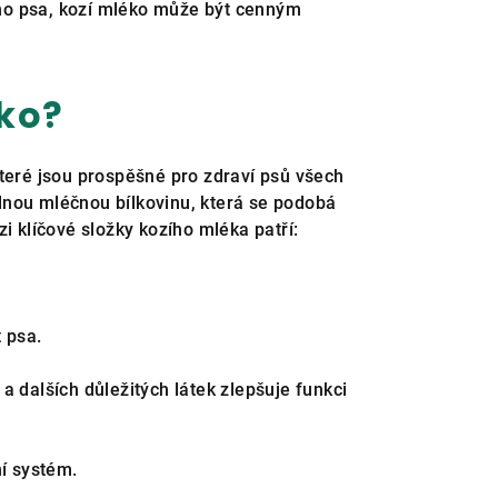
ého psa, kozí mléko může být cenným
éko?
které jsou prospěšné pro zdraví psů všech
elnou mléčnou bílkovinu, která se podobá
 klíčové složky kozího mléka patří:
t psa.
a dalších důležitých látek zlepšuje funkci
ní systém.