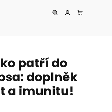
Hledat
Přihlášení
Nákupní
košík
ko patří do
psa: doplněk
st a imunitu!