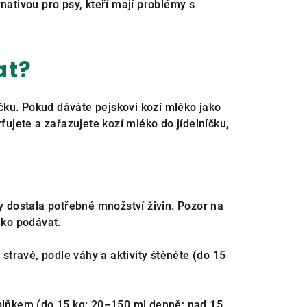
rnativou pro psy, kteří mají problémy s
at?
čku. Pokud dáváte pejskovi kozí mléko jako
ujete a zařazujete kozí mléko do jídelníčku,
 dostala potřebné množství živin. Pozor na
éko podávat.
stravě, podle váhy a aktivity štěněte (do 15
lňkem (do 15 kg: 20–150 ml denně; nad 15