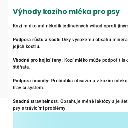
Výhody kozího mléka pro psy
Kozí mléko má několik jedinečných výhod oproti jin
Podpora růstu a kostí:
Díky vysokému obsahu minerál
jejich kostru.
Vhodné pro kojící feny:
Kozí mléko může podpořit lakta
štěňata.
Podpora imunity:
Probiotika obsažená v kozím mléku 
trávicí systém.
Snadná stravitelnost:
Obsahuje méně laktózy a je šet
psy s trávicími problémy.