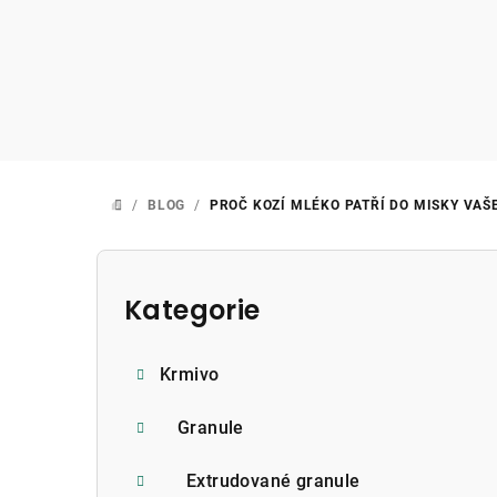
Přejít
na
obsah
/
BLOG
/
PROČ KOZÍ MLÉKO PATŘÍ DO MISKY VAŠE
DOMŮ
P
o
Kategorie
Přeskočit
kategorie
s
Krmivo
t
r
Granule
a
Extrudované granule