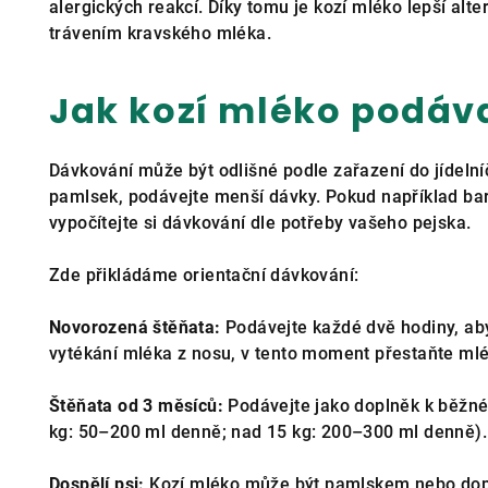
alergických reakcí. Díky tomu je kozí mléko lepší alte
trávením kravského mléka.
Jak kozí mléko podáv
Dávkování může být odlišné podle zařazení do jídelní
pamlsek, podávejte menší dávky. Pokud například barf
vypočítejte si dávkování dle potřeby vašeho pejska.
Zde přikládáme orientační dávkování:
Novorozená štěňata:
Podávejte každé dvě hodiny, aby
vytékání mléka z nosu, v tento moment přestaňte ml
Štěňata od 3 měsíců:
Podávejte jako doplněk k běžné 
kg: 50–200 ml denně; nad 15 kg: 200–300 ml denně).
Dospělí psi:
Kozí mléko může být pamlskem nebo dop