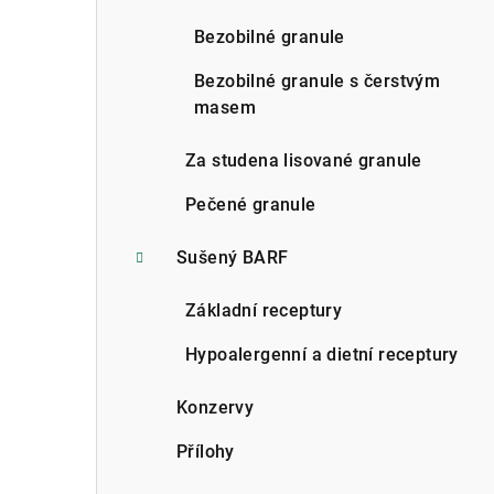
n
Bezobilné granule
n
Bezobilné granule s čerstvým
í
masem
p
Za studena lisované granule
a
Pečené granule
n
Sušený BARF
e
l
Základní receptury
Hypoalergenní a dietní receptury
Konzervy
Přílohy