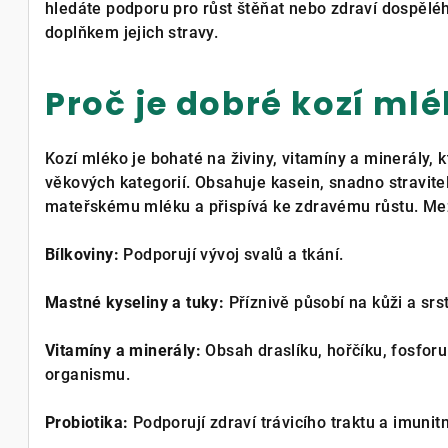
hledáte podporu pro růst štěňat nebo zdraví dospěl
doplňkem jejich stravy.
Proč je dobré kozí ml
Kozí mléko je bohaté na živiny, vitamíny a minerály, 
věkových kategorií. Obsahuje kasein, snadno stravit
mateřskému mléku a přispívá ke zdravému růstu. Mezi
Bílkoviny:
Podporují vývoj svalů a tkání.
Mastné kyseliny a tuky:
Příznivě působí na kůži a srs
Vitamíny a minerály:
Obsah draslíku, hořčíku, fosforu 
organismu.
Probiotika:
Podporují zdraví trávicího traktu a imunit